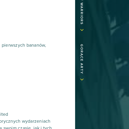
u pierwszych bananów,
GORĄCE ARTY
ited
storycznych wydarzeniach
 swoim czasie, jak i tych,