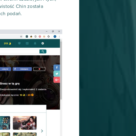
wistość Chin została
ich podań.