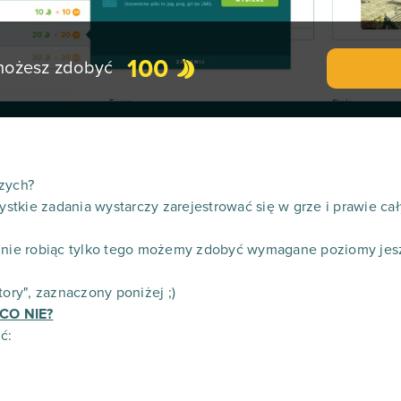
100
 możesz zdobyć
szych?
tkie zadania wystarczy zarejestrować się w grze i prawie cał
ż nie robiąc tylko tego możemy zdobyć wymagane poziomy jesz
tory", zaznaczony poniżej ;)
CO NIE?
ć: