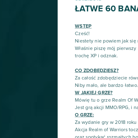
ŁATWE 60 BAN
WSTĘP
Cześć!
Niestety nie powiem jak się
Właśnie piszę mój pierwszy
trochę XP i odznak.
CO ZDOBĘDZIESZ?
Za całość zdobędziecie rów
Niby mało, ale bardzo łatwo
W JAKIEJ GRZE?
Mówię tu o grze Realm Of Wa
Jest grą akcji MMO/RPG, i n
O GRZE:
Za wydanie gry w 2018 rok
Akcja Realm of Warriors toc
oraz spotykać rozmaitych boh