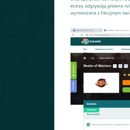
którzy odgrywają główne rol
wymieszana z fikcyjnym świ