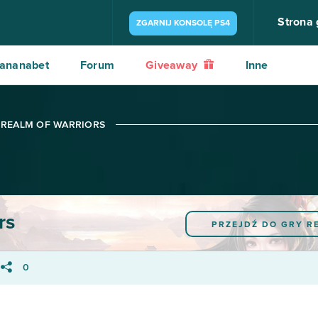
Strona
ZGARNIJ KONSOLĘ PS4
ananabet
Forum
Giveaway
Inne
 REALM OF WARRIORS
rs
PRZEJDŹ DO GRY
R
0