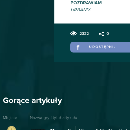
POZDRAWIAM
URBANIX
2332
0
UDOSTĘPNIJ
Gorące artykuły
Miejsce
Nazwa gry i tytuł artykułu