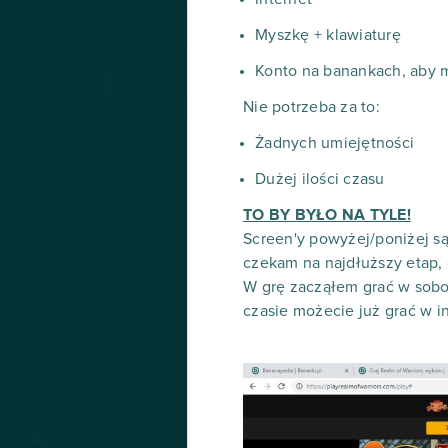
Myszkę + klawiaturę
Konto na banankach, aby m
Nie potrzeba za to:
Żadnych umiejętności
Dużej ilości czasu
TO BY BYŁO NA TYLE!
Screen'y powyżej/poniżej są 
czekam na najdłuższy etap, 
W grę zacząłem grać w sobot
czasie możecie już grać w i