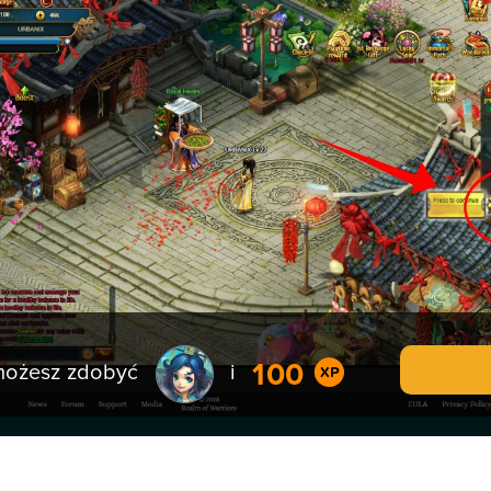
100
 możesz zdobyć
i