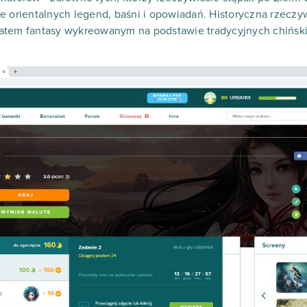
e orientalnych legend, baśni i opowiadań. Historyczna rzeczy
atem fantasy wykreowanym na podstawie tradycyjnych chińsk