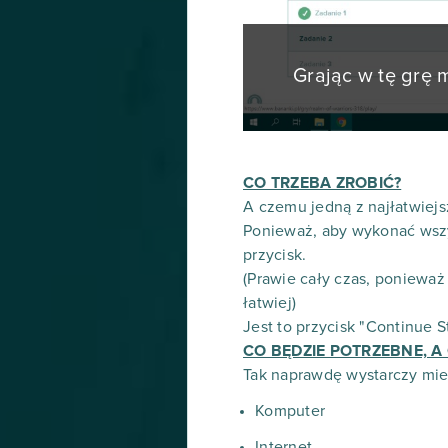
Grając w tę grę
CO TRZEBA ZROBIĆ?
A czemu jedną z najłatwiej
Ponieważ, aby wykonać wszys
przycisk.
(Prawie cały czas, poniewa
łatwiej)
Jest to przycisk "Continue S
CO BĘDZIE POTRZEBNE, A 
Tak naprawdę wystarczy mie
Komputer
Internet