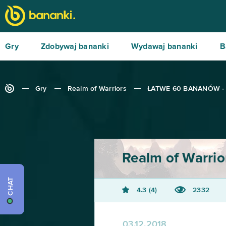
Gry
Zdobywaj bananki
Wydawaj bananki
B
Gry
Realm of Warriors
ŁATWE 60 BANANÓW -
Realm of Warrio
CHAT
4.3
4
2332
03.12.2018