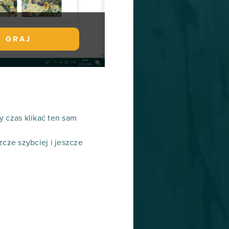
GRAJ
y czas klikać ten sam
cze szybciej i jeszcze