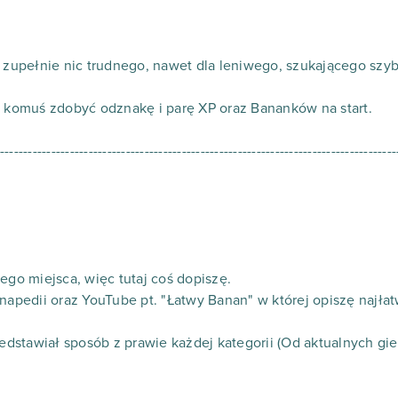
a zupełnie nic trudnego, nawet dla leniwego, szukającego szyb
komuś zdobyć odznakę i parę XP oraz Bananków na start.
-------------------------------------------------------------------------------------
o miejsca, więc tutaj coś dopiszę.
anapedii oraz YouTube pt. "Łatwy Banan" w której opiszę najła
stawiał sposób z prawie każdej kategorii (Od aktualnych gier