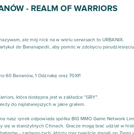
ANÓW - REALM OF WARRIORS
 nazywam, ale mój nick na w wielu serwisach to URBANIX.
 artykuł do Bananapedii, aby pomóc w zdobyciu parudziesięci
no 60 Bananów, 1 Odznakę oraz 70XP.
.
rriors, która dostępna jest w zakładce "GRY".
ależy do najłatwiejszych w jakie grałem.
u na nasz rynek odpowiada spółka BIG MMO Game Network Lim
zy się w starożytnych Chinach. Gracze mogą brać udział w hi
aterów - zarówno tych, którzy rzeczywiście stąpali po Ziemi w