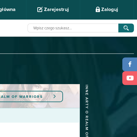
 główna
Zarejestruj
Zaloguj
INNE ARTY O REALM OF WARRIORS
EALM OF WARRIORS