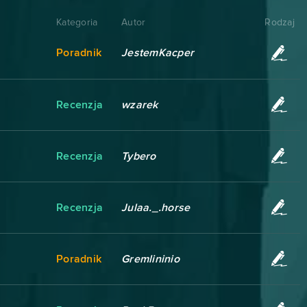
Kategoria
Autor
Rodzaj
Poradnik
JestemKacper
Recenzja
wzarek
Recenzja
Tybero
Recenzja
Julaa._.horse
Poradnik
Gremlininio