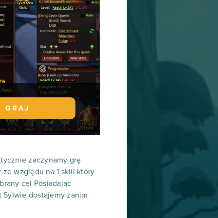
GRAJ
aktycznie zaczynamy grę
ze względu na 1 skill który
ybrany cel Posiadając
at Sylwie dostajemy zanim