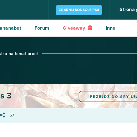
Strona
ZGARNIJ KONSOLĘ PS4
ananabet
Forum
Giveaway
Inne
stko na temat broni
s 3
PRZEJDŹ DO GRY
LE
57