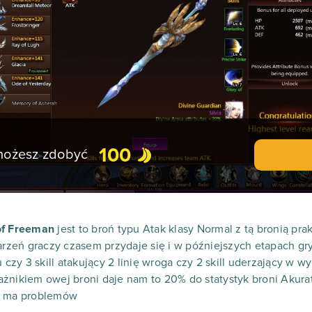
100
 możesz zdobyć
of Freeman
jest to broń typu Atak klasy Normal z tą bronią pr
arzeń graczy czasem przydaje się i w późniejszych etapach gry 
u czy 3 skill atakujący 2 linię wroga czy 2 skill uderzający w w
trażnikiem owej broni daje nam to 20% do statystyk broni Akur
ie ma problemów