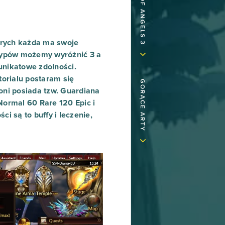
órych każda ma swoje
 typów możemy wyróżnić 3 a
unikatowe zdolności.
torialu postaram się
GORĄCE ARTY
oni posiada tzw. Guardiana
Normal 60 Rare 120 Epic i
i są to buffy i leczenie,