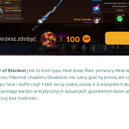
100
 możesz zdobyć
i
r of Stardust
jest to broń typu Heal klasy Rare pierwszy Heal
iu 1 Normal chapteru Osobiście nie lubię grać tą bronią ale c
ypu heal i buffa czyli 1 skill leczy jedną osobę a 3 wszystkich
 pomaga bardzo w krytycznych sytuacjach guardianem broni je
czej bez trudności.