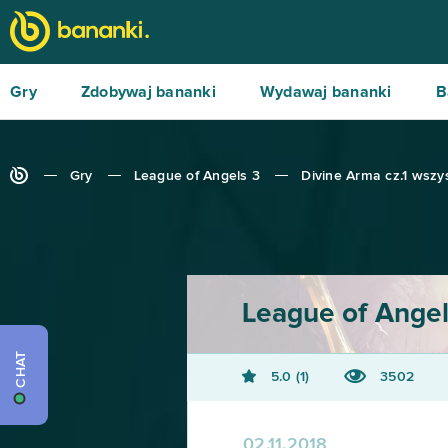
Gry
Zdobywaj bananki
Wydawaj bananki
B
Gry
League of Angels 3
Divine Arma cz.1 wszy
League of Angel
CHAT
5.0
1
3502
02.11.2018