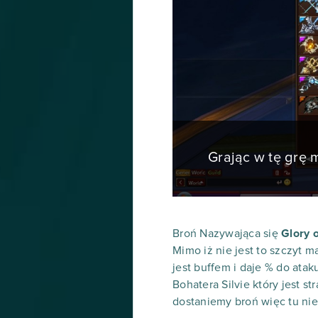
Grając w tę grę
Broń Nazywająca się
Glory 
Mimo iż nie jest to szczyt m
jest buffem i daje % do atak
Bohatera Silvie który jest s
dostaniemy broń więc tu n