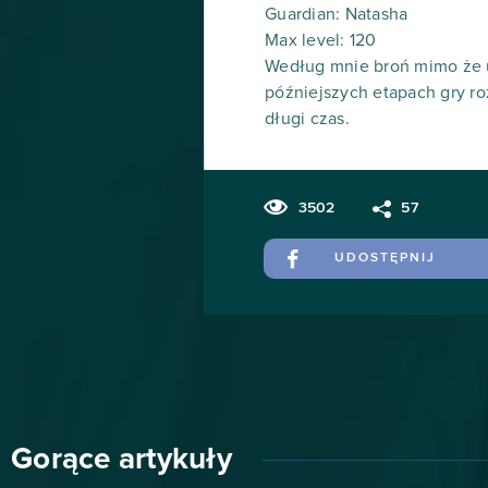
Guardian: Natasha
Max level: 120
Według mnie broń mimo że u
późniejszych etapach gry ro
długi czas.
3502
57
UDOSTĘPNIJ
Gorące artykuły