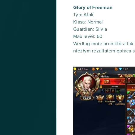
Glory of Freeman
Typ: Atak
Klasa: Normal
Guardian: Silvia
Max level: 60
Według mnie broń która tak
niezłym rezultatem opłaca s