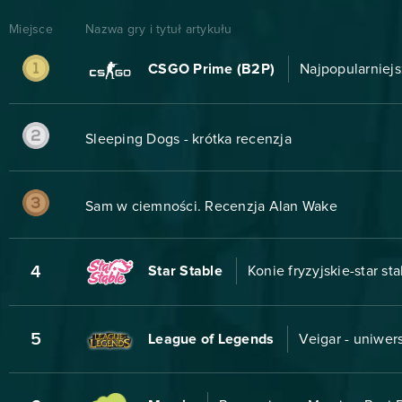
Miejsce
Nazwa gry i tytuł artykułu
CSGO Prime (B2P)
Najpopularniejs
Sleeping Dogs - krótka recenzja
Sam w ciemności. Recenzja Alan Wake
4
Star Stable
Konie fryzyjskie-star st
5
League of Legends
Veigar - uniwer