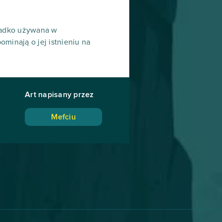
zadko używana w
minają o jej istnieniu na
Art napisany przez
Mefciu