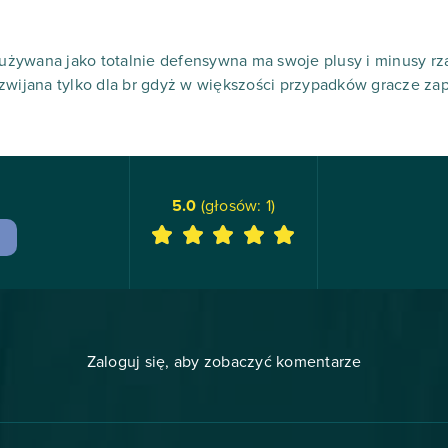
żywana jako totalnie defensywna ma swoje plusy i minusy r
zwijana tylko dla br gdyż w większości przypadków gracze zapo
5.0
(głosów:
1
)
Zaloguj się, aby zobaczyć komentarze