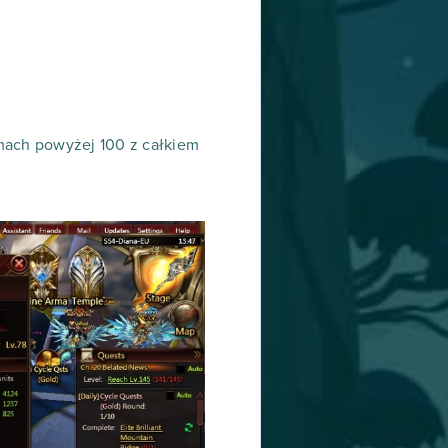
omach powyżej 100 z całkiem