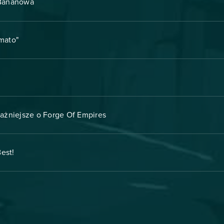
.Bananowa
mato"
ażniejsze o Forge Of Empires
est!