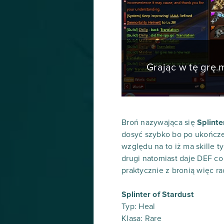
Grając w tę grę
Broń nazywająca się
Splinte
dosyć szybko bo po ukończen
względu na to iż ma skille t
drugi natomiast daje DEF co
praktycznie z bronią więc ra
Splinter of Stardust
Typ: Heal
Klasa: Rare