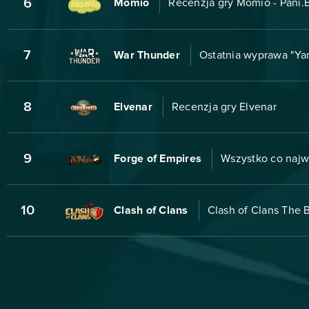
6
Momio
Recenzja gry Momio - Pani
7
War Thunder
Ostatnia wyprawa "Ya
8
Elvenar
Recenzja gry Elvenar
9
Forge of Empires
Wszystko co najw
10
Clash of Clans
Clash of Clans The B