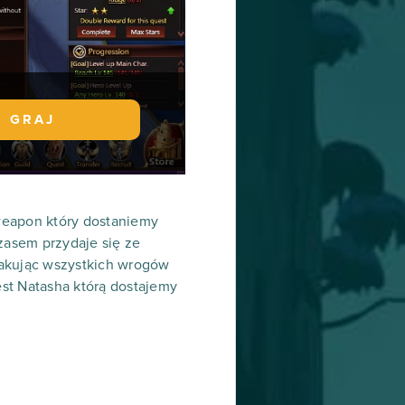
GRAJ
 weapon który dostaniemy
zasem przydaje się ze
 atakując wszystkich wrogów
st Natasha którą dostajemy