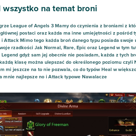
1 wszystko na temat broni
rze League of Angels 3 Mamy do czynienia z broniami z kt
 głównej postaci oraz każda ma inne umiejętności z pośród
 i Attack Mimo tego każda broń danego typu posiada swoje 
swoje rzadkości Jak Normal, Rare, Epic oraz Legend w tym tu
 Legend gdyż sam jej obecnie nie posiadam, każda z tych br
, każdą klasę można ulepszać do określonego poziomu czyli 
 mi jeszcze na to nie pozwala, co do typów Heal w większośc
la mnie najlepsze no i Attack typowe Nawalacze