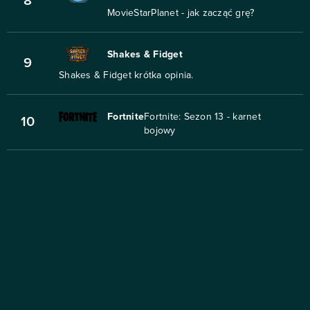
8
MovieStarPlanet - jak zacząć grę?
Shakes & Fidget
9
Shakes & Fidget krótka opinia.
Fortnite
Fortnite: Sezon 13 - karnet
10
bojowy