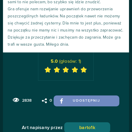
sami to nie polecam, bo szybko się idzie znudzić.
Gra oferuje nam rozwijanie uprawnień do przeworzenia
poszczególnych ładunków. Na początek nawet nie możemy
się chwycić żadnej cysterny. Dla mnie to jest plus, ponieważ
na początku nie mamy nic i musimy na wszystko zapracować.
Dziękuje za przeczytanie i zachęcam do zagrania. Może gra
trafi w wasze gusta. Miłego dnia.
5.0
(głosów:
1
)
2838
0
UDOSTĘPNIJ
Art napisany przez
barto1k