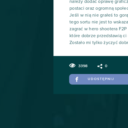
należy dodać oprawę graficz
postaci oraz ogromną społec
Jeśli w nią nie grałeś to g
tego sortu nie jest to wska
zagrać w hero shootera F2P t
które dobrze przedstawią ci
Zostało mi tylko życzyć dob
3398
0
UDOSTĘPNIJ