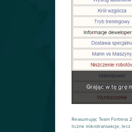
Grając w tę grę
Reasumując Team Fortress 2
liczne mikrotransakcje, lecz