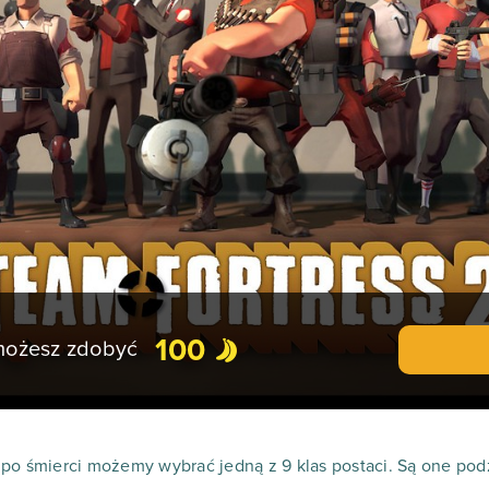
100
 możesz zdobyć
po śmierci możemy wybrać jedną z 9 klas postaci. Są one podz