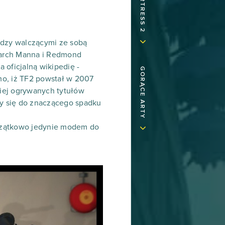
iędzy walczącymi ze sobą
utarch Manna i Redmond
 oficjalną wikipedię -
GORĄCE ARTY
imo, iż TF2 powstał w 2007
ciej ogrywanych tytułów
ły się do znaczącego spadku
początkowo jedynie modem do