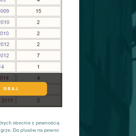
GRAJ
tórych obecnie z pewnością
uż grze. Do plusów na pewno