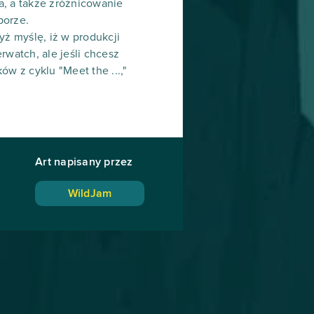
a, a także zróżnicowanie
porze.
yż myślę, iż w produkcji
rwatch, ale jeśli chcesz
w z cyklu "Meet the ...,"
Art napisany przez
WildJam