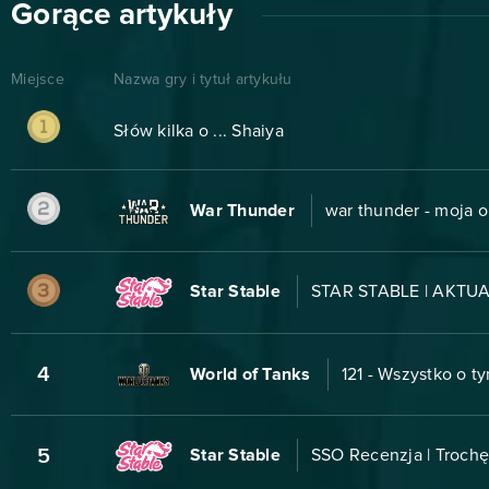
Gorące artykuły
Miejsce
Nazwa gry i tytuł artykułu
Słów kilka o ... Shaiya
War Thunder
war thunder - moja o
Star Stable
STAR STABLE | AKTUA
4
World of Tanks
121 - Wszystko o t
5
Star Stable
SSO Recenzja | Trochę 