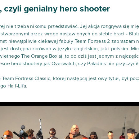
 czyli genialny hero shooter
órej nie trzeba nikomu przedstawiać. Jej akcja rozgrywa się m
, stworzonymi przez wrogo nastawionych do siebie braci - Bl
at niewątpliwie ciekawej fabuły Team Fortress 2 zapraszam na
a jest dostępna zarówno w języku angielskim, jak i polskim. M
świetnego The Orange Box'a), to do dziś jest jednym z najczęś
esne hero shootery jak Overwatch, czy Paladins nie przyczyni
Team Fortress Classic, której następcą jest owy tytuł, był 
go Half-Lifa.