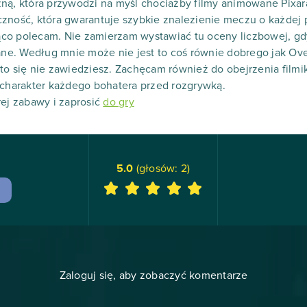
ną, która przywodzi na myśl chociażby filmy animowane Pixar
zność, która gwarantuje szybkie znalezienie meczu o każdej 
orąco polecam. Nie zamierzam wystawiać tu oceny liczbowej, gd
zane. Według mnie może nie jest to coś równie dobrego jak Ove
o się nie zawiedziesz. Zachęcam również do obejrzenia filmikó
 charakter każdego bohatera przed rozgrywką.
rej zabawy i zaprosić
do gry
5.0
(głosów:
2
)
Zaloguj się, aby zobaczyć komentarze