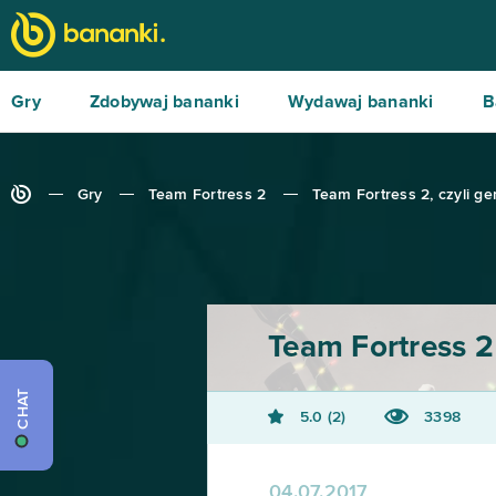
Gry
Zdobywaj bananki
Wydawaj bananki
B
Gry
Team Fortress 2
Team Fortress 2, czyli ge
Team Fortress 2
CHAT
5.0
2
3398
04.07.2017