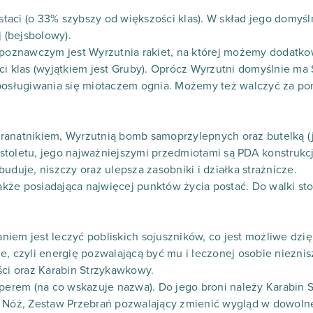
postaci (o 33% szybszy od większości klas). W skład jego dom
j (bejsbolowy).
zpoznawczym jest Wyrzutnia rakiet, na której możemy dodatkow
ci klas (wyjątkiem jest Gruby). Oprócz Wyrzutni domyślnie ma 
posługiwania się miotaczem ognia. Możemy też walczyć za pom
ranatnikiem, Wyrzutnią bomb samoprzylepnych oraz butelką (j
pistoletu, jego najważniejszymi przedmiotami są PDA konstrukcj
uduje, niszczy oraz ulepsza zasobniki i działka strażnicze.
także posiadająca najwięcej punktów życia postać. Do walki st
iem jest leczyć pobliskich sojuszników, co jest możliwe dzię
e, czyli energię pozwalającą być mu i leczonej osobie niezni
ści oraz Karabin Strzykawkowy.
perem (na co wskazuje nazwa). Do jego broni należy Karabin Sn
, Nóż, Zestaw Przebrań pozwalający zmienić wygląd w dowoln