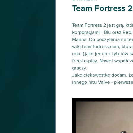
Team Fortress 2,
Team Fortress 2 jest grą, kt
korporacjami - Blu oraz Red
Manna. Do poczytania na tem
wiki.teamfortress.com, któr
roku (jako jeden z tytułów 
free-to-play. Nawet współcz
graczy.
Jako ciekawostkę dodam, że 
innego hitu Valve - pierwsze