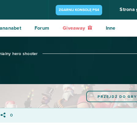
Strona
ZGARNIJ KONSOLĘ PS4
ananabet
Forum
Giveaway
Inne
nialny hero shooter
PRZEJDŹ DO GR
0