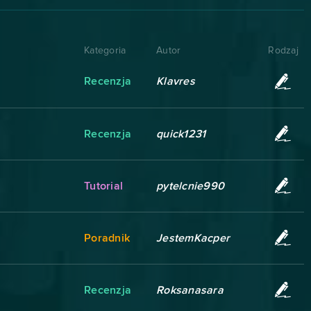
Kategoria
Autor
Rodzaj
Recenzja
Klavres
Recenzja
quick1231
Tutorial
pytelcnie990
Poradnik
JestemKacper
Recenzja
Roksanasara