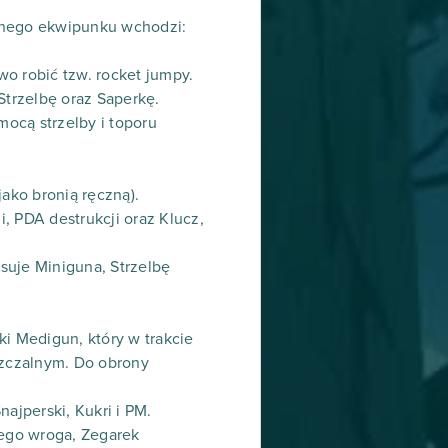
yślnego ekwipunku wchodzi:
o robić tzw. rocket jumpy.
Strzelbę oraz Saperkę.
ocą strzelby i toporu
ako bronią ręczną).
i, PDA destrukcji oraz Klucz,
osuje Miniguna, Strzelbę
ki Medigun, który w trakcie
szczalnym. Do obrony
ajperski, Kukri i PM.
ego wroga, Zegarek