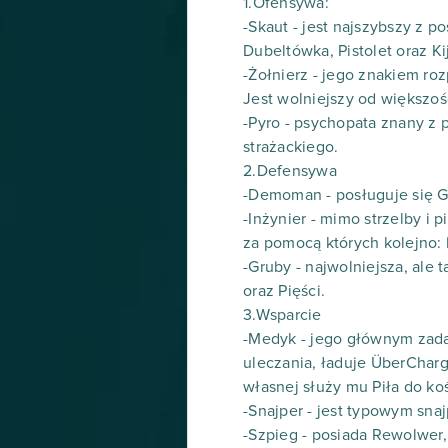
1.Ofensywa:
-Skaut - jest najszybszy z 
Dubeltówka, Pistolet oraz Ki
-Żołnierz - jego znakiem ro
Jest wolniejszy od większoś
-Pyro - psychopata znany z 
strażackiego.
2.Defensywa
-Demoman - posługuje się G
-Inżynier - mimo strzelby i 
za pomocą których kolejno: b
-Gruby - najwolniejsza, ale 
oraz Pięści.
3.Wsparcie
-Medyk - jego głównym zadan
uleczania, ładuje ÜberCharg
własnej służy mu Piła do ko
-Snajper - jest typowym snaj
-Szpieg - posiada Rewolwer