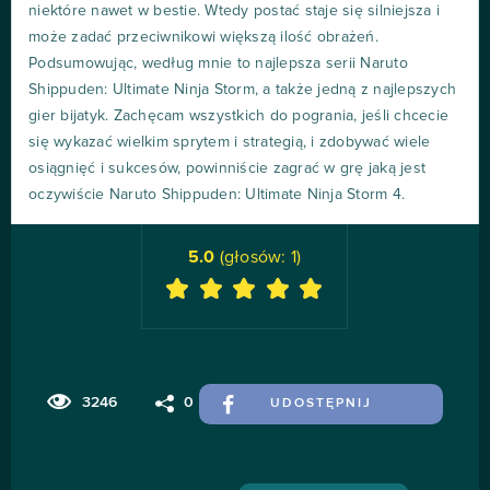
niektóre nawet w bestie. Wtedy postać staje się silniejsza i
może zadać przeciwnikowi większą ilość obrażeń.
Podsumowując, według mnie to najlepsza serii Naruto
Shippuden: Ultimate Ninja Storm, a także jedną z najlepszych
gier bijatyk. Zachęcam wszystkich do pogrania, jeśli chcecie
się wykazać wielkim sprytem i strategią, i zdobywać wiele
osiągnięć i sukcesów, powinniście zagrać w grę jaką jest
oczywiście Naruto Shippuden: Ultimate Ninja Storm 4.
5.0
(głosów:
1
)
3246
0
UDOSTĘPNIJ