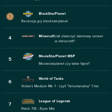
BlockStarPlanet
Recenzja gry blockstarplanet
Minecraft
Jak stworzyć darmowy serwer
4
w minecraft?
MovieStarPlanet MSP
5
Moviestarplanet czy takie fajne?
World of Tanks
6
Vickers Medium Mk. 1 - czyli "fenomenalny" 1 tier
League of Legends
7
Patch 7.16 - Ryze Mid