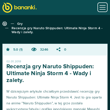
Gry
Recenzja gry Naruto Shippuden: Ultimate Ninja Storm 4 -
Wady i zalety.
5.0
1
3246
0
02.01.2018
Recenzja gry Naruto Shippuden:
Ultimate Ninja Storm 4 - Wady i
zalety.
W dzisiejszym artykule chciałbym przedstawić recenzję gry
Naruto Shippuden: Ultimate Ninja Storm 4. Jest to gra oparta
na anime "Naruto Shippuden", w tej grze została
wykorzystana fabuła i grafika japońskiego mangaki Masashi