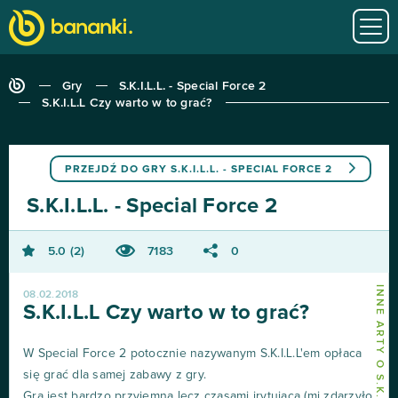
Gry
S.K.I.L.L. - Special Force 2
S.K.I.L.L Czy warto w to grać?
PRZEJDŹ DO GRY
S.K.I.L.L. - SPECIAL FORCE 2
S.K.I.L.L. - Special Force 2
5.0
2
7183
0
08.02.2018
S.K.I.L.L Czy warto w to grać?
W Special Force 2 potocznie nazywanym S.K.I.L.L'em opłaca
się grać dla samej zabawy z gry.
Gra jest bardzo przyjemna lecz czasami irytująca (mi zdarzyło