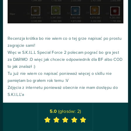
Recenzja krótka bo nie wiem co o tej grze napisać po prostu
zagrajcie sami!
Więc w S.K.I.L.L Special Force 2 polecam pograć bo gra jest
za DARMO :D więc jak chcecie odpowiednik dla BF albo COD
to jak znalazł :)
Tu już nie wiem co napisać ponieważ więcej o skillu nie
pamiętam bo grałem rok temu :V
Zdjęcia z internetu ponieważ obecnie nie mam dostępu do
S.K.I.L.L'a
5.0
(głosów:
2
)