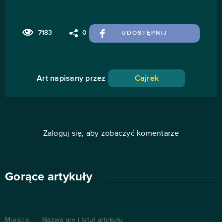
7183
0
UDOSTĘPNIJ
Art napisany przez
Cajrek
Zaloguj się, aby zobaczyć komentarze
Gorące artykuły
Miejsce
Nazwa gry i tytuł artykułu