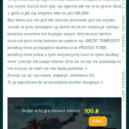
INNE ARTY O S.K.I.L.L. - SPECIAL FORCE 2
się czymś rzucić) lecz gdy się ogarnie jak się w to gra to idzie
z górki a jak się znajdzie klan to jest BAJKA!
Bez klanu już nie jest tak wesoło ponieważ gra się szybko
znudzi w grze dostępne są skórki do broni można je zdobyć
podczas eventów lub kupując owych skórek jest bardzo
dużo od tych mniej ładnym po piękne np: QBZ97 TEMPESTO
(według mnie przepiękna skórka) oraz PP2000 TITAN
(według mnie jedna z tych brzydszych) Lecz to tylko według
mnie :) każdy ma swoje zdanie :D to że mi się nie podobają to
nie znaczy ze wam się nie będą podobać :)
GORĄCE ARTY
Eventy są np: na święta, wakacje, wielkanoc itd
To ja zapraszam do przeczytania punktu drugiego :)
100
Grając w tę grę możesz zdobyć
GRAJ