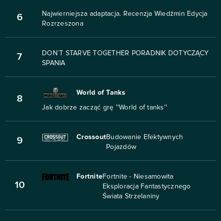
Najwierniejsza adaptacja. Recenzja Wiedźmin Edycja
6
Rozrzeszona
DON`T STARVE TOGETHER PORADNIK DOTYCZĄCY
7
SPANIA
World of Tanks
8
Jak dobrze zacząć grę ''World of tanks''
Crossout
Budowanie Efektywnych
9
Pojazdów
Fortnite
Fortnite - Niesamowita
10
Eksploracja Fantastycznego
Świata Strzelaniny