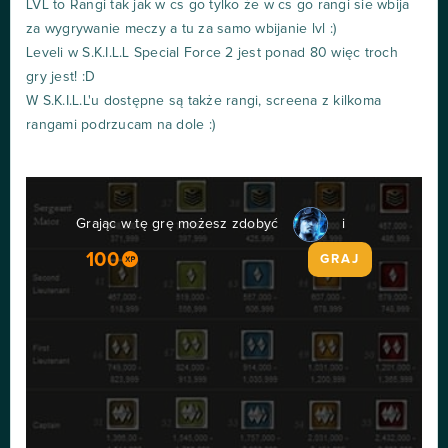
LVL to Rangi tak jak w cs go tylko że w cs go rangi sie wbija
za wygrywanie meczy a tu za samo wbijanie lvl :)
Leveli w S.K.I.L.L Special Force 2 jest ponad 80 więc troch
gry jest! :D
W S.K.I.L.L'u dostępne są także rangi, screena z kilkoma
rangami podrzucam na dole :)
Grając w tę grę możesz zdobyć
i
100
GRAJ