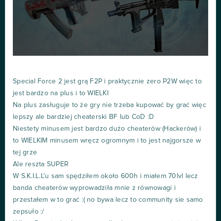
Special Force 2 jest grą F2P i praktycznie zero P2W więc to
jest bardzo na plus i to WIELKI
Na plus zasługuje to że gry nie trzeba kupować by grać więc
lepszy ale bardziej cheaterski BF lub CoD :D
Niestety minusem jest bardzo dużo cheaterów (Hackerów) i
to WIELKIM minusem wręcz ogromnym i to jest najgorsze w
tej grze
Ale reszta SUPER
W S.K.I.L.L'u sam spędziłem około 600h i miałem 70lvl lecz
banda cheaterów wyprowadziła mnie z równowagi i
przestałem w to grać :( no bywa lecz to community sie samo
zepsuło :/