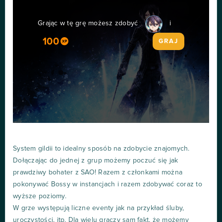
Grając w tę grę możesz zdobyć
i
100
GRAJ
System gildii to idealny sposób na zdobycie znajomych.
Dołączając do jednej z grup możemy poczuć się jak
prawdziwy bohater z SAO! Razem z członkami można
pokonywać Bossy w instancjach i razem zdobywać coraz to
wyższe poziomy.
W grze występują liczne eventy jak na przykład śluby,
uroczystości, itp. Dla wielu graczy sam fakt, że możemy