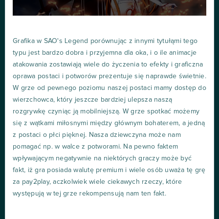
Grafika w SAO's Legend porównując z innymi tytułąmi tego
typu jest bardzo dobra i przyjemna dla oka, i o ile animacje
atakowania zostawiają wiele do życzenia to efekty i graficzna
oprawa postaci i potworów prezentuje się naprawde świetnie.
W grze od pewnego poziomu naszej postaci mamy dostęp do
wierzchowca, który jeszcze bardziej ulepsza naszą
rozgrywkę czyniąc ją mobilniejszą. W grze spotkać możemy
się z wątkami miłosnymi między głównym bohaterem, a jedną
z postaci o płci pięknej. Nasza dziewczyna może nam
pomagać np. w walce z potworami. Na pewno faktem
wpływającym negatywnie na niektórych graczy może być
fakt, iż gra posiada walutę premium i wiele osób uważa tę grę
za pay2play, aczkolwiek wiele ciekawych rzeczy, które
występują w tej grze rekompensują nam ten fakt.