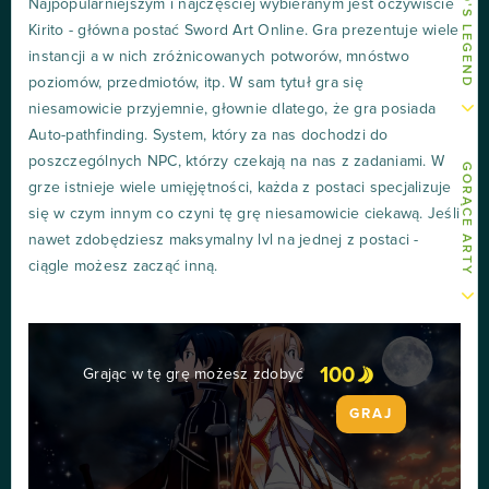
Najpopularniejszym i najczęściej wybieranym jest oczywiście
Kirito - główna postać Sword Art Online. Gra prezentuje wiele
instancji a w nich zróżnicowanych potworów, mnóstwo
poziomów, przedmiotów, itp. W sam tytuł gra się
niesamowicie przyjemnie, głownie dlatego, że gra posiada
Auto-pathfinding. System, który za nas dochodzi do
poszczególnych NPC, którzy czekają na nas z zadaniami. W
GORĄCE ARTY
grze istnieje wiele umięjętności, każda z postaci specjalizuje
się w czym innym co czyni tę grę niesamowicie ciekawą. Jeśli
nawet zdobędziesz maksymalny lvl na jednej z postaci -
ciągle możesz zacząć inną.
100
Grając w tę grę możesz zdobyć
GRAJ