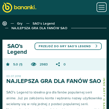
Gry
SAO's Legend
NAJLEPSZA GRA DLA FANÓW SAO
SAO's
PRZEJDŹ DO GRY
SAO'S LEGEND
Legend
5.0
1
2983
0
03.07.2018
INNE ARTY O SAO'S LEGEND
NAJLEPSZA GRA DLA FANÓW SAO
SAO's Legend to idealna gra dla fanów popularnej serii
anime. Już po założeniu konta i wybraniu nazwy użytkownika
wcielamy się w rolę jednej z postaci popularnej serii.