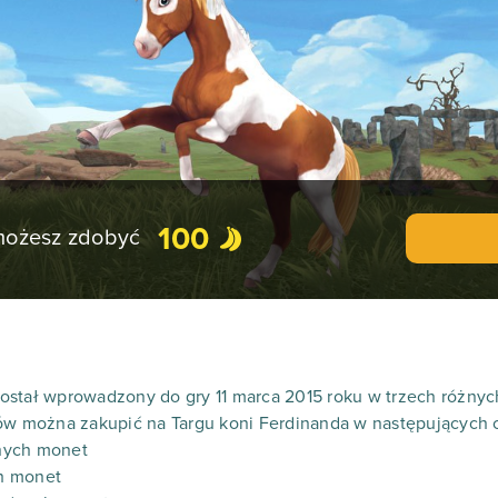
100
 możesz zdobyć
ostał wprowadzony do gry 11 marca 2015 roku w trzech różny
ków można zakupić na Targu koni Ferdinanda w następujących 
nych monet
h monet