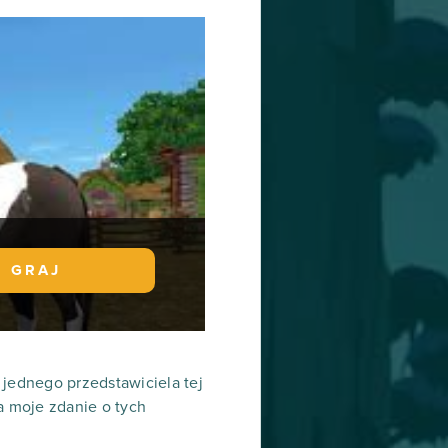
GRAJ
 jednego przedstawiciela tej
a moje zdanie o tych