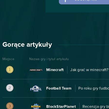
Gorące artykuły
Miejsce
Nazwa gry i tytuł artykułu
Minecraft
Jak grać w minecraft?
Football Team
Po roku gry fudb
BlockStarPlanet
Recenzja gry b