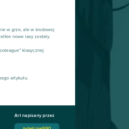
ie w grze, ale w środowej
zelkie nowe rasy zostały
ncoteague" klasycznej
nego artykułu.
Art napisany przez
pytelcnie990