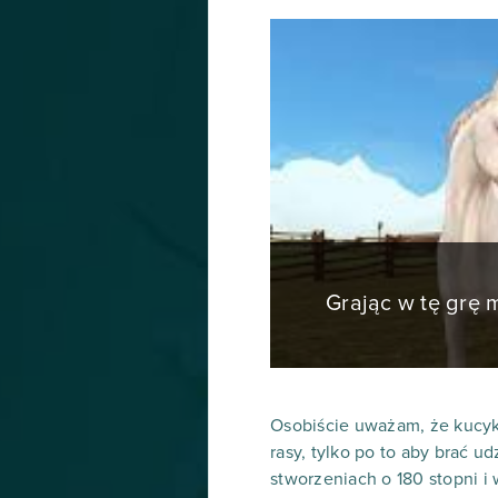
Grając w tę grę
Osobiście uważam, że kucyki
rasy, tylko po to aby brać 
stworzeniach o 180 stopni i 