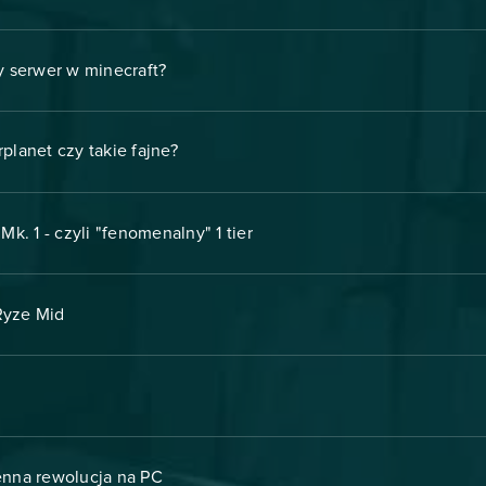
 serwer w minecraft?
planet czy takie fajne?
k. 1 - czyli "fenomenalny" 1 tier
 Ryze Mid
nna rewolucja na PC