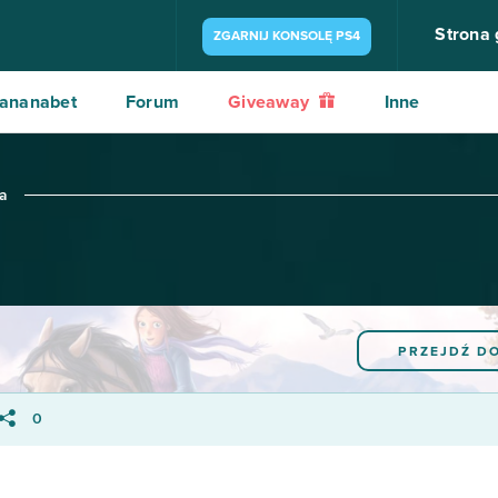
Strona
ZGARNIJ KONSOLĘ PS4
ananabet
Forum
Giveaway
Inne
ja
PRZEJDŹ D
0