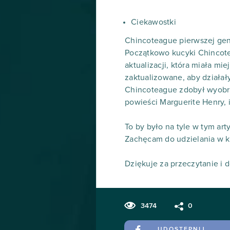
Ciekawostki
Chincoteague pierwszej gene
Początkowo kucyki Chincotea
aktualizacji, która miała mi
zaktualizowane, aby działał
Chincoteague zdobył wyobra
powieści Marguerite Henry,
To by było na tyle w tym art
Zachęcam do udzielania w ko
Dziękuje za przeczytanie i d
3474
0
UDOSTĘPNIJ