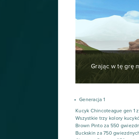
Grając w tę grę
Generacja 1
Kucyk Chincoteague gen 1 z
Wszystkie trzy kolory kucy
Brown Pinto za 550 gwiezd
Buckskin za 750 gwiezdnyc