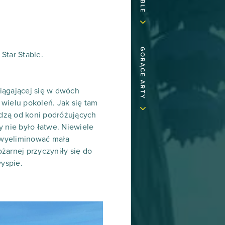
GORĄCE ARTY
Star Stable.
iągającej się w dwóch
 wielu pokoleń. Jak się tam
odzą od koni podróżujących
y nie było łatwe. Niewiele
 wyeliminować mała
żarnej przyczyniły się do
wyspie.