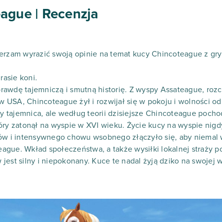
ague | Recenzja
erzam wyrazić swoją opinie na temat kucy Chincoteague z gry 
rasie koni.
awdę tajemniczą i smutną historię. Z wyspy Assateague, rozc
 w USA, Chincoteague żył i rozwijał się w pokoju i wolności od
szy tajemnica, ale według teorii dzisiejsze Chincoteague poch
óry zatonął na wyspie w XVI wieku. Życie kucy na wyspie nigd
mów i intensywnego chowu wsobnego złączyło się, aby niemal
gue. Wkład społeczeństwa, a także wysiłki lokalnej straży po
jest silny i niepokonany. Kuce te nadal żyją dziko na swojej 