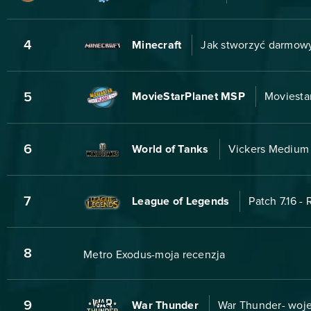
4
Minecraft
Jak stworzyć darmowy
5
MovieStarPlanet MSP
Moviestar
6
World of Tanks
Vickers Medium M
7
League of Legends
Patch 7.16 -
8
Metro Exodus-moja recenzja
9
War Thunder
War Thunder- woje