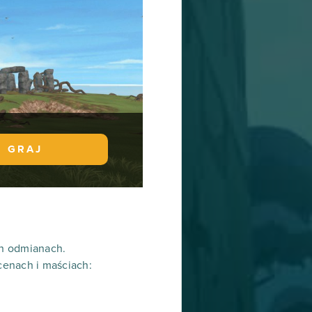
GRAJ
ch odmianach.
cenach i maściach: