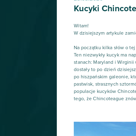
Kucyki Chincote
Witam!
W dzisiejszym artykule zami
Na początku kilka słów o tej 
Ten niezwykły kucyk ma napr
stanach: Maryland i Wirginii
dostały to po dzień dzisiej
po hiszpańskim galeonie, kt
pastwisk, strasznych sztor
populacje kucyków Chincotea
tego, że Chincoteague znów 