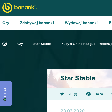
Gry
Zdobywaj bananki
Wydawaj bananki
B
Gry
Star Stable
Kucyki Chincoteague | Recenz
Star Stable
CHAT
5.0
1
3474
23.03.2020