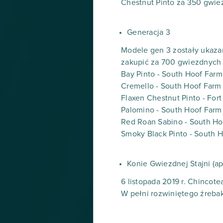
Chestnut Pinto za 350 gwi
Generacja 3
Modele gen 3 zostały ukaza
zakupić za 700 gwiezdnych m
Bay Pinto - South Hoof Farm
Cremello - South Hoof Farm
Flaxen Chestnut Pinto - Fort
Palomino - South Hoof Farm
Red Roan Sabino - South Ho
Smoky Black Pinto - South 
Konie Gwiezdnej Stajni (ap
6 listopada 2019 r. Chincot
W pełni rozwiniętego źreba