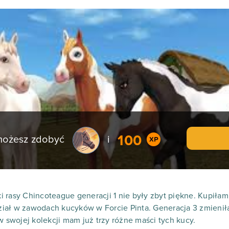
100
 możesz zdobyć
i
 rasy Chincoteague generacji 1 nie były zbyt piękne. Kupiłam
udział w zawodach kucyków w Forcie Pinta. Generacja 3 zmienił
w swojej kolekcji mam już trzy różne maści tych kucy.