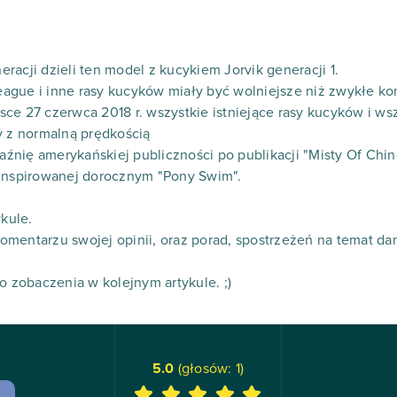
racji dzieli ten model z kucykiem Jorvik generacji 1.
gue i inne rasy kucyków miały być wolniejsze niż zwykłe kon
ejsce 27 czerwca 2018 r. wszystkie istniejące rasy kucyków i ws
y z normalną prędkością
źnię amerykańskiej publiczności po publikacji "Misty Of Chi
 inspirowanej dorocznym "Pony Swim".
ykule.
mentarzu swojej opinii, oraz porad, spostrzeżeń na temat da
o zobaczenia w kolejnym artykule. ;)
5.0
(głosów:
1
)