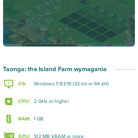
Island Farm właśnie teraz!
Zagraj w Taonga: The Island Farm i rzuć wyzwanie złym
duchom, a także zdobywaj cenne trofea. Udowodnij
innym, że jesteś znakomitym strategiem i sprawdź
swoje umiejętności logicznego myślenia. Przed Tobą
mnóstwo godzin wciągającej rozgrywki, która pozwoli
Taonga: the Island Farm wymagania
Ci nabyć umiejętności dowodzenia nie tylko swoją
armią, ale i całą rajską farmą!
OS:
Windows 7/8.1/10 (32-bit or 64-bit)
CPU:
2 GHz or higher
RAM:
1 GB
GPU:
512 MB VRAM or more