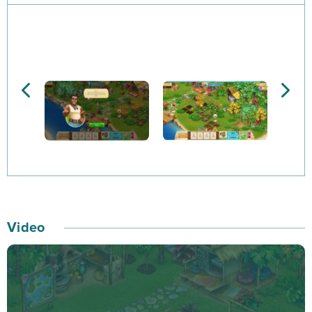
wielkiej dżungli. Właśnie w tej grze będziesz miał wielką
szansę wydobyć swój potencjał stratega, podbijać
odległe wyspy tropikalne i zamieniać niezamieszkane
ziemie w swoją własną, wymarzoną farmę! Taonga: The
Island Farm pozwoli również na to, by uprawiać różne
rośliny, dbać o zwierzęta, zbierać cenne zasoby i
produkować cenne towary po to, aby dzięki nim móc
następnie handlować z przepływającymi statkami i
sąsiednimi wioskami wyspy. Taonga: The Island Farm
to rozgrywka strategiczna, która wciąga na wiele
godzin emocjonującej zabawy i pozwala stać się
Video
cenionym strategiem. Jeżeli chcesz odkryć przeróżne
egzotyczne miejsca, które przyniosą Ci kolejne
ekscytujące przygody, intrygujące spotkania i wiele
różnych skarbów, powinieneś odpalić Taonga: The