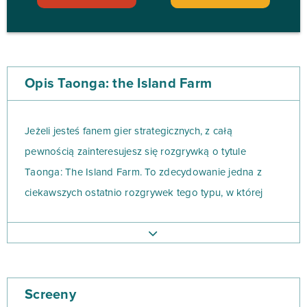
Opis Taonga: the Island Farm
Jeżeli jesteś fanem gier strategicznych, z całą
pewnością zainteresujesz się rozgrywką o tytule
Taonga: The Island Farm. To zdecydowanie jedna z
ciekawszych ostatnio rozgrywek tego typu, w której
będziesz miał okazję do stworzenia własnego, małego
raju na wyspie!
Taonga: The Island Farm umożliwi Ci wybudowanie
Screeny
prywatnego, tropikalnego raju i odkrywanie tajemnic