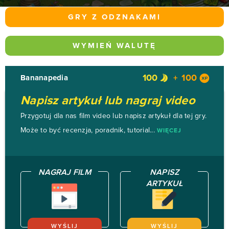
GRY Z ODZNAKAMI
WYMIEŃ WALUTĘ
100
100
Bananapedia
Napisz artykuł lub nagraj video
Przygotuj dla nas film video lub napisz artykuł dla tej gry.
Może to być recenzja, poradnik, tutorial...
WIĘCEJ
NAGRAJ FILM
NAPISZ
ARTYKUŁ
WYŚLIJ
WYŚLIJ