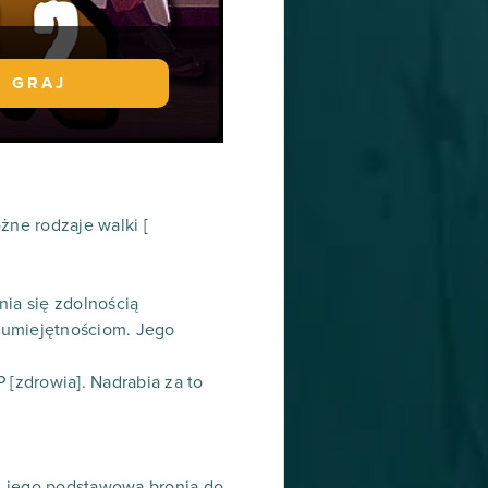
GRAJ
óżne rodzaje walki [
nia się zdolnością
 umiejętnościom. Jego
P [zdrowia]. Nadrabia za to
y, jego podstawową bronią do