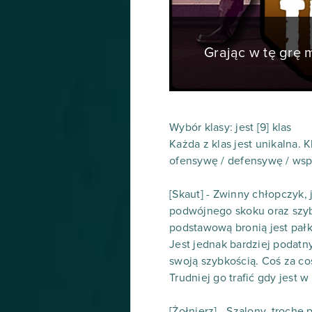
Grając w tę grę
Wybór klasy: jest [9] klas
Każda z klas jest unikalna. 
ofensywę / defensywę / wspa
[Skaut] - Zwinny chłopczyk, 
podwójnego skoku oraz szy
podstawową bronią jest pałk
Jest jednak bardziej podatny
swoją szybkością. Coś za co
Trudniej go trafić gdy jest w
[Żołnierz] - Szalony, troch