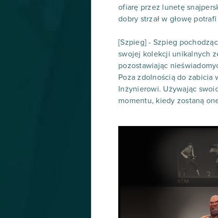
ofiarę przez lunetę snajper
dobry strzał w głowę potrafi
[Szpieg] - Szpieg pochodząc
swojej kolekcji unikalnych 
pozostawiając nieświadomy
Poza zdolnością do zabicia 
Inżynierowi. Używając swoi
momentu, kiedy zostaną one