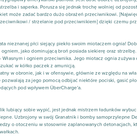
strzelba i saperka. Porusza się jednak trochę wolniej od pozost
rakiet może zadać bardzo dużo obrażeń przeciwnikowi. [Najwi
rzeciwnikowi / strzelanie pod przeciwnikiem] dzięki czemu p
ata nieznanej płci siejący piekło swoim miotaczem ognia! Dobr
 ogniem, jako dominującą broń posiada siekierę oraz strzelb
- Własnym i ogniem przeciwnika. Jego miotacz ognia zużywa d
szukać w kółko paczek z amunicją.
tny w obronie, jak i w ofensywie, głównie ze względu na wła
 pozwalają za jego pomocą odbijać niektóre pociski, gasić pł
ędących pod wpływem ÜberCharge'a.
lik lubiący sobie wypić, jest jednak mistrzem ładunków wybu
ylepne. Uzbrojony w swój Granatnik i bomby samoprzylepne
edzy o otoczeniu w stosownie zaplanowanych detonacjach, kt
awałkach.