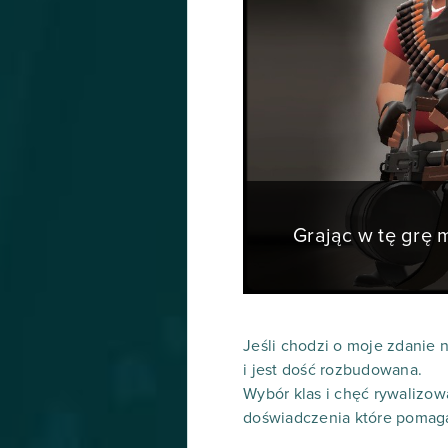
Grając w tę grę
Jeśli chodzi o moje zdanie 
i jest dość rozbudowana.
Wybór klas i chęć rywalizo
doświadczenia które pomaga