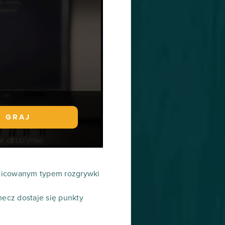
GRAJ
óżnicowanym typem rozgrywki
ecz dostaje się punkty