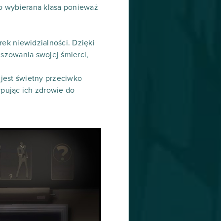
to wybierana klasa ponieważ
rek niewidzialności. Dzięki
łszowania swojej śmierci,
jest świetny przeciwko
pując ich zdrowie do