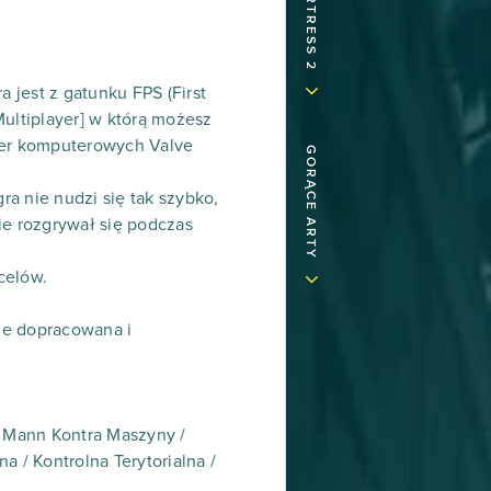
 jest z gatunku FPS (First
Multiplayer] w którą możesz
gier komputerowych Valve
GORĄCE ARTY
a nie nudzi się tak szybko,
ie rozgrywał się podczas
celów.
ie dopracowana i
/ Mann Kontra Maszyny /
/ Kontrolna Terytorialna /