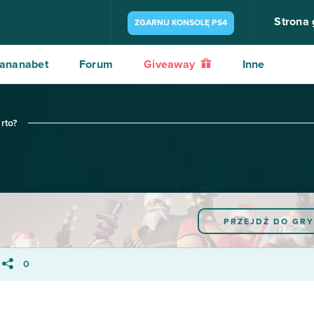
Strona
ZGARNIJ KONSOLĘ PS4
ananabet
Forum
Giveaway
Inne
rto?
PRZEJDŹ DO GR
0