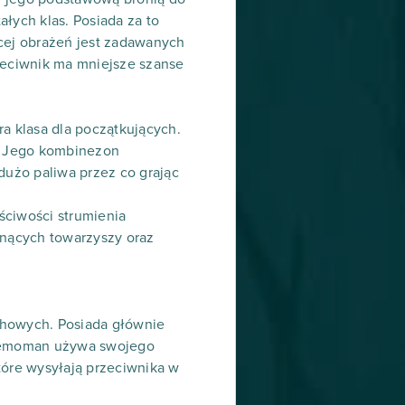
ałych klas. Posiada za to
ęcej obrażeń jest zadawanych
rzeciwnik ma mniejsze szanse
a klasa dla początkujących.
ę. Jego kombinezon
użo paliwa przez co grając
ściwości strumienia
onących towarzyszy oraz
chowych. Posiada głównie
 Demoman używa swojego
óre wysyłają przeciwnika w