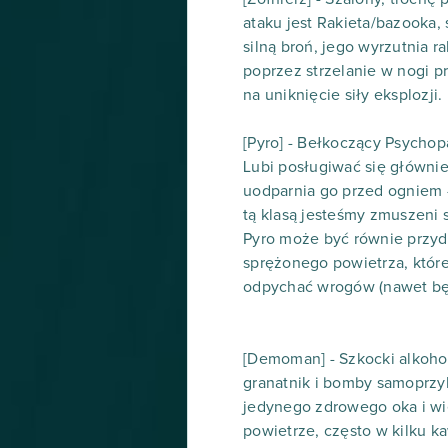
ataku jest Rakieta/bazooka, 
silną broń, jego wyrzutnia 
poprzez strzelanie w nogi p
na uniknięcie siły eksplozji.
[Pyro] - Bełkoczący Psychop
Lubi posługiwać się głównie
uodparnia go przed ogniem 
tą klasą jesteśmy zmuszeni 
Pyro może być równie przyda
sprężonego powietrza, które
odpychać wrogów (nawet b
[Demoman] - Szkocki alkoho
granatnik i bomby samoprz
jedynego zdrowego oka i wi
powietrze, często w kilku k