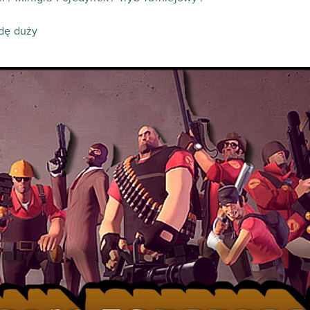
wdę duży