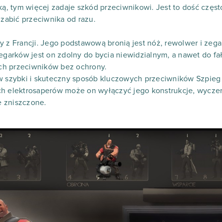
ską, tym więcej zadaje szkód przeciwnikowi. Jest to dość częs
 zabić przeciwnika od razu.
y z Francji. Jego podstawową bronią jest nóż, rewolwer i zega
zegarków jest on zdolny do bycia niewidzialnym, a nawet do fa
ch przeciwników bez ochrony.
w szybki i skuteczny sposób kluczowych przeciwników Szpieg 
ch elektrosaperów może on wyłączyć jego konstrukcje, wyczer
 zniszczone.