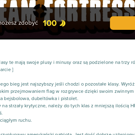
100
 możesz zdobyć
Klasy te mają swoje plusy i minusy oraz są podzielone na trzy r
rcie ]
jego bieg jest najszybszy jeśli chodzi o pozostałe klasy. Wyróż
bkim przejmowaniem flag w rozgrywce dzięki swoim zwinnym
a bejsbolowa, dubeltówka i pistolet.
 na strzały krytyczne, należy do tych klas z mniejszą ilością H
ś.
 ciągłym ruchu.
ę przygłupawy amerykański patriota. Jest dość dobrze uzbrojon