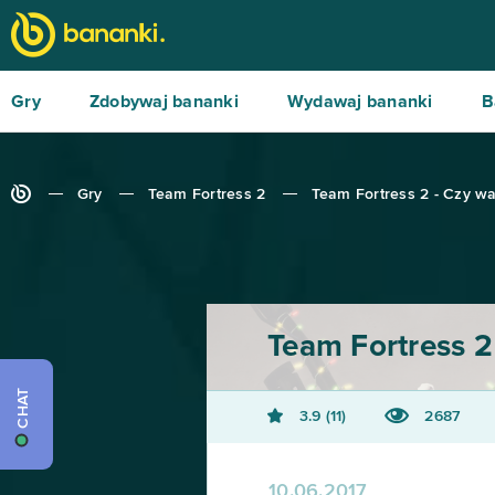
Gry
Zdobywaj bananki
Wydawaj bananki
B
Gry
Team Fortress 2
Team Fortress 2 - Czy wa
Team Fortress 2
CHAT
3.9
11
2687
10.06.2017