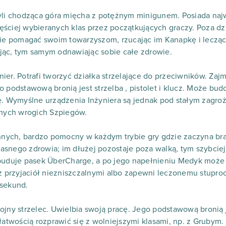
zyli chodząca góra mięcha z potężnym minigunem. Posiada naj
jczęściej wybieranych klas przez początkujących graczy. Poza 
nie pomagać swoim towarzyszom, rzucając im Kanapkę i lecząc
jąc, tym samym odnawiając sobie całe zdrowie.
żynier. Potrafi tworzyć działka strzelające do przeciwników. Za
o podstawową bronią jest strzelba , pistolet i klucz. Może bud
ę. Wymyślne urządzenia Inżyniera są jednak pod stałym zagro
nych wrogich Szpiegów.
innych, bardzo pomocny w każdym trybie gry gdzie zaczyna br
snego zdrowia; im dłużej pozostaje poza walką, tym szybciej
 buduje pasek ÜberCharge, a po jego napełnieniu Medyk może
 z przyjaciół niezniszczalnymi albo zapewni leczonemu stupro
 sekund.
ojny strzelec. Uwielbia swoją pracę. Jego podstawową bronią je
 łatwością rozprawić się z wolniejszymi klasami, np. z Grubym