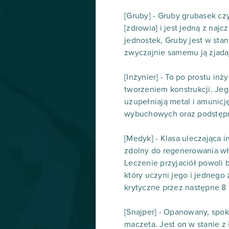
[Gruby] - Gruby grubasek c
[zdrowia] i jest jedną z na
jednostek, Gruby jest w sta
zwyczajnie samemu ją zjada
[Inżynier] - To po prostu in
tworzeniem konstrukcji. Jeg
uzupełniają metal i amunicj
wybuchowych oraz podstęp
[Medyk] - Klasa uleczająca 
zdolny do regenerowania wła
Leczenie przyjaciół powoli
który uczyni jego i jednego
krytyczne przez następne 8
[Snajper] - Opanowany, spok
maczeta. Jest on w stanie z