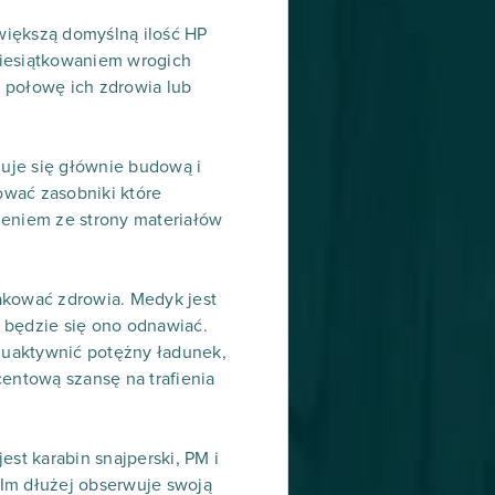
większą domyślną ilość HP
dziesiątkowaniem wrogich
 połowę ich zdrowia lub
jmuje się głównie budową i
ować zasobniki które
żeniem ze strony materiałów
akować zdrowia. Medyk jest
 będzie się ono odnawiać.
 uaktywnić potężny ładunek,
centową szansę na trafienia
st karabin snajperski, PM i
. Im dłużej obserwuje swoją