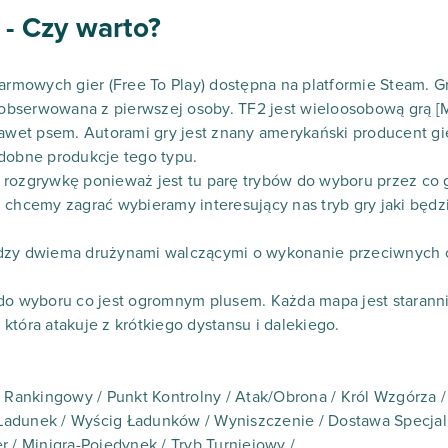
 - Czy warto?
armowych gier (Free To Play) dostępna na platformie Steam. Gra
a obserwowana z pierwszej osoby. TF2 jest wieloosobową grą [
 nawet psem. Autorami gry jest znany amerykański producent 
dobne produkcje tego typu.
rozgrywkę ponieważ jest tu parę trybów do wyboru przez co gr
 chcemy zagrać wybieramy interesujący nas tryb gry jaki będz
ędzy dwiema drużynami walczącymi o wykonanie przeciwnych 
 do wyboru co jest ogromnym plusem. Każda mapa jest starann
która atakuje z krótkiego dystansu i dalekiego.
b Rankingowy / Punkt Kontrolny / Atak/Obrona / Król Wzgórza 
dunek / Wyścig Ładunków / Wyniszczenie / Dostawa Specjalna 
r / Minigra-Pojedynek / Tryb Turniejowy /