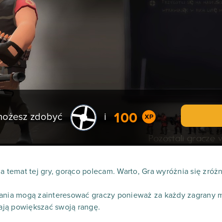
100
 możesz zdobyć
i
na temat tej gry, gorąco polecam. Warto, Gra wyróżnia się zr
wania mogą zainteresować graczy ponieważ za każdy zagrany m
ją powiększać swoją rangę.