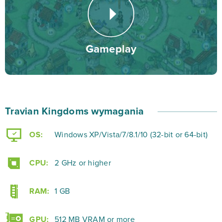
wprowadza Travian Kingdoms wznoszą podstawową
zabawę na nowy poziom. Przekonaj się sam!
Gameplay
Travian Kingdoms wymagania
OS:
Windows XP/Vista/7/8.1/10 (32-bit or 64-bit)
CPU:
2 GHz or higher
RAM:
1 GB
GPU:
512 MB VRAM or more