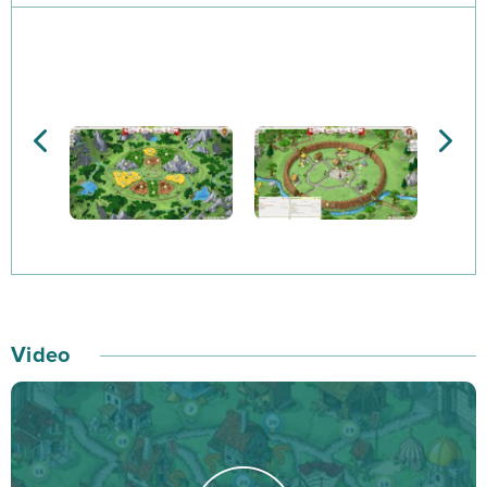
na olbrzymiej mapie świata gry. Możesz wybrać jedną z
trzech frakcji takich jak Galowe, Rzymianie lub
Teutonowie. Każda z nich posiada indywidualne cechy,
które zdecydowanie wpłyną na dalszą rozgrywkę. W
Travian Kingdoms twórcy położyli duży nacisk na
klasyczne elementy strategii. Twoim głównym zadaniem
jest zatem rozwój wioski, wydobywanie surowców oraz
stawianie kolejnych budynków.
Wraz z postępem w grze Twoja wioska może
przeobrazić się w prawdziwie prosperujące
Video
średniowieczne miasto. Pamiętaj! Ulepszenia Twojej
osady wpłyną na jej obronność oraz zdolności
militarne. W końcu nie tylko Ty dążysz do stworzenia
prawdziwego imperium. Szereg nowości, które