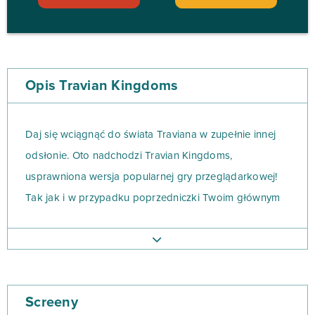
Opis Travian Kingdoms
Daj się wciągnąć do świata Traviana w zupełnie innej
odsłonie. Oto nadchodzi Travian Kingdoms,
usprawniona wersja popularnej gry przeglądarkowej!
Tak jak i w przypadku poprzedniczki Twoim głównym
zadaniem będzie rozbudowa osady oraz nawiązanie
współpracy z innymi graczami. W końcu
niebezpieczeństwo czyha praktycznie na każdym kroku!
Screeny
Początkowo zostaniesz przeniesiony do losowej części