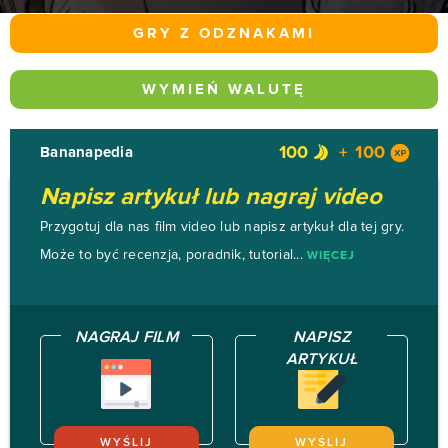
GRY Z ODZNAKAMI
WYMIEŃ WALUTĘ
100
100
Bananapedia
Napisz artykuł lub nagraj video
Przygotuj dla nas film video lub napisz artykuł dla tej gry.
Może to być recenzja, poradnik, tutorial...
WIĘCEJ
NAGRAJ FILM
NAPISZ
ARTYKUŁ
WYŚLIJ
WYŚLIJ