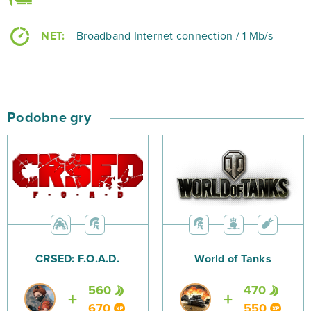
odpowiednią platformę i rozpoczniesz militarne
podboje jako skuteczny generał!
NET:
Broadband Internet connection / 1 Mb/s
Podobne gry
CRSED: F.O.A.D.
World of Tanks
560
470
670
550