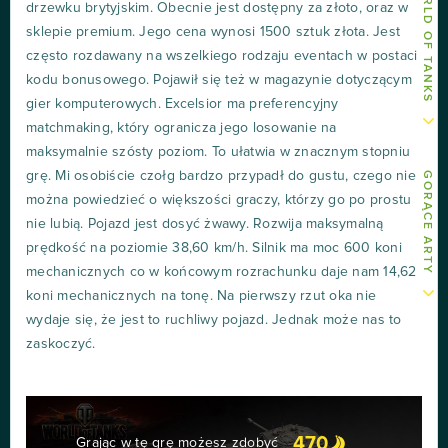
drzewku brytyjskim. Obecnie jest dostępny za złoto, oraz w
sklepie premium. Jego cena wynosi 1500 sztuk złota. Jest
często rozdawany na wszelkiego rodzaju eventach w postaci
kodu bonusowego. Pojawił się też w magazynie dotyczącym
gier komputerowych. Excelsior ma preferencyjny
matchmaking, który ogranicza jego losowanie na
maksymalnie szósty poziom. To ułatwia w znacznym stopniu
grę. Mi osobiście czołg bardzo przypadł do gustu, czego nie
GORĄCE ARTY
można powiedzieć o większości graczy, którzy go po prostu
nie lubią. Pojazd jest dosyć żwawy. Rozwija maksymalną
prędkość na poziomie 38,60 km/h. Silnik ma moc 600 koni
mechanicznych co w końcowym rozrachunku daje nam 14,62
koni mechanicznych na tonę. Na pierwszy rzut oka nie
wydaje się, że jest to ruchliwy pojazd. Jednak może nas to
zaskoczyć.
470
Grając w tę grę możesz zdobyć