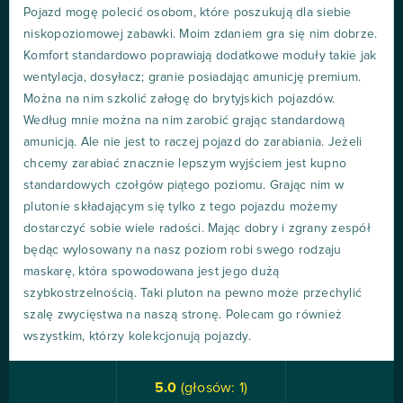
Pojazd mogę polecić osobom, które poszukują dla siebie
niskopoziomowej zabawki. Moim zdaniem gra się nim dobrze.
Komfort standardowo poprawiają dodatkowe moduły takie jak
wentylacja, dosyłacz; granie posiadając amunicję premium.
Można na nim szkolić załogę do brytyjskich pojazdów.
Według mnie można na nim zarobić grając standardową
amunicją. Ale nie jest to raczej pojazd do zarabiania. Jeżeli
chcemy zarabiać znacznie lepszym wyjściem jest kupno
standardowych czołgów piątego poziomu. Grając nim w
plutonie składającym się tylko z tego pojazdu możemy
dostarczyć sobie wiele radości. Mając dobry i zgrany zespół
będąc wylosowany na nasz poziom robi swego rodzaju
maskarę, która spowodowana jest jego dużą
szybkostrzelnością. Taki pluton na pewno może przechylić
szalę zwycięstwa na naszą stronę. Polecam go również
wszystkim, którzy kolekcjonują pojazdy.
5.0
(głosów:
1
)