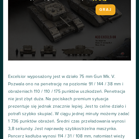
GRAJ
Excelsior wyposażony jest w działo 75 mm Gun Mk. V.
Pozwala ono na penetrację na poziomie 91 / 144 / 38 mm i
obrażeniach 110 / 110 / 175 punktów uszkodzeń. Penetracja
nie jest zbyt duża. Na pociskach premium sytuacja
prezentuje się jednak znacznie lepiej. Jest to celne działo i
potrafi szybko skupiać. W ciągu jednej minuty możemy zadać
1 736 punktów obrażeń. Średni czas przeładowania wynosi
3,8 sekundy. Jest naprawdę szybkostrzelna maszynka.
Pancerz kadłuba wynosi 114 / 31 / 108 mm, natomiast wieży