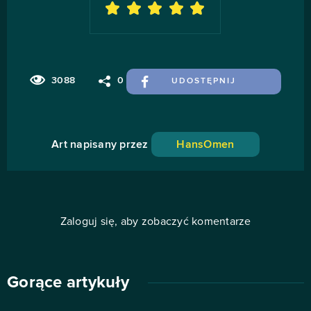
3088
0
UDOSTĘPNIJ
Art napisany przez
HansOmen
Zaloguj się, aby zobaczyć komentarze
Gorące artykuły