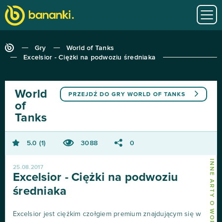
Gry
World of Tanks
Excelsior - Ciężki na podwoziu średniaka
World
PRZEJDŹ DO GRY
WORLD OF TANKS
of
Tanks
5.0
1
3088
0
INNE ARTY O WORLD OF TANKS
25.08.2017
Excelsior - Ciężki na podwoziu
średniaka
Excelsior jest ciężkim czołgiem premium znajdującym się w