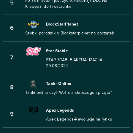
Po za miastem jest życie. Recenzja DLC Na
5
Krawędzi do Frostpunka
BlockStarPlanet
6
Szybki poradnik o Blockstarplanet na początek
Star Stable
7
STAR STABLE AKTUALIZACJA
29.08.2024
Tanki Online
8
Tanki online czyli WoT dla słabszego sprzętu?
Apex Legends
9
Apex Legends-Rewolucja na rynku