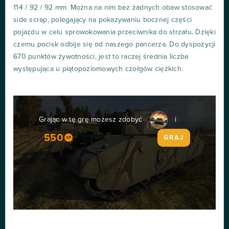
114 / 92 / 92 mm. Można na nim bez żadnych obaw stosować
side scrap, polegający na pokazywaniu bocznej części
pojazdu w celu sprowokowania przeciwnika do strzału. Dzięki
czemu pocisk odbije się od naszego pancerza. Do dyspozycji
670 punktów żywotności, jest to raczej średnia liczba
występująca u piątopoziomowych czołgów ciężkich.
Grając w tę grę możesz zdobyć
i
550
GRAJ