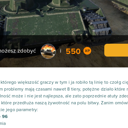
550
 możesz zdobyć
i
tórego większość graczy w tym i ja robiło tą linię to czołg cię
m problemy mają czasami nawet 8 tiery, potężne działo które 
lność może i nie jest najlepsza, ale zato poprzednie atuty zde
które przedłuża naszą żywotność na polu bitwy. Zanim omów
cie jego parametry:
e 96
nia