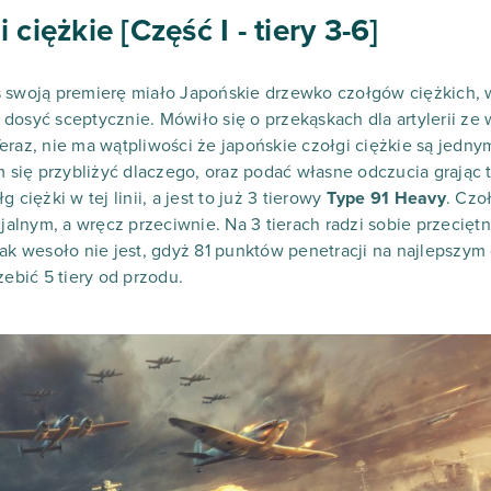
ciężkie [Część I - tiery 3-6]
s swoją premierę miało Japońskie drzewko czołgów ciężkich, 
dosyć sceptycznie. Mówiło się o przekąskach dla artylerii ze 
eraz, nie ma wątpliwości że japońskie czołgi ciężkie są jednym
am się przybliżyć dlaczego, oraz podać własne odczucia grając
 ciężki w tej linii, a jest to już 3 tierowy
Type 91 Heavy
. Czo
cjalnym, a wręcz przeciwnie. Na 3 tierach radzi sobie przeciętni
tak wesoło nie jest, gdyż 81 punktów penetracji na najlepszym 
zebić 5 tiery od przodu.