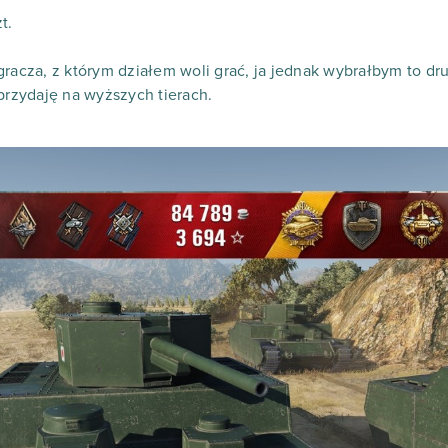
t.
gracza, z którym działem woli grać, ja jednak wybrałbym to dr
przydaję na wyższych tierach.