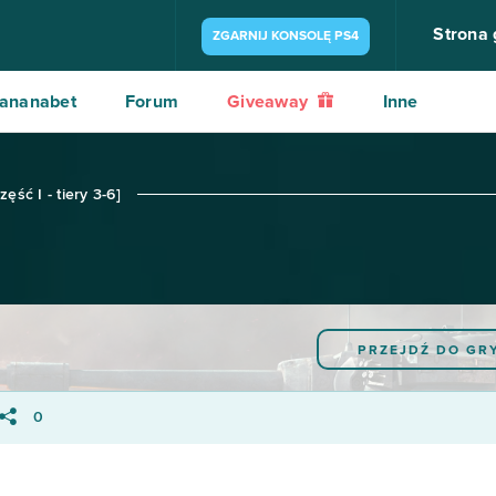
Strona
ZGARNIJ KONSOLĘ PS4
ananabet
Forum
Giveaway
Inne
ęść I - tiery 3-6]
PRZEJDŹ DO GR
0