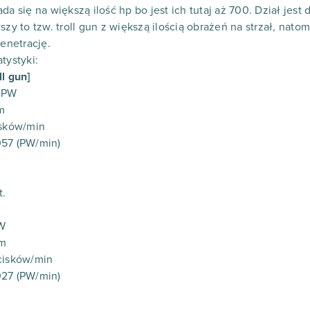
da się na większą ilość hp bo jest ich tutaj aż 700. Dział jes
szy to tzw. troll gun z większą ilością obrażeń na strzał, nato
penetrację.
tystyki:
l gun]
0 PW
m
isków/min
057 (PW/min)
t.
PW
mm
ocisków/min
027 (PW/min)