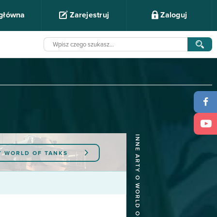
 główna
Zarejestruj
Zaloguj
INNE ARTY O WORLD OF TANKS
Y
WORLD OF TANKS