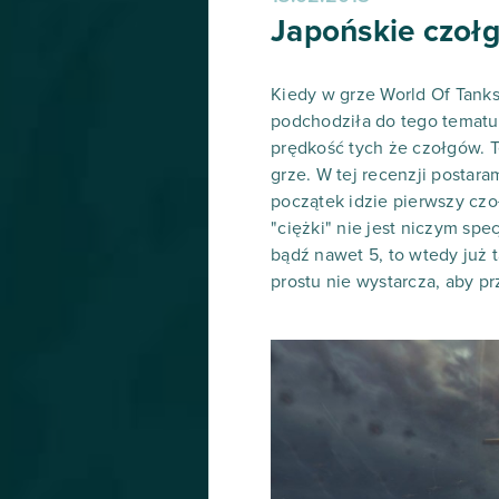
Japońskie czołgi 
Kiedy w grze World Of Tank
podchodziła do tego tematu 
prędkość tych że czołgów. T
grze. W tej recenzji postar
początek idzie pierwszy czołg
"ciężki" nie jest niczym spe
bądź nawet 5, to wtedy już 
prostu nie wystarcza, aby pr