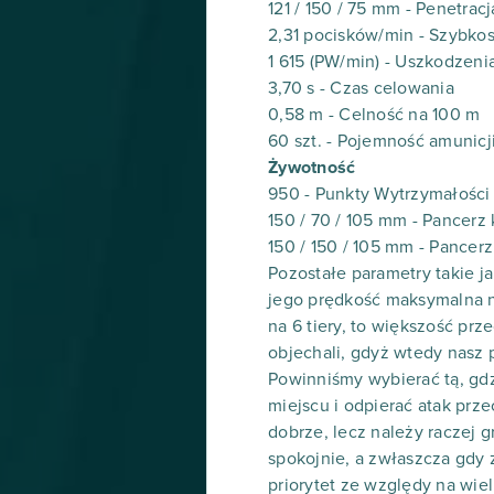
121 / 150 / 75 mm - Penetracj
2,31 pocisków/min - Szybkos
1 615 (PW/min) - Uszkodzeni
3,70 s - Czas celowania
0,58 m - Celność na 100 m
60 szt. - Pojemność amunicj
Żywotność
950 - Punkty Wytrzymałości
150 / 70 / 105 mm - Pancerz
150 / 150 / 105 mm - Pancer
Pozostałe parametry takie ja
jego prędkość maksymalna ni
na 6 tiery, to większość p
objechali, gdyż wtedy nasz 
Powinniśmy wybierać tą, gdzi
miejscu i odpierać atak prze
dobrze, lecz należy raczej g
spokojnie, a zwłaszcza gdy z
priorytet ze względy na wiel