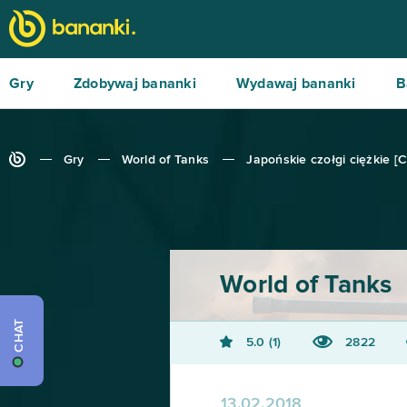
Gry
Zdobywaj bananki
Wydawaj bananki
B
Gry
World of Tanks
Japońskie czołgi ciężkie [Cz
World of Tanks
CHAT
5.0
1
2822
13.02.2018