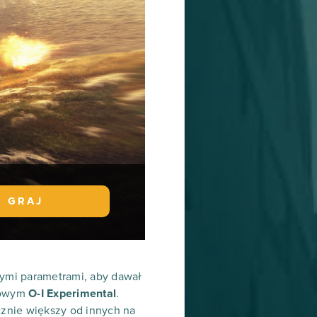
GRAJ
zymi parametrami, aby dawał
erowym
O-I Experimental
.
cznie większy od innych na