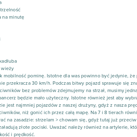
a
trzelność
a na minutę
i
 kadłuba
z wieży
k mobilność pominę. Istotne dla was powinno być jedynie, że p
e przekracza 30 km/h. Podczas bitwy pojazd sprawuje się zna
rzeciwników bez problemów zdejmujemy na strzał, musimy jedn
pancerz będzie mało użyteczny. Istotne również jest aby wybr
e jest najmniej pojazdów z naszej drużyny, gdyż z nasza prędk
ciwników, niż gonić ich przez całą mapę. Na 7 i 8 tierach rów
rać na zasadzie: strzelam > chowam się, gdyż tutaj już przeci
aładują złote pociski. Uważać należy również na artylerie, któ
kość i prędkość.