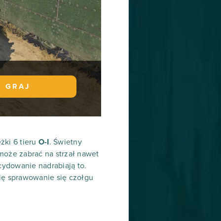
GRAJ
żki 6 tieru
O-I
. Świetny
może zabrać na strzał nawet
cydowanie nadrabiają to.
ię sprawowanie się czołgu