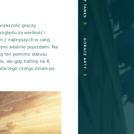
większość graczy
względu za wielkość i
i z najlepszych w całej
GORĄCE ARTY
 tymi właśnie pojazdami. Na
łg ten pomimo statusu
e, ale gdy trafimy na 4,
dla tego czołgu dziale po