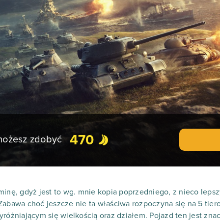
470
 możesz zdobyć
minę, gdyż jest to wg. mnie kopia poprzedniego, z nieco leps
 Zabawa choć jeszcze nie ta właściwa rozpoczyna się na 5 ti
yróżniającym się wielkością oraz działem. Pojazd ten jest zna