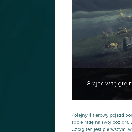
Grając w tę grę
Kolejny 4 tierowy pojazd po
sobie radę na swój poziom.
Czołg ten jest pierwszym, w