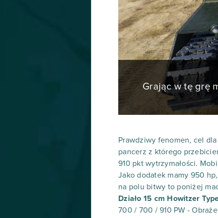
Grając w tę grę
Prawdziwy fenomen, cel dla k
pancerz z którego przebicie
910 pkt wytrzymałości. Mobi
Jako dodatek mamy 950 hp, 
na polu bitwy to poniżej ma
Działo 15 cm Howitzer Typ
700 / 700 / 910 PW - Obraże