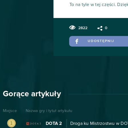
To na tyle w tej części. Dzi
2822
0
UDOSTĘPNIJ
Gorące artykuły
Miejsce
Nazwa gry i tytuł artykułu
DOTA 2
Droga ku Mistrzostwu w DOT