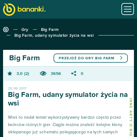
Gry
Big Farm
Big Farm, udany symulator życia na wsi
Big Farm
PRZEJDŹ DO GRY
BIG FARM
3.0
2
3656
0
25.06.2017
Big Farm, udany symulator życia na
INNE ARTY O BIG FARM
wsi
Wieś to nadal temat wykorzystywany bardzo często przez
twórców różnych gier. Ciągle można znaleźć kolejne klony
oklepanego już schematu polegającego na tych samych