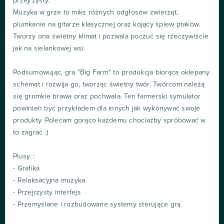
przejrzysty.
Muzyka w grze to miks różnych odgłosów zwierząt,
plumkanie na gitarze klasycznej oraz kojący śpiew ptaków.
Tworzy ona świetny klimat i pozwala poczuć się rzeczywiście
jak na sielankowej wsi.
Podsumowując, gra "Big Farm" to produkcja biorąca oklepany
schemat i rozwija go, tworząc świetny twór. Twórcom należą
się gromkie brawa oraz pochwała. Ten farmerski symulator
powinien być przykładem dla innych jak wykonywać swoje
produkty. Polecam gorąco każdemu chociażby spróbować w
to zagrać :)
Plusy :
- Grafika
- Relaksacyjna muzyka
- Przejrzysty interfejs
- Przemyślane i rozbudowane systemy sterujące grą