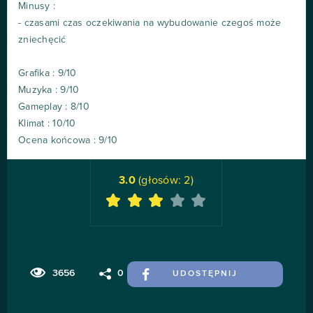
Minusy :
- czasami czas oczekiwania na wybudowanie czegoś może
zniechęcić
Grafika : 9/10
Muzyka : 9/10
Gameplay : 8/10
Klimat : 10/10
Ocena końcowa : 9/10
3.0
(głosów:
2
)
3656
0
UDOSTĘPNIJ