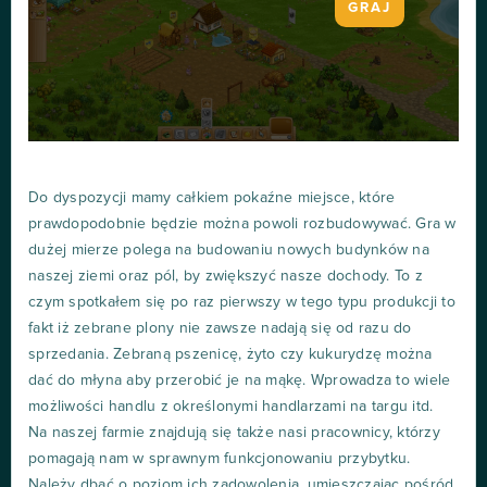
GRAJ
Do dyspozycji mamy całkiem pokaźne miejsce, które
prawdopodobnie będzie można powoli rozbudowywać. Gra w
dużej mierze polega na budowaniu nowych budynków na
naszej ziemi oraz pól, by zwiększyć nasze dochody. To z
czym spotkałem się po raz pierwszy w tego typu produkcji to
fakt iż zebrane plony nie zawsze nadają się od razu do
sprzedania. Zebraną pszenicę, żyto czy kukurydzę można
dać do młyna aby przerobić je na mąkę. Wprowadza to wiele
możliwości handlu z określonymi handlarzami na targu itd.
Na naszej farmie znajdują się także nasi pracownicy, którzy
pomagają nam w sprawnym funkcjonowaniu przybytku.
Należy dbać o poziom ich zadowolenia, umieszczając pośród