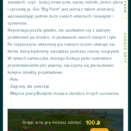
zasadach, czyli : buduj nowe pola, zasiej roślinki, zbierz plony
i sprzedaj je. Gra "Big Farm" jest jedną z takich produkcji,
wprowadzając jednak dużo swoich własnych rozwiązań i
systemów.
Rejestracja poszła gładko, nie spotkałem się z żadnym
GORĄCE ARTY
problemem po drodze, ot podawanie swoich danych i tyle.
Po rozpoczęciu właściwej gry naszym oczom ukazuje się
farma, którą będziemy zarządzać podczas naszej rozgrywki.
W ramach samouczka, którego funkcję pełni rudowłosa
przedstawicielka płci pięknej, nauczymy się jak budować
kolejne obiekty, przykładowo :
- Pola
- Zagrody dla zwierząt
- Miejsca pracy/Budynki służące obróbce innych surowców
100
Grając w tę grę możesz zdobyć