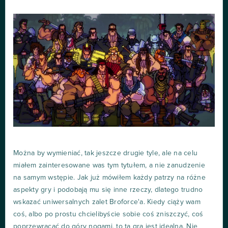
Można by wymieniać, tak jeszcze drugie tyle, ale na celu
miałem zainteresowane was tym tytułem, a nie zanudzenie
na samym wstępie. Jak już mówiłem każdy patrzy na różne
aspekty gry i podobają mu się inne rzeczy, dlatego trudno
wskazać uniwersalnych zalet Broforce'a. Kiedy ciąży wam
coś, albo po prostu chcielibyście sobie coś zniszczyć, coś
poprzewracać do góry nogami, to ta gra jest idealna. Nie