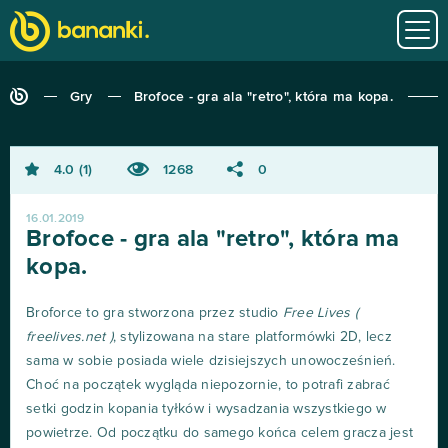
Gry
Brofoce - gra ala "retro", która ma kopa.
4.0
1
1268
0
16.01.2019
Brofoce - gra ala "retro", która ma
kopa.
Broforce to gra stworzona przez studio
Free Lives (
freelives.net )
, stylizowana na stare platformówki 2D, lecz
sama w sobie posiada wiele dzisiejszych unowocześnień.
Choć na początek wygląda niepozornie, to potrafi zabrać
setki godzin kopania tyłków i wysadzania wszystkiego w
powietrze. Od początku do samego końca celem gracza jest