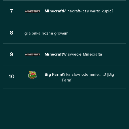
7
Minecraft
Minecraft- czy warto kupić?
8
gra piłka nożna głowami
9
Minecraft
W świecie Minecrafta
Big Farm
Kilka słów ode mnie... ;3 [Big
10
Farm]