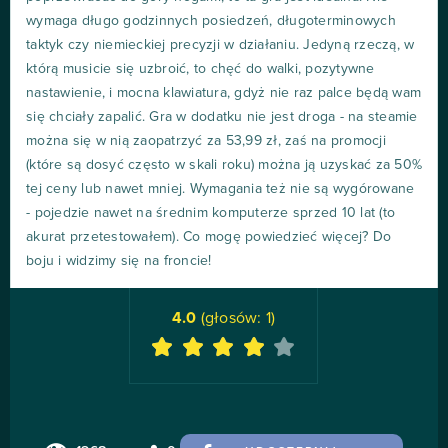
wymaga długo godzinnych posiedzeń, długoterminowych
taktyk czy niemieckiej precyzji w działaniu. Jedyną rzeczą, w
którą musicie się uzbroić, to chęć do walki, pozytywne
nastawienie, i mocna klawiatura, gdyż nie raz palce będą wam
się chciały zapalić. Gra w dodatku nie jest droga - na steamie
można się w nią zaopatrzyć za 53,99 zł, zaś na promocji
(które są dosyć często w skali roku) można ją uzyskać za 50%
tej ceny lub nawet mniej. Wymagania też nie są wygórowane
- pojedzie nawet na średnim komputerze sprzed 10 lat (to
akurat przetestowałem). Co mogę powiedzieć więcej? Do
boju i widzimy się na froncie!
4.0
(głosów:
1
)