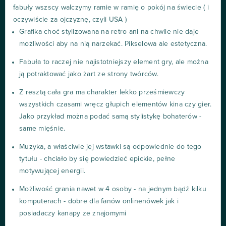
fabuły wszscy walczymy ramie w ramię o pokój na świecie ( i
oczywiście za ojczyznę, czyli USA )
Grafika choć stylizowana na retro ani na chwile nie daje
możliwości aby na nią narzekać. Pikselowa ale estetyczna.
Fabuła to raczej nie najistotniejszy element gry, ale można
ją potraktować jako żart ze strony twórców.
Z resztą cała gra ma charakter lekko prześmiewczy
wszystkich czasami wręcz głupich elementów kina czy gier.
Jako przykład można podać samą stylistykę bohaterów -
same mięśnie.
Muzyka, a właściwie jej wstawki są odpowiednie do tego
tytułu - chciało by się powiedzieć epickie, pełne
motywującej energii.
Możliwość grania nawet w 4 osoby - na jednym bądź kilku
komputerach - dobre dla fanów onlinenówek jak i
posiadaczy kanapy ze znajomymi