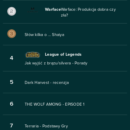
Warface
Warface: Produkcja dobra czy
zła?
Słów kilka o ... Shaiya
League of Legends
4
Jak wyjść z brązu/silvera - Porady
5
Dark Harvest - recenzja
6
THE WOLF AMONG - EPISODE 1
7
Terraria - Podstawy Gry