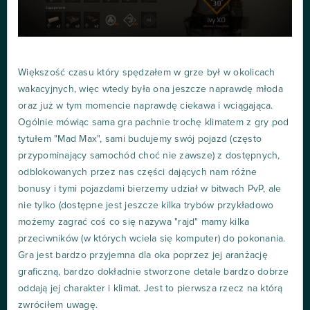
Większość czasu który spędzałem w grze był w okolicach
wakacyjnych, więc wtedy była ona jeszcze naprawdę młoda
oraz już w tym momencie naprawdę ciekawa i wciągająca.
Ogólnie mówiąc sama gra pachnie trochę klimatem z gry pod
tytułem "Mad Max", sami budujemy swój pojazd (często
przypominający samochód choć nie zawsze) z dostępnych,
odblokowanych przez nas części dających nam różne
bonusy i tymi pojazdami bierzemy udział w bitwach PvP, ale
nie tylko (dostępne jest jeszcze kilka trybów przykładowo
możemy zagrać coś co się nazywa "rajd" mamy kilka
przeciwników (w których wciela się komputer) do pokonania.
Gra jest bardzo przyjemna dla oka poprzez jej aranżację
graficzną, bardzo dokładnie stworzone detale bardzo dobrze
oddają jej charakter i klimat. Jest to pierwsza rzecz na którą
zwróciłem uwagę.