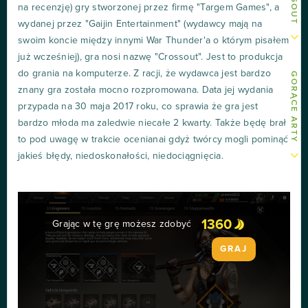
na recenzję) gry stworzonej przez firmę "Targem Games", a
wydanej przez "Gaijin Entertainment" (wydawcy mają na
swoim koncie między innymi War Thunder'a o którym pisałem
już wcześniej), gra nosi nazwę "Crossout". Jest to produkcja
do grania na komputerze. Z racji, że wydawca jest bardzo
GORĄCE ARTY
znany gra została mocno rozpromowana. Data jej wydania
przypada na 30 maja 2017 roku, co sprawia że gra jest
bardzo młoda ma zaledwie niecałe 2 kwarty. Także będę brał
to pod uwagę w trakcie ocenianai gdyż twórcy mogli pominąć
jakieś błędy, niedoskonałości, niedociągnięcia.
1360
Grając w tę grę możesz zdobyć
GRAJ