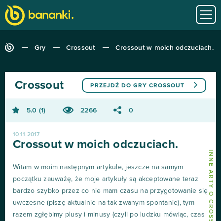
Gry
Crossout
Crossout w moich odczuciach.
Crossout
PRZEJDŹ DO GRY
CROSSOUT
5.0
1
2266
0
10.11.2017
Crossout w moich odczuciach.
INNE ARTY O CROSSOUT
Witam w moim następnym artykule, jeszcze na samym
początku zauważę, że moje artykuły są akceptowane teraz
bardzo szybko przez co nie mam czasu na przygotowanie się
uwczesne (piszę aktualnie na tak zwanym spontanie), tym
razem zgłębimy plusy i minusy (czyli po ludzku mówiąc, czas