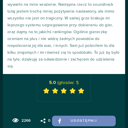
wywarło na mnie wrażenie. Następna rzecz to soundtrack
tutaj jestem trochę mniej pozytywnie nastawiony, ale mimo
wszystko nie jest on tragiczny. W samej grze brakuje mi
lepszego systemu segregowania przy dobieraniu do gier,
oraz dajmy na to jakichś rankingów. Ogólnie giereczkę
oceniam na plus i nie widzę żadnych powodów do
niepolecenia jej dla was, i innych. Sam już poleciłem to dla
kilku znajomych i im również się to spodobało. To już by było
na tyle, dziękuję za odwiedzenie i zachęcam do udzielania
się.
5.0
(głosów:
1
)
2266
0
UDOSTĘPNIJ