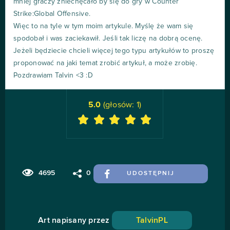
mniej graczy zniechęcało by się do gry w Counter
Strike:Global Offensive.
Więc to na tyle w tym moim artykule. Myślę że wam się
spodobał i was zaciekawił. Jeśli tak liczę na dobrą ocenę.
Jeżeli będziecie chcieli więcej tego typu artykułów to proszę
proponować na jaki temat zrobić artykuł, a może zrobię.
Pozdrawiam Talvin <3 :D
5.0
(głosów:
1
)
4695
0
UDOSTĘPNIJ
Art napisany przez
TalvinPL