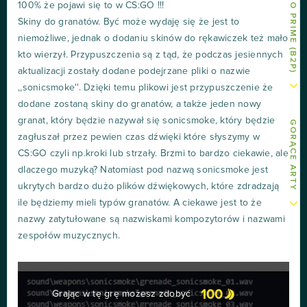
100% że pojawi się to w CS:GO !!!
Skiny do granatów. Być może wydaję się że jest to
niemożliwe, jednak o dodaniu skinów do rękawiczek też mało
kto wierzył. Przypuszczenia są z tąd, że podczas jesiennych
aktualizacji zostały dodane podejrzane pliki o nazwie
,,sonicsmoke''. Dzięki temu plikowi jest przypuszczenie że
dodane zostaną skiny do granatów, a także jeden nowy
granat, który będzie nazywał się sonicsmoke, który będzie
GORĄCE ARTY
zagłuszał przez pewien czas dźwięki które słyszymy w
CS:GO czyli np.kroki lub strzały. Brzmi to bardzo ciekawie, ale
dlaczego muzyką? Natomiast pod nazwą sonicsmoke jest
ukrytych bardzo dużo plików dźwiękowych, które zdradzają
ile będziemy mieli typów granatów. A ciekawe jest to że
nazwy zatytułowane są nazwiskami kompozytorów i nazwami
zespołów muzycznych.
100
Grając w tę grę możesz zdobyć