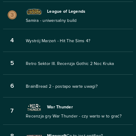
League of Legends
Samira - uniwersalny build
4
Wystrój Marzeń - Hit The Sims 4?
5
Retro Sektor III. Recenzja Gothic 2 Noc Kruka
6
BrainBread 2 - postapo warte uwagi?
War Thunder
7
Recenzja gry War Thunder - czy warto w to grać?