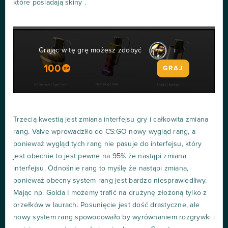
które posiadają skiny .
Grając w tę grę możesz zdobyć
i
100
GRAJ
Trzecią kwestią jest zmiana interfejsu gry i całkowita zmiana
rang. Valve wprowadziło do CS:GO nowy wygląd rang, a
ponieważ wygląd tych rang nie pasuje do interfejsu, który
jest obecnie to jest pewne na 95% że nastąpi zmiana
interfejsu. Odnośnie rang to myślę że nastąpi zmiana,
ponieważ obecny system rang jest bardzo niesprawiedliwy.
Mając np. Golda I możemy trafić na drużynę złożoną tylko z
orzełków w laurach. Posunięcie jest dość drastyczne, ale
nowy system rang spowodowało by wyrównaniem rozgrywki i