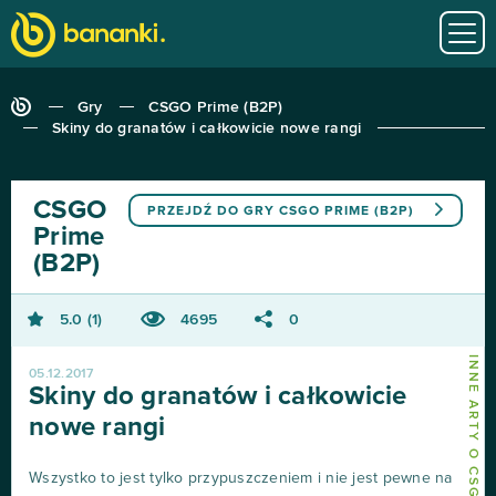
Gry
CSGO Prime (B2P)
Skiny do granatów i całkowicie nowe rangi
CSGO
PRZEJDŹ DO GRY
CSGO PRIME (B2P)
Prime
(B2P)
5.0
1
4695
0
INNE ARTY O CSGO PRIME (B2P)
05.12.2017
Skiny do granatów i całkowicie
nowe rangi
Wszystko to jest tylko przypuszczeniem i nie jest pewne na