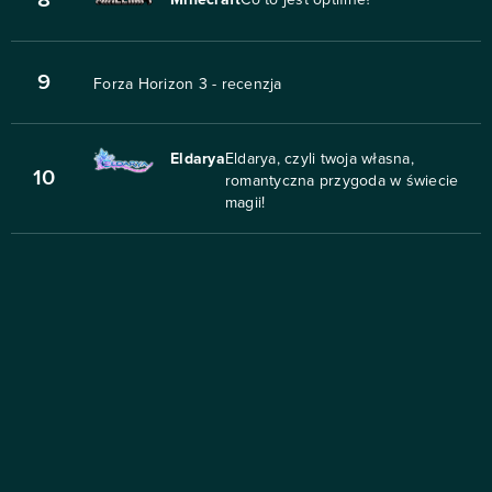
8
Minecraft
Co to jest optifine?
9
Forza Horizon 3 - recenzja
Eldarya
Eldarya, czyli twoja własna,
10
romantyczna przygoda w świecie
magii!