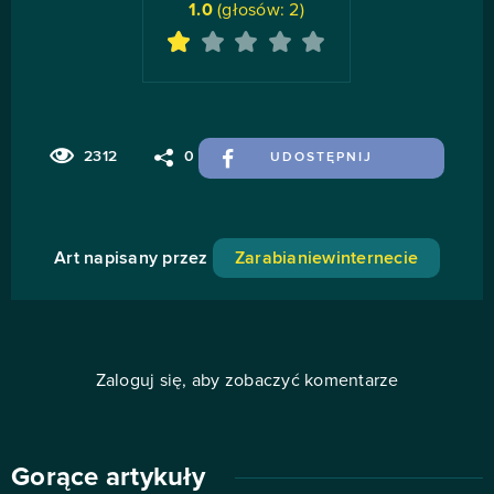
1.0
(głosów:
2
)
2312
0
UDOSTĘPNIJ
Art napisany przez
Zarabianiewinternecie
Zaloguj się, aby zobaczyć komentarze
Gorące artykuły