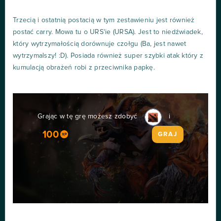
Trzecią i ostatnią postacią w tym zestawieniu jest również
postać carry. Mowa tu o URS'ie (URSA). Jest to niedźwiadek,
który wytrzymałością dorównuje czołgu (Ba, jest nawet
wytrzymalszy! :D). Posiada również super szybki atak który z
kumulacją obrażeń robi z przeciwnika papkę.
Grając w tę grę możesz zdobyć
i
100
GRAJ