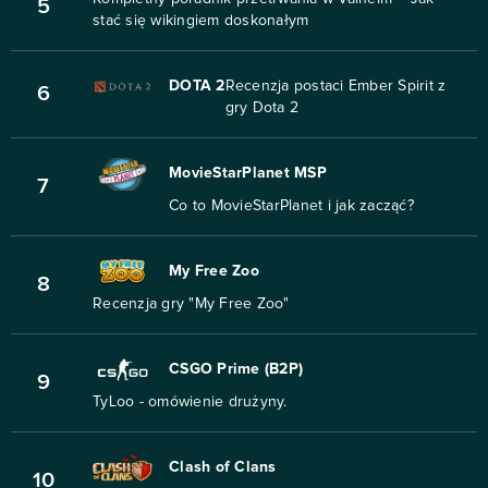
5
stać się wikingiem doskonałym
DOTA 2
Recenzja postaci Ember Spirit z
6
gry Dota 2
MovieStarPlanet MSP
7
Co to MovieStarPlanet i jak zacząć?
My Free Zoo
8
Recenzja gry "My Free Zoo"
CSGO Prime (B2P)
9
TyLoo - omówienie drużyny.
Clash of Clans
10