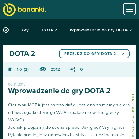
Gry
DOTA 2
Wprowadzenie do gry DOTA 2
DOTA 2
PRZEJDŹ DO GRY
DOTA 2
1.0
2
2312
0
06.11.2017
Wprowadzenie do gry DOTA 2
INNE ARTY O DOTA 2
Gier typu MOBA jest bardzo dużo, lecz dziś zajmiemy się grą
od naszego kochanego VALVE (potocznie wśród graczy
VOLVO).
Jednak przejdźmy do sedna sprawy. Jak grać? Czym grać?
Pytania proste, lecz odpowiedzi jest tyle ile ludzi na globie.