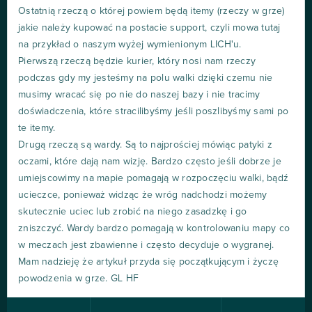
Ostatnią rzeczą o której powiem będą itemy (rzeczy w grze)
jakie należy kupować na postacie support, czyli mowa tutaj
na przykład o naszym wyżej wymienionym LICH'u.
Pierwszą rzeczą będzie kurier, który nosi nam rzeczy
podczas gdy my jesteśmy na polu walki dzięki czemu nie
musimy wracać się po nie do naszej bazy i nie tracimy
doświadczenia, które stracilibyśmy jeśli poszlibyśmy sami po
te itemy.
Drugą rzeczą są wardy. Są to najprościej mówiąc patyki z
oczami, które dają nam wizję. Bardzo często jeśli dobrze je
umiejscowimy na mapie pomagają w rozpoczęciu walki, bądź
ucieczce, ponieważ widząc że wróg nadchodzi możemy
skutecznie uciec lub zrobić na niego zasadzkę i go
zniszczyć. Wardy bardzo pomagają w kontrolowaniu mapy co
w meczach jest zbawienne i często decyduje o wygranej.
Mam nadzieję że artykuł przyda się początkującym i życzę
powodzenia w grze. GL HF