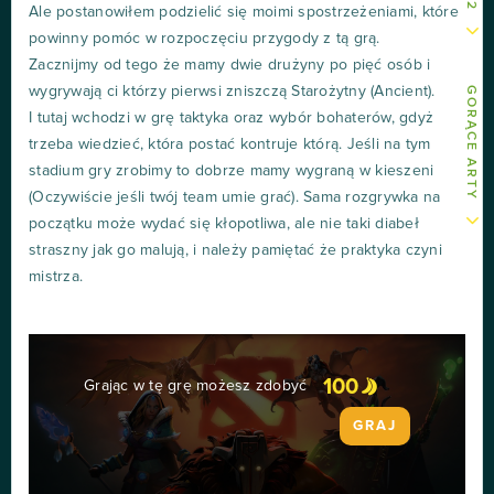
Ale postanowiłem podzielić się moimi spostrzeżeniami, które
powinny pomóc w rozpoczęciu przygody z tą grą.
Zacznijmy od tego że mamy dwie drużyny po pięć osób i
wygrywają ci którzy pierwsi zniszczą Starożytny (Ancient).
GORĄCE ARTY
I tutaj wchodzi w grę taktyka oraz wybór bohaterów, gdyż
trzeba wiedzieć, która postać kontruje którą. Jeśli na tym
stadium gry zrobimy to dobrze mamy wygraną w kieszeni
(Oczywiście jeśli twój team umie grać). Sama rozgrywka na
początku może wydać się kłopotliwa, ale nie taki diabeł
straszny jak go malują, i należy pamiętać że praktyka czyni
mistrza.
100
Grając w tę grę możesz zdobyć
GRAJ