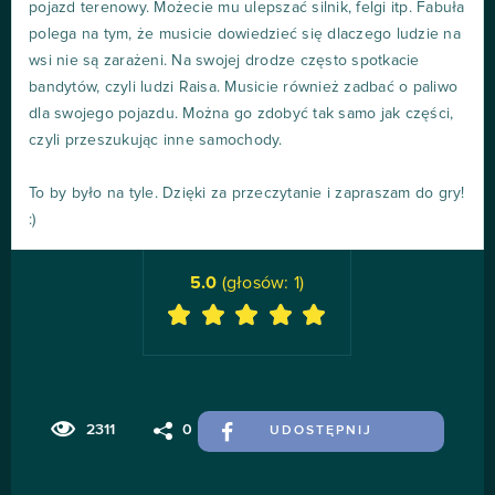
pojazd terenowy. Możecie mu ulepszać silnik, felgi itp. Fabuła
polega na tym, że musicie dowiedzieć się dlaczego ludzie na
wsi nie są zarażeni. Na swojej drodze często spotkacie
bandytów, czyli ludzi Raisa. Musicie również zadbać o paliwo
dla swojego pojazdu. Można go zdobyć tak samo jak części,
czyli przeszukując inne samochody.
To by było na tyle. Dzięki za przeczytanie i zapraszam do gry!
:)
5.0
(głosów:
1
)
2311
0
UDOSTĘPNIJ