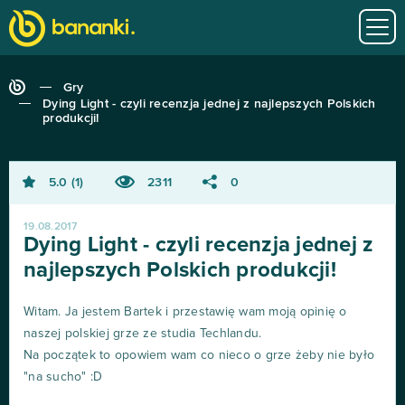
Gry
Dying Light - czyli recenzja jednej z najlepszych Polskich
produkcji!
5.0
1
2311
0
19.08.2017
Dying Light - czyli recenzja jednej z
najlepszych Polskich produkcji!
Witam. Ja jestem Bartek i przestawię wam moją opinię o
naszej polskiej grze ze studia Techlandu.
Na początek to opowiem wam co nieco o grze żeby nie było
"na sucho" :D