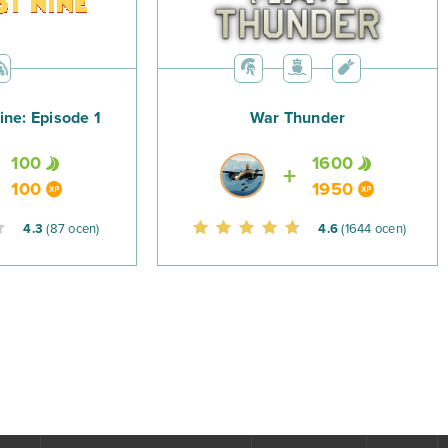
ine: Episode 1
War Thunder
100
1600
100
1950
4.3
(87 ocen)
4.6
(1644 ocen)