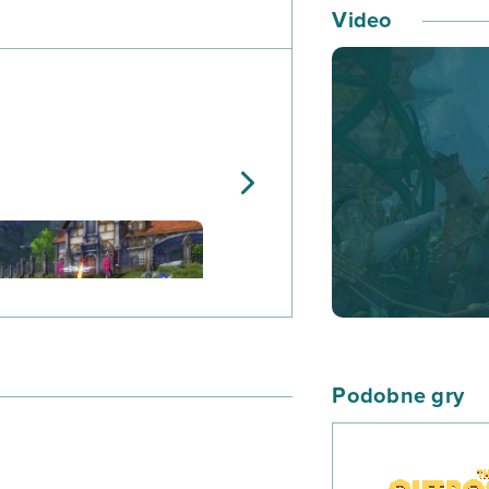
własne oczy ogro
Video
Oczywiście, Ty r
swoich nóg! Uważ
będzie odpowiedn
najbardziej tajne
przyjaciół i… zo
Chcesz przeżyć p
zabawy? A może c
chyba, że chciałb
przerwie w szkol
odpalisz szaloną 
na bananki.pl!
Podobne gry