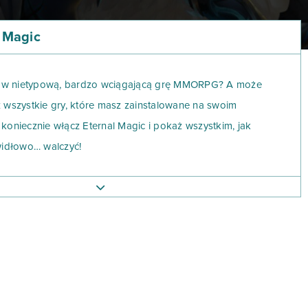
l Magic
ć w nietypową, bardzo wciągającą grę MMORPG? A może
uż wszystkie gry, które masz zainstalowane na swoim
, koniecznie włącz Eternal Magic i pokaż wszystkim, jak
widłowo… walczyć!
Magic swój unikalny styl walki, a także dostosuj wybraną
o gustu – używając do tego aż 5-ciu kategorii umiejętności
 Będziesz mógł do woli przebierać w umiejętnościach
między kilkoma różnorodnymi specjalizacjami, aż po
niczne! Każdą z nich możesz ustawić do konkretnych celów w
l Magic. Ulepszaj zatem dowolne kombinacje lub np. skracaj
 W Eternal Magic będziesz mieć szansę zobaczenia na