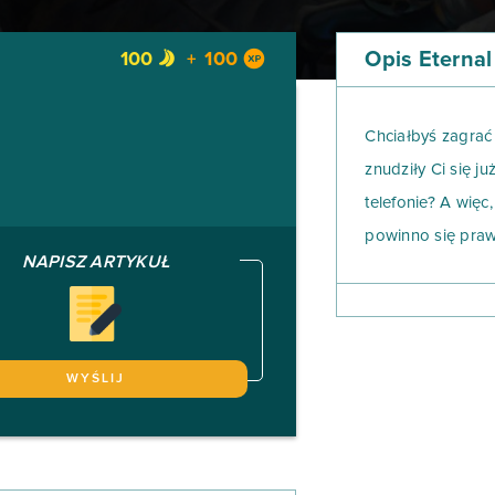
Opis Eterna
100
100
Chciałbyś zagra
znudziły Ci się j
telefonie? A więc
powinno się pra
NAPISZ ARTYKUŁ
Stwórz w Eternal 
postać do swojeg
dla każdej klasy.
wybranej klasy, 
WYŚLIJ
umiejętności… ru
rozgrywce Eterna
czas odnowienia.