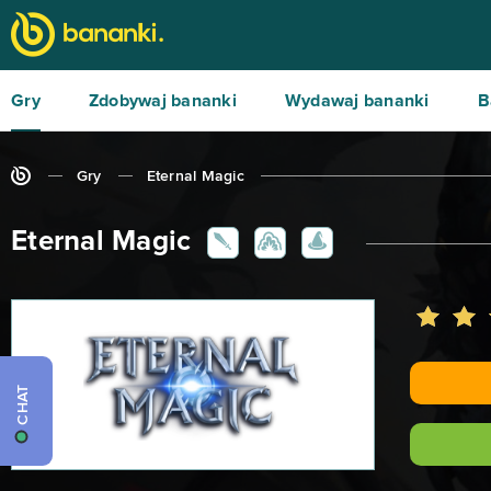
Gry
Zdobywaj bananki
Wydawaj bananki
B
Gry
Eternal Magic
Eternal Magic
CHAT