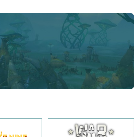
mnych pól bitew, na których armie ze sobą walczą.
ównież będziesz mieć okazję postawienia na jednym z nich
aj jednak – zagrożenia czekają na każdym rogu, więc warto
io się wcześniej zaopatrzyć i przygotować. Odkrywaj
 miejsca, rozmawiaj z pozostałymi graczami, poznawaj
stań niepokonanym Mistrzem gry Eternal Magic!
rzygodę, jaka wciągnie Cię na wiele godzin szalonej
hciałbyś spróbować swoich sił jako super-bohater? No
yś porywalizować ze swoimi przyjaciółmi w wolnej chwili na
e lub podczas długich, zimowych wieczorów? Wystarczy,
i nietuzinkową grę typu MMORPG, Eternal Magic – tylko tutaj,