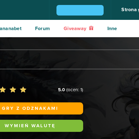
Strona
ZGARNIJ KONSOLĘ PS4
ananabet
Forum
Giveaway
Inne
5.0
(ocen:
1
)
GRY Z ODZNAKAMI
WYMIEŃ WALUTĘ