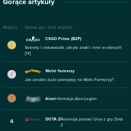
Gorące artykuły
Miejsce
Nazwa gry i tytuł artykułu
CSGO Prime (B2P)
Sekrety i ciekawostki, ukryte znaki i inne w skinach!
[1#]
Wolni farmerzy
Jak zarobić dużo pieniędzy na Wolni Farmerzy?
Aion
Informacje,Aion,Legion
DOTA 2
Recenzja postaci Ursa z gry Dota
4
2