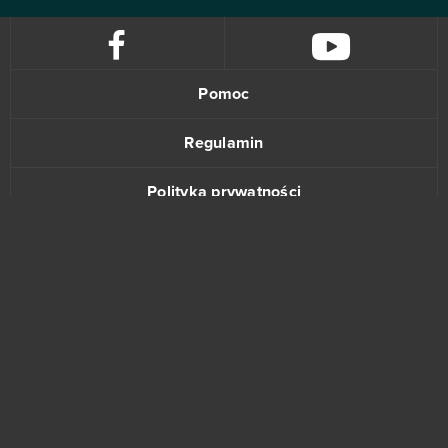
Pomoc
Regulamin
Polityka prywatności
Kontakt
www.bananki.pl
Trustpilot
© Copyright 2015