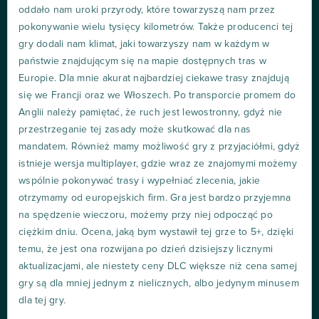
oddało nam uroki przyrody, które towarzyszą nam przez
pokonywanie wielu tysięcy kilometrów. Także producenci tej
gry dodali nam klimat, jaki towarzyszy nam w każdym w
państwie znajdującym się na mapie dostępnych tras w
Europie. Dla mnie akurat najbardziej ciekawe trasy znajdują
się we Francji oraz we Włoszech. Po transporcie promem do
Anglii należy pamiętać, że ruch jest lewostronny, gdyż nie
przestrzeganie tej zasady może skutkować dla nas
mandatem. Również mamy możliwość gry z przyjaciółmi, gdyż
istnieje wersja multiplayer, gdzie wraz ze znajomymi możemy
wspólnie pokonywać trasy i wypełniać zlecenia, jakie
otrzymamy od europejskich firm. Gra jest bardzo przyjemna
na spędzenie wieczoru, możemy przy niej odpocząć po
ciężkim dniu. Ocena, jaką bym wystawił tej grze to 5+, dzięki
temu, że jest ona rozwijana po dzień dzisiejszy licznymi
aktualizacjami, ale niestety ceny DLC większe niż cena samej
gry są dla mniej jednym z nielicznych, albo jedynym minusem
dla tej gry.