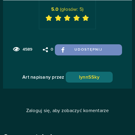
5.0
(głosów:
5
)
4589
0
UDOSTĘPNIJ
Art napisany przez
lynnSSky
Zaloguj się, aby zobaczyć komentarze