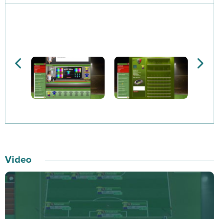
– totalnie od podstaw! To właśnie Twoja ekipa stanie
do rywalizacji z innymi graczami, z całego świata.
Twoim zadaniem będzie trenować zawodników, szukać
nowych talentów i transferować piłkarzy. Z czasem
możesz utworzyć z nich drużynę, która będzie
najlepsza w rozgrywkach ligowych. Oczywiście,
kluczowe będzie posiadanie odpowiedniego
selekcjonera, potrafiącego ustawić i motywować cały
skład piłkarski. Footballcup pozwala również wpływać
na finanse, a więc i popularność całego klubu. To
właśnie Ty będziesz musiał uporać się ze znalezieniem
Video
sponsora, zaopiekować się sklepikiem z pamiątkami
piłkarskimi, rozbudowywać swój stadion oraz
kontaktować się na bieżąco z mediami. Będziesz mógł
też zatrudniać pracowników, którzy pomagać Ci będą