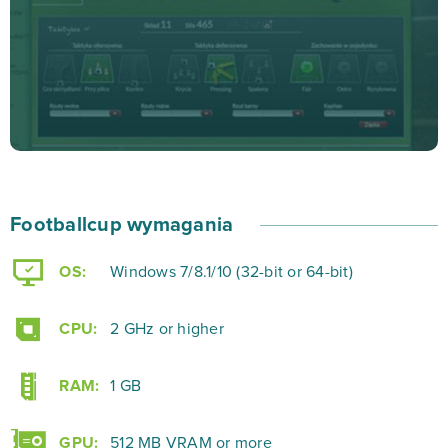
w różnych obowiązkach. Przed Tobą uczestnictwo w
rozgrywkach ligowych, spotkania na meczach
towarzyskich ze znajomymi i cykliczne turnieje z
nagrodami.
Od zawsze marzyłeś o tym, by prowadzić swój własny
klub piłkarski? Chcesz rozgrywać mecze ligowe i
Footballcup wymagania
poznać świetnie przemyślany system ligowy? Odpal
więc już dziś rozgrywkę Footballcup – tylko na
OS:
Windows 7/8.1/10 (32-bit or 64-bit)
bananki.pl! Udowodnij wszystkim, że to właśnie Ty
zasługujesz na tytuł najlepszego menadżera piłki
CPU:
2 GHz or higher
nożnej.
RAM:
1 GB
GPU:
512 MB VRAM or more