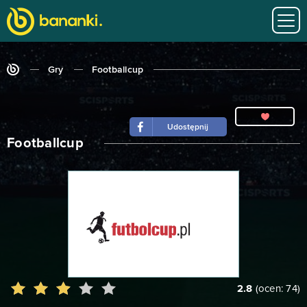
Gry
Footballcup
Udostępnij
Footballcup
2.8
(ocen:
74
)