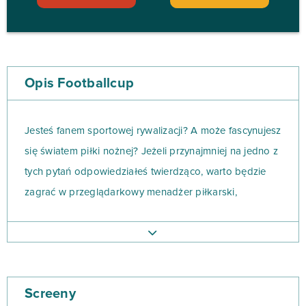
Opis Footballcup
Jesteś fanem sportowej rywalizacji? A może fascynujesz
się światem piłki nożnej? Jeżeli przynajmniej na jedno z
tych pytań odpowiedziałeś twierdząco, warto będzie
zagrać w przeglądarkowy menadżer piłkarski,
Footballcup.
W rozgrywce będziesz mieć okazję wcielenia się w rolę
trenera klubu piłkarskiego. Będziesz mógł
Screeny
zadecydować o tym, jak powstanie cała Twoja drużyna