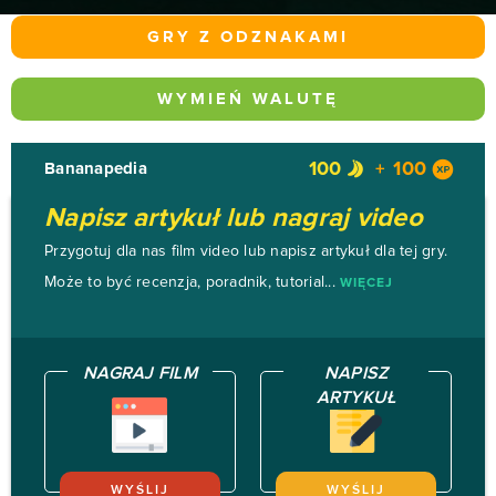
GRY Z ODZNAKAMI
WYMIEŃ WALUTĘ
100
100
Bananapedia
Napisz artykuł lub nagraj video
Przygotuj dla nas film video lub napisz artykuł dla tej gry.
Może to być recenzja, poradnik, tutorial...
WIĘCEJ
NAGRAJ FILM
NAPISZ
ARTYKUŁ
WYŚLIJ
WYŚLIJ