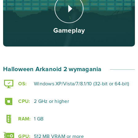
tła – tajemnicze groby, mroczne zamki, opuszczone
gospodarstwa czy… sabat czarownic! Wspaniała grafika
pozwoli na pełną radość z magicznego i tajemniczego
Gameplay
nastroju w klimacie Halloween.
Lubisz powiew grozy i dobrą zabawę? Już teraz zagraj
w tę wciągającą grę zręcznościową, zdobywaj kolejne
Halloween Arkanoid 2 wymagania
level, walcz z epickimi bossami i odkrywaj niesamowite
miejsca w Halloween Arkanoid 2!
OS:
Windows XP/Vista/7/8.1/10 (32-bit or 64-bit)
CPU:
2 GHz or higher
RAM:
1 GB
GPU:
512 MB VRAM or more