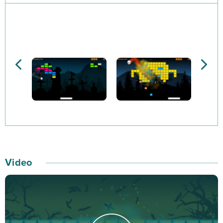
na specjalnej planszy, w której pojawiają się różne
bossy. Wszyscy posiadają specjalne umiejętności i
występują jako postaci, które najbardziej kojarzą się z
mrocznym świętem Halloween – będziesz musiał zatem
walczyć m.in. z nietoperzem, duchem, czarownicą czy
zombie.
Do usunięcia większych klocków należy odszukać
specjalne bonusy, ukryte na każdym poziomie. Od
każdego zniszczonego klocka dostaniesz z kolei
„dopalacze”, które pozwolą wyczyścić poziom do zera!
Video
Korzystaj z niesamowitych ulepszeń, jak wybuchające
piłki, lasery, piłki-giganty czy ochronne tarcze. W trakcie
gry będziesz też miał okazję odkrycia intrygujących
lokalizacji, z których każda zawiera aż 3 niesamowite