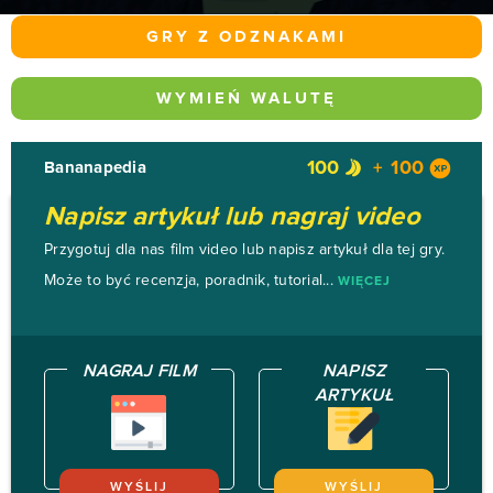
GRY Z ODZNAKAMI
WYMIEŃ WALUTĘ
100
100
Bananapedia
Napisz artykuł lub nagraj video
Przygotuj dla nas film video lub napisz artykuł dla tej gry.
Może to być recenzja, poradnik, tutorial...
WIĘCEJ
NAGRAJ FILM
NAPISZ
ARTYKUŁ
WYŚLIJ
WYŚLIJ