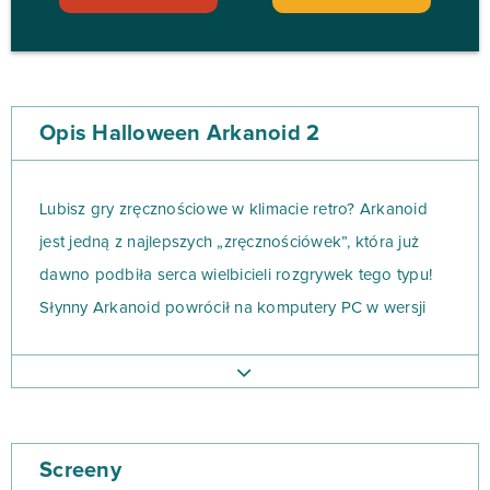
Opis Halloween Arkanoid 2
Lubisz gry zręcznościowe w klimacie retro? Arkanoid
jest jedną z najlepszych „zręcznościówek”, która już
dawno podbiła serca wielbicieli rozgrywek tego typu!
Słynny Arkanoid powrócił na komputery PC w wersji
halloweenowej, która z całą pewnością przypadnie do
gustu wszystkim fanom klimatów grozy. Gra pozwala na
naprawdę długie godziny emocjonującej zabawy w
trakcie 150 unikalnych poziomów i za pośrednictwem
Screeny
wielu epickich funkcji. Każde 15 poziomów kończy się