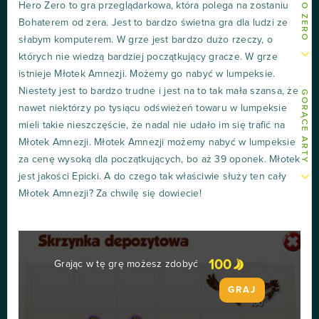
Hero Zero to gra przeglądarkowa, która polega na zostaniu
Bohaterem od zera. Jest to bardzo świetna gra dla ludzi ze
słabym komputerem. W grze jest bardzo dużo rzeczy, o
których nie wiedzą bardziej początkujący gracze. W grze
istnieje Młotek Amnezji. Możemy go nabyć w lumpeksie.
Niestety jest to bardzo trudne i jest na to tak mała szansa, że
GORĄCE ARTY
nawet niektórzy po tysiącu odświeżeń towaru w lumpeksie
mieli takie nieszczęście, że nadal nie udało im się trafić na
Młotek Amnezji. Młotek Amnezji możemy nabyć w lumpeksie
za cenę wysoką dla początkujących, bo aż 39 oponek. Młotek
jest jakości Epicki. A do czego tak właściwie służy ten cały
Młotek Amnezji? Za chwilę się dowiecie!
100
Grając w tę grę możesz zdobyć
GRAJ