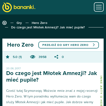
Gry
Hero Zero
Do czego jest Młotek Amnezji? Jak mieć pupile?
Hero Zero
PRZEJDŹ DO GRY
HERO ZERO
5.0
1
3958
0
20.06.2017
Do czego jest Młotek Amnezji? Jak
INNE ARTY O HERO ZERO
mieć pupile?
Cześć tutaj Szymoneqq. Możecie mnie znać z mojej recenzji
Hero Zero. W tym poradniku wytłumaczę wam do czego
służy Młotek Amnezji i jak mieć pupile. Jak dobrze wiemy