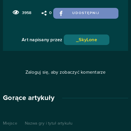
3958
0
UDOSTĘPNIJ
Art napisany przez
_SkyLone
Zaloguj się, aby zobaczyć komentarze
Gorące artykuły
Miejsce
Nazwa gry i tytuł artykułu