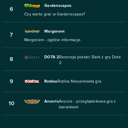
Gardenscapes
6
Czy warto grać w Gardenscapes?
Margonem
7
Margonem - ogólne informacje.
DOTA 2
Recenzja postaci Slark z gry Dota
8
2
9
Roblox
Roblox Niesamowita gra
Anocris
Anocris - przeglądarkowa gra z
10
banankami