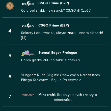
CSGO Prime (B2P)
Co dropi z jakich skrzynek? CS:GO (II Część)
CSGO Prime (B2P)
4
Sekrety i ciekawostki, ukryte znaki i inne w skinach!
[1#]
Eternal Edge+ Prologue
5
Dobra gierka RPG na zabicie czasu :)
"Kingdom Rush Origins: Opowieść o Narodzinach
6
Elfiego Królestwa i Boju o Przetrwanie
Minecraft
Kilka przydatnych rzeczy o
7
minecrafcie!