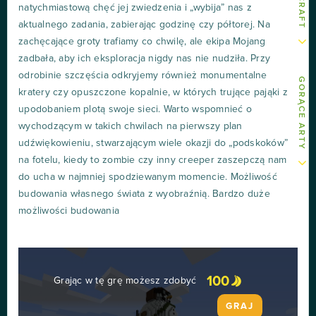
natychmiastową chęć jej zwiedzenia i „wybija” nas z
aktualnego zadania, zabierając godzinę czy półtorej. Na
zachęcające groty trafiamy co chwilę, ale ekipa Mojang
zadbała, aby ich eksploracja nigdy nas nie nudziła. Przy
odrobinie szczęścia odkryjemy również monumentalne
GORĄCE ARTY
kratery czy opuszczone kopalnie, w których trujące pająki z
upodobaniem plotą swoje sieci. Warto wspomnieć o
wychodzącym w takich chwilach na pierwszy plan
udźwiękowieniu, stwarzającym wiele okazji do „podskoków”
na fotelu, kiedy to zombie czy inny creeper zaszepczą nam
do ucha w najmniej spodziewanym momencie. Możliwość
budowania własnego świata z wyobraźnią. Bardzo duże
możliwości budowania
100
Grając w tę grę możesz zdobyć
GRAJ