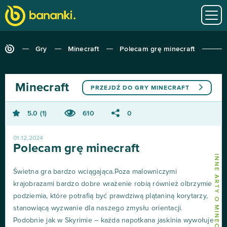
Gry
Minecraft
Polecam grę minecraft
Minecraft
PRZEJDŹ DO GRY
MINECRAFT
5.0
1
610
0
01.12.2024
Polecam grę minecraft
INNE ARTY O MINECRAFT
Świetna gra bardzo wciągająca.Poza malowniczymi
krajobrazami bardzo dobre wrażenie robią również olbrzymie
podziemia, które potrafią być prawdziwą plątaniną korytarzy,
stanowiącą wyzwanie dla naszego zmysłu orientacji.
Podobnie jak w Skyrimie – każda napotkana jaskinia wywołuje