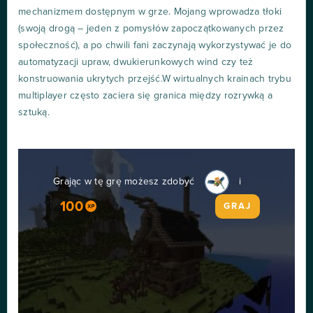
mechanizmem dostępnym w grze. Mojang wprowadza tłoki
(swoją drogą – jeden z pomysłów zapoczątkowanych przez
społeczność), a po chwili fani zaczynają wykorzystywać je do
automatyzacji upraw, dwukierunkowych wind czy też
konstruowania ukrytych przejść.W wirtualnych krainach trybu
multiplayer często zaciera się granica między rozrywką a
sztuką.
Grając w tę grę możesz zdobyć
i
100
GRAJ