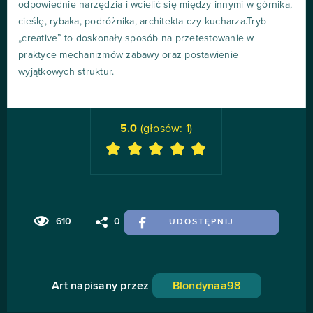
odpowiednie narzędzia i wcielić się między innymi w górnika,
cieślę, rybaka, podróżnika, architekta czy kucharza.Tryb
„creative” to doskonały sposób na przetestowanie w
praktyce mechanizmów zabawy oraz postawienie
wyjątkowych struktur.
5.0
(głosów:
1
)
610
0
UDOSTĘPNIJ
Art napisany przez
Blondynaa98