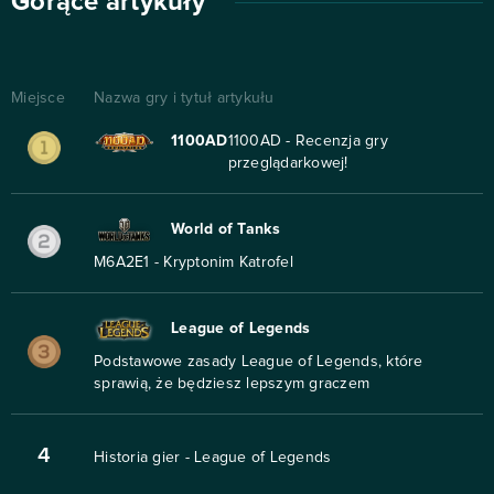
Gorące artykuły
Miejsce
Nazwa gry i tytuł artykułu
1100AD
1100AD - Recenzja gry
przeglądarkowej!
World of Tanks
M6A2E1 - Kryptonim Katrofel
League of Legends
Podstawowe zasady League of Legends, które
sprawią, że będziesz lepszym graczem
4
Historia gier - League of Legends