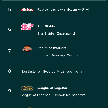
5
Roblox
Rozgrywka niczym w GTA!
Star Stable
6
Star Stable - Zaczynamy!
Realm of Warriors
7
Bohater Dalekiego Wschodu
8
Hearthstone - Rycerze Mroźnego Tronu
League of Legends
9
League of Legends - Umówienie podstaw