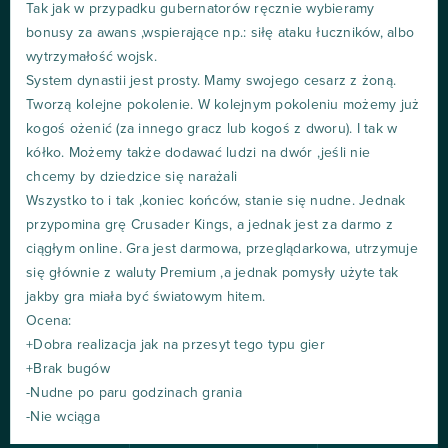
Tak jak w przypadku gubernatorów ręcznie wybieramy
bonusy za awans ,wspierające np.: siłę ataku łuczników, albo
wytrzymałość wojsk.
System dynastii jest prosty. Mamy swojego cesarz z żoną.
Tworzą kolejne pokolenie. W kolejnym pokoleniu możemy już
kogoś ożenić (za innego gracz lub kogoś z dworu). I tak w
kółko. Możemy także dodawać ludzi na dwór ,jeśli nie
chcemy by dziedzice się narażali
Wszystko to i tak ,koniec końców, stanie się nudne. Jednak
przypomina grę Crusader Kings, a jednak jest za darmo z
ciągłym online. Gra jest darmowa, przeglądarkowa, utrzymuje
się głównie z waluty Premium ,a jednak pomysły użyte tak
jakby gra miała być światowym hitem.
Ocena:
+Dobra realizacja jak na przesyt tego typu gier
+Brak bugów
-Nudne po paru godzinach grania
-Nie wciąga