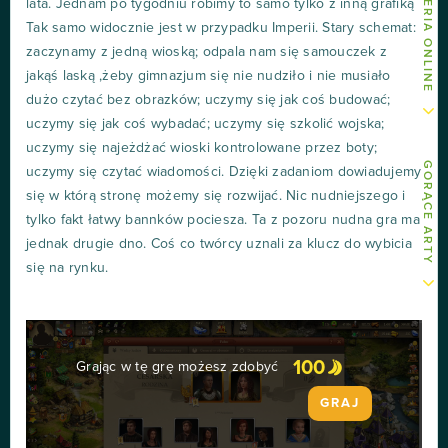
lata. Jednam po tygodniu robimy to samo tylko z inną grafiką
Tak samo widocznie jest w przypadku Imperii. Stary schemat:
zaczynamy z jedną wioską; odpala nam się samouczek z
jakąś laską ,żeby gimnazjum się nie nudziło i nie musiało
dużo czytać bez obrazków; uczymy się jak coś budować;
uczymy się jak coś wybadać; uczymy się szkolić wojska;
uczymy się najeżdżać wioski kontrolowane przez boty;
GORĄCE ARTY
uczymy się czytać wiadomości. Dzięki zadaniom dowiadujemy
się w którą stronę możemy się rozwijać. Nic nudniejszego i
tylko fakt łatwy bannków pociesza. Ta z pozoru nudna gra ma
jednak drugie dno. Coś co twórcy uznali za klucz do wybicia
się na rynku.
100
Grając w tę grę możesz zdobyć
GRAJ