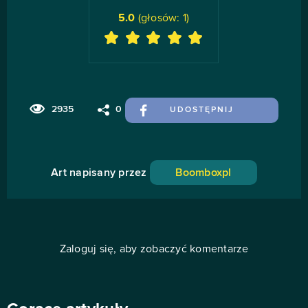
5.0
(głosów:
1
)
2935
0
UDOSTĘPNIJ
Art napisany przez
Boomboxpl
Zaloguj się, aby zobaczyć komentarze