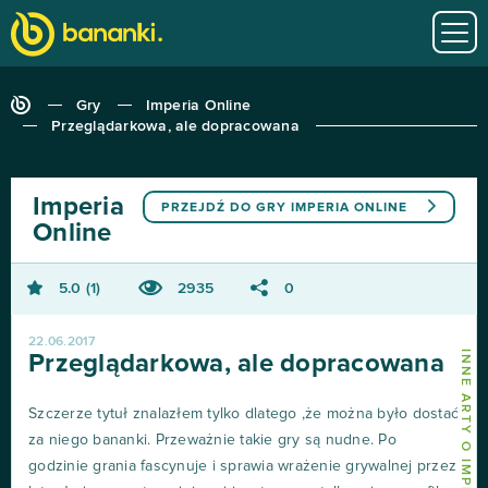
Gry
Imperia Online
Przeglądarkowa, ale dopracowana
Imperia
PRZEJDŹ DO GRY
IMPERIA ONLINE
Online
5.0
1
2935
0
22.06.2017
INNE ARTY O IMPERIA ONLINE
Przeglądarkowa, ale dopracowana
Szczerze tytuł znalazłem tylko dlatego ,że można było dostać
za niego bananki. Przeważnie takie gry są nudne. Po
godzinie grania fascynuje i sprawia wrażenie grywalnej przez