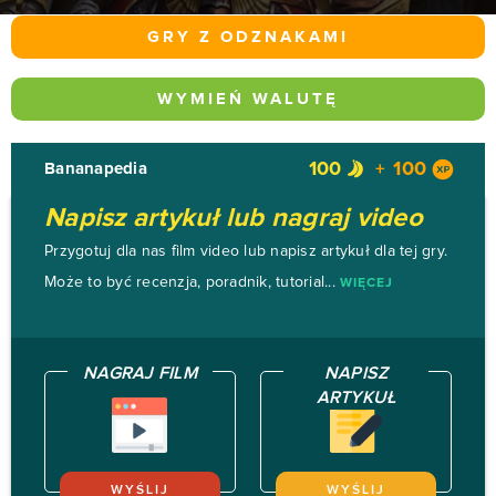
GRY Z ODZNAKAMI
WYMIEŃ WALUTĘ
100
100
Bananapedia
Napisz artykuł lub nagraj video
Przygotuj dla nas film video lub napisz artykuł dla tej gry.
Może to być recenzja, poradnik, tutorial...
WIĘCEJ
NAGRAJ FILM
NAPISZ
ARTYKUŁ
WYŚLIJ
WYŚLIJ