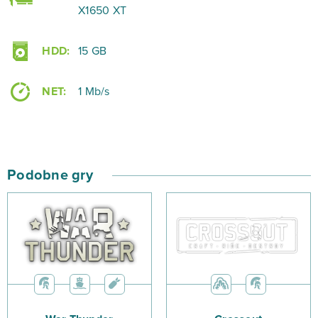
X1650 XT
HDD:
15 GB
NET:
1 Mb/s
Podobne gry