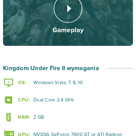
możesz kierować z perspektywy pierwszej bądź trzeciej
osoby. Podczas rozgrywki możesz również czatować z
innymi graczami, zawierać sojusze i tworzyć gildie z
Gameplay
przyjaciółmi. Po ukończeniu kampanii otrzymasz pewne
dodatkowe elementy, które możesz następnie
wykorzystać w trakcie starć z żywymi graczami.
Kingdom Under Fire II wymagania
Zagarniaj więc terytoria pozostałych, zapanuj nad
całym kontynentem i… odnieś zwycięstwo!
OS:
Windows Vista, 7, 8, 10
CPU:
Dual Core 2.4 GHz
RAM:
2 GB
GPU:
NVIDIA GeForce 7600 GT or ATI Radeon