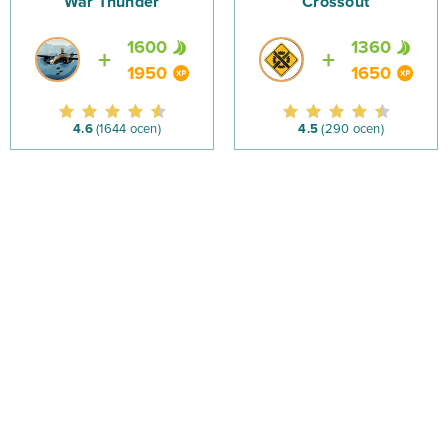
War Thunder
Crossout
1600
1360
1950
1650
4.6
(1644 ocen)
4.5
(290 ocen)