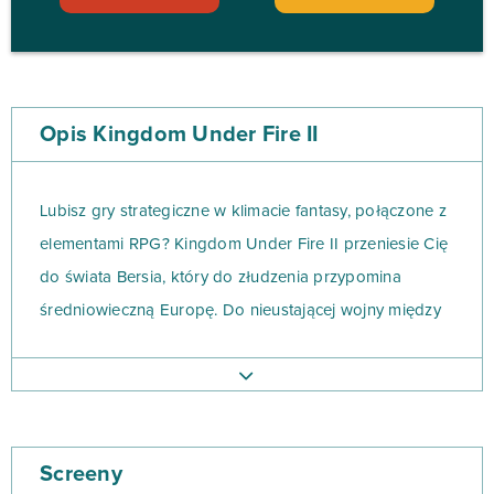
Opis Kingdom Under Fire II
Lubisz gry strategiczne w klimacie fantasy, połączone z
elementami RPG? Kingdom Under Fire II przeniesie Cię
do świata Bersia, który do złudzenia przypomina
średniowieczną Europę. Do nieustającej wojny między
Human Alliance (elfy i ludzie), a Dark Legionem
(orkowie i ogry) dołączyła się… trzecia frakcja.
Pochodzi ona z wymiaru Encablossa, którego szeregi
zasilają mutanty i rozmaite potwory. Pojawiają się także
Screeny
kolejni bohaterowie wraz ze spersonalizowanym