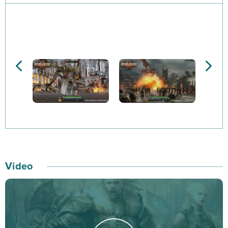
wyglądem oraz specyficznymi umiejętnościami.
W trakcie zabawy zwiedzisz ogromny kontynent i
nieznane Ci na pewno dotąd lądy. Na początku
będziesz musiał jednak opowiedzieć się po jednej ze
stron, a następnie zrobić wszystko co w Twojej mocy,
aby zdominować pozostałe nacje. Stwórz potężną
armię i… poprowadź ją do boju! Czekają Cię naprawdę
emocjonujące chwile, ponieważ na polu bitwy spotykają
się często wielotysięczne armie! Szczególnie
widowiskowe oblężenia zamków i fortec pochłoną Cię
Video
bez reszty – ich twórcy wzorowali się bowiem na
scenach filmowych z m.in. Władcy Pierścieni czy
Królestwa Niebieskiego! Twój bohater będzie
jednocześnie dowódcą wojska, którego działaniami