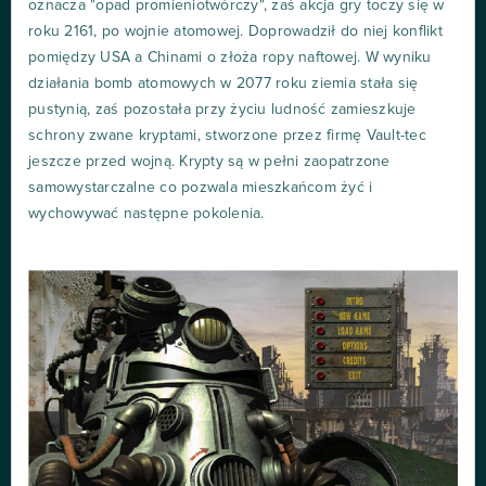
oznacza "opad promieniotwórczy", zaś akcja gry toczy się w
roku 2161, po wojnie atomowej. Doprowadził do niej konflikt
pomiędzy USA a Chinami o złoża ropy naftowej. W wyniku
działania bomb atomowych w 2077 roku ziemia stała się
pustynią, zaś pozostała przy życiu ludność zamieszkuje
schrony zwane kryptami, stworzone przez firmę Vault-tec
jeszcze przed wojną. Krypty są w pełni zaopatrzone
samowystarczalne co pozwala mieszkańcom żyć i
wychowywać następne pokolenia.