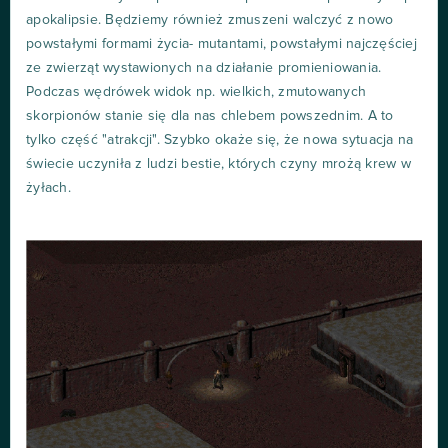
apokalipsie. Będziemy również zmuszeni walczyć z nowo
powstałymi formami życia- mutantami, powstałymi najczęściej
ze zwierząt wystawionych na działanie promieniowania.
Podczas wędrówek widok np. wielkich, zmutowanych
skorpionów stanie się dla nas chlebem powszednim. A to
tylko część "atrakcji". Szybko okaże się, że nowa sytuacja na
świecie uczyniła z ludzi bestie, których czyny mrożą krew w
żyłach.