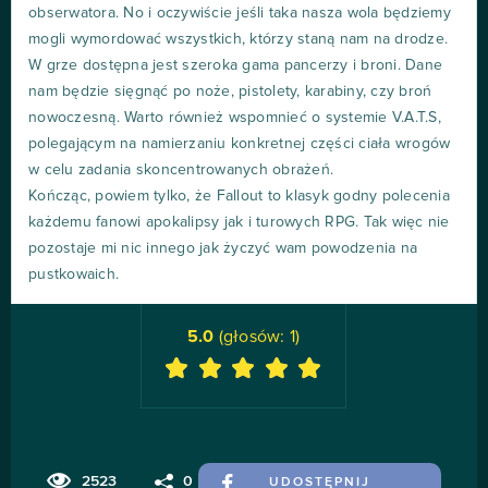
obserwatora. No i oczywiście jeśli taka nasza wola będziemy
mogli wymordować wszystkich, którzy staną nam na drodze.
W grze dostępna jest szeroka gama pancerzy i broni. Dane
nam będzie sięgnąć po noże, pistolety, karabiny, czy broń
nowoczesną. Warto również wspomnieć o systemie V.A.T.S,
polegającym na namierzaniu konkretnej części ciała wrogów
w celu zadania skoncentrowanych obrażeń.
Kończąc, powiem tylko, że Fallout to klasyk godny polecenia
każdemu fanowi apokalipsy jak i turowych RPG. Tak więc nie
pozostaje mi nic innego jak życzyć wam powodzenia na
pustkowaich.
5.0
(głosów:
1
)
2523
0
UDOSTĘPNIJ