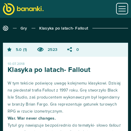
Gry
Klasyka po latach- Fallout
5.0
1
2523
0
10.07.2018
Klasyka po latach- Fallout
W tym tekście poświęcę uwagę kolejnemu klasykowi. Dzisiaj
na piedestał trafia Fallout z 1997 roku. Grę stworzyło Black
Isle Studio, zaś producentem wykonawczym był legendarny
w branży Brian Fargo. Gra reprezentuje gatunek turowych
RPG w rzucie izometrycznym.
War. War never changes.
Tytuł gry nawiązuje bezpośrednio do tematyki- słowo
fallout