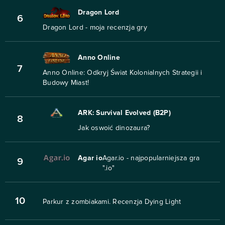
Dragon Lord
6
Dragon Lord - moja recenzja gry
Anno Online
7
Anno Online: Odkryj Świat Kolonialnych Strategii i
Budowy Miast!
ARK: Survival Evolved (B2P)
8
Jak oswoić dinozaura?
Agar io
Agar.io - najpopularniejsza gra
9
".io"
10
Parkur z zombiakami. Recenzja Dying Light