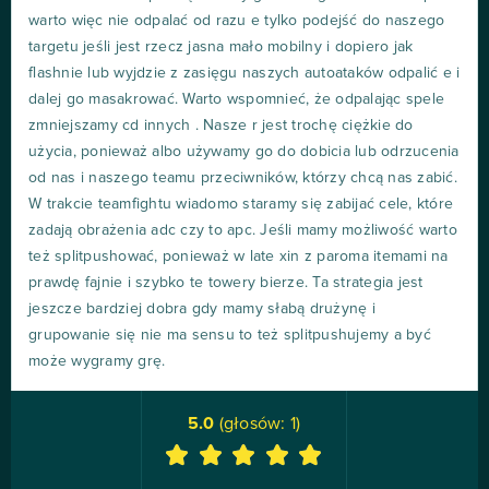
warto więc nie odpalać od razu e tylko podejść do naszego
targetu jeśli jest rzecz jasna mało mobilny i dopiero jak
flashnie lub wyjdzie z zasięgu naszych autoataków odpalić e i
dalej go masakrować. Warto wspomnieć, że odpalając spele
zmniejszamy cd innych . Nasze r jest trochę ciężkie do
użycia, ponieważ albo używamy go do dobicia lub odrzucenia
od nas i naszego teamu przeciwników, którzy chcą nas zabić.
W trakcie teamfightu wiadomo staramy się zabijać cele, które
zadają obrażenia adc czy to apc. Jeśli mamy możliwość warto
też splitpushować, ponieważ w late xin z paroma itemami na
prawdę fajnie i szybko te towery bierze. Ta strategia jest
jeszcze bardziej dobra gdy mamy słabą drużynę i
grupowanie się nie ma sensu to też splitpushujemy a być
może wygramy grę.
5.0
(głosów:
1
)