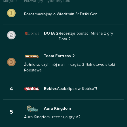
Miejsce
Nazwa gry i tytuł artykułu
Porozmawiajmy o Wiedźmin 3: Dziki Gon
DOTA 2
Recenzja postaci Mirana z gry
Dota 2
Team Fortress 2
Żołnierz, czyli mój main - część 3 Rakietowe skoki -
Podstawa
4
Roblox
Apokalipsa w Roblox?!
Aura Kingdom
5
Aura Kingdom- recenzja gry #2