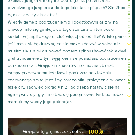
INNE ARTY O LEAGUE OF LEGENDS
Szukasz junglera, który ma dobre ganki, potrafi zabić
przeciwnego junglera a do tego jako taki splitpush? Xin Zhao
będzie idealny dla ciebie!
W early game z podrzuceniem q i dodatkowym as z w na
prawdę miło się gankuje do tego szarża z e i ten boski
sustain w jungli czego chcieć więcej od leśnika? W late game
jeśli masz słabą drużynę co się może zdarzyć w soloq nie
musisz się z nimi grupować możesz splitpushować tak jakbyś
grał tryndamere z tym wyjątkiem, że posiadasz podrzucenie i
GORĄCE ARTY
odrzucenie z r. Grając xin zhao również można zbierać
campy przeciwnemu leśnikowi, ponieważ po złożeniu
czerwonego smite jesteśmy bardzo silni praktycznie w każdej
fazie gry. Tak więc biorąc Xin ZHao trzeba nastawić się na
agresywny styl gry i nie bać się podejmować 1vs1, ponieważ
marnujemy wtedy jego potencjał.
100
Grając w tę grę możesz zdobyć