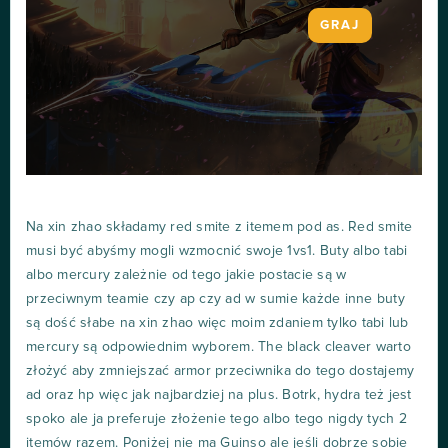
GRAJ
Na xin zhao składamy red smite z itemem pod as. Red smite
musi być abyśmy mogli wzmocnić swoje 1vs1. Buty albo tabi
albo mercury zależnie od tego jakie postacie są w
przeciwnym teamie czy ap czy ad w sumie każde inne buty
są dość słabe na xin zhao więc moim zdaniem tylko tabi lub
mercury są odpowiednim wyborem. The black cleaver warto
złożyć aby zmniejszać armor przeciwnika do tego dostajemy
ad oraz hp więc jak najbardziej na plus. Botrk, hydra też jest
spoko ale ja preferuje złożenie tego albo tego nigdy tych 2
itemów razem. Poniżej nie ma Guinso ale jeśli dobrze sobie