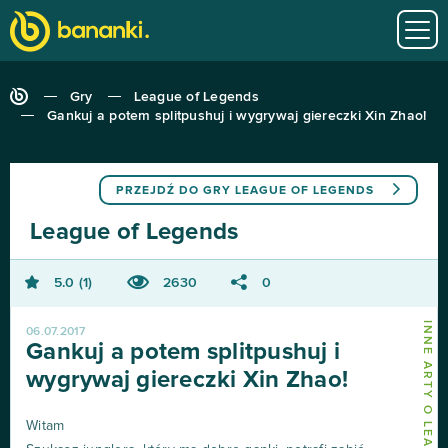
Gry
League of Legends
Gankuj a potem splitpushuj i wygrywaj giereczki Xin Zhao!
PRZEJDŹ DO GRY
LEAGUE OF LEGENDS
League of Legends
5.0
1
2630
0
06.07.2017
Gankuj a potem splitpushuj i
wygrywaj giereczki Xin Zhao!
Witam