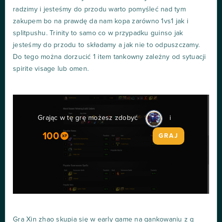
radzimy i jesteśmy do przodu warto pomyśleć nad tym
zakupem bo na prawdę da nam kopa zarówno 1vs1 jak i
splitpushu. Trinity to samo co w przypadku guinso jak
jesteśmy do przodu to składamy a jak nie to odpuszczamy.
Do tego można dorzucić 1 item tankowny zależny od sytuacji
spirite visage lub omen.
Grając w tę grę możesz zdobyć
i
100
GRAJ
Gra Xin zhao skupia się w early game na gankowaniu z q