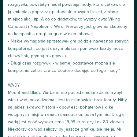
rozgrywki, powstały i nadal powstają mody, które całkowicie
ją zmieniają poprzez np. dodanie nowych frakcji, zmianę
miejsca akcji itp. A co do dodatków, to wyszły dwa: Viking
Conquest i Napoleonic Wars. Pierwszy jest głównie skupiony
na kampanii a drugi na grze wieloosobowej.
- Niskie wymagania sprzętowe- gra pójdzie nawet nas starych
komputerach, co jest dużym plusem ponieważ każdy może
cieszyć się płynną rozgrywką.
- Długi czas rozgrywki - w samej podstawce można się
kompletnie zatracić, a co dopiero dodając do tego mody?
WADY
Mount and Blade Warband nie posiada moim zdaniem zbyt
wielu wad, poza dwoma. Jest to mianowicie brak fabuły. Niby
są jakieś skrawki historii - opowieści bohaterów i kilka
wstępnych misji w ramach samouczka, poza tym nic. Drugą
wadą jest dość wysoka cena 19,99 euro czyli ok 80 złotych.
Niektórzy do wad zaliczyliby jeszcze grafikę, ale nie ja. Mi
osobiście grafika nie przeszkadza a wręcz uważam, że