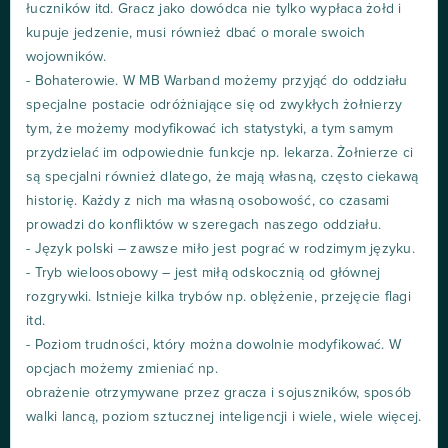
łuczników itd. Gracz jako dowódca nie tylko wypłaca żołd i
kupuje jedzenie, musi również dbać o morale swoich
wojowników.
- Bohaterowie. W MB Warband możemy przyjąć do oddziału
specjalne postacie odróżniające się od zwykłych żołnierzy
tym, że możemy modyfikować ich statystyki, a tym samym
przydzielać im odpowiednie funkcje np. lekarza. Żołnierze ci
są specjalni również dlatego, że mają własną, często ciekawą
historię. Każdy z nich ma własną osobowość, co czasami
prowadzi do konfliktów w szeregach naszego oddziału.
- Język polski – zawsze miło jest pograć w rodzimym języku.
- Tryb wieloosobowy – jest miłą odskocznią od głównej
rozgrywki. Istnieje kilka trybów np. oblężenie, przejęcie flagi
itd.
- Poziom trudności, który można dowolnie modyfikować. W
opcjach możemy zmieniać np.
obrażenie otrzymywane przez gracza i sojuszników, sposób
walki lancą, poziom sztucznej inteligencji i wiele, wiele więcej.