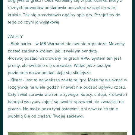
odgrywa tu gracz? Otóż wcielamy się w podróżnika, który z
różnych powodów postanawia poszukać szczęścia w tej
krainie. Tak się przedstawia ogólny opis gry. Przejdźmy do
tego co czyni ją wyjątkową.
ZALETY
- Brak barier - w MB Warband nic nas nie ogranicza. Możemy
zostać zarówno królem, jak i zwykłym bandytą.
-Rozwój postaci wzorowany na grach RPG. System ten jest
prosty, ale świetnie się sprawdza. Widać jak z każdym
poziomem nasza postać staje się silniejsza.
- Klimat - jest to największa zaleta tej gry. Możemy wsiąknąć w
rozgrywkę na wiele godzin i nawet nie odczuć upływu czasu.
Cały świat sprawia wrażenie żywego. Kupcy, chłopi, królowie i
bandyci wszyscy zajęci są swoimi sprawami nie zważając na
gracza. No może poza tymi ostatnimi, oni zawsze chętnie
uwolnią Cię od ciężaru Twojej sakiewki.