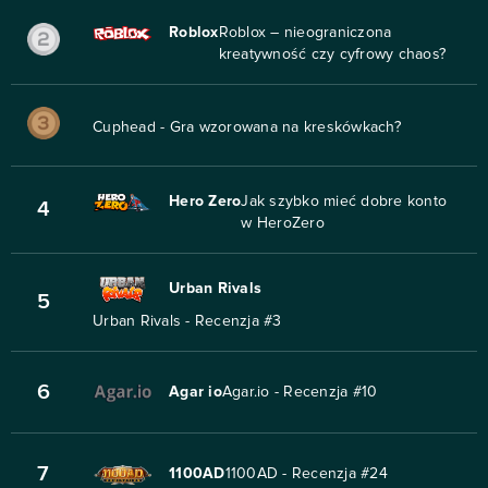
Roblox
Roblox – nieograniczona
kreatywność czy cyfrowy chaos?
Cuphead - Gra wzorowana na kreskówkach?
Hero Zero
Jak szybko mieć dobre konto
4
w HeroZero
Urban Rivals
5
Urban Rivals - Recenzja #3
6
Agar io
Agar.io - Recenzja #10
7
1100AD
1100AD - Recenzja #24