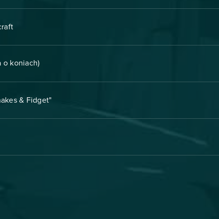
raft
a o koniach)
hakes & Fidget"