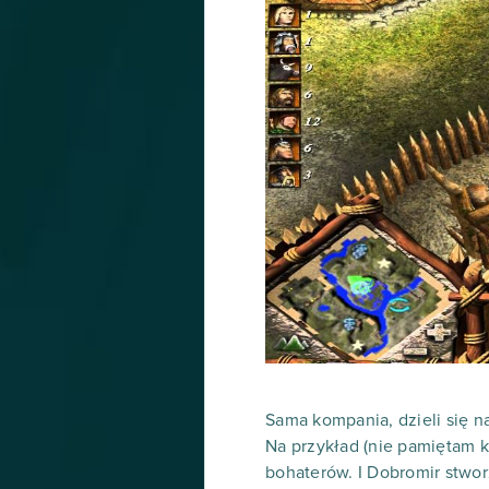
Sama kompania, dzieli się na
Na przykład (nie pamiętam k
bohaterów. I Dobromir stworz