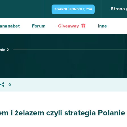
Strona
ZGARNIJ KONSOLĘ PS4
ananabet
Forum
Giveaway
Inne
nie 2
0
m i żelazem czyli strategia Polanie