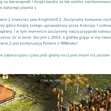
taj na bananapedii i dzięki bardzo za tak wielkie zainteresowan
 dalszego pisania ;)
anie 2 znana też jako Knightshitf 2. Zaczynamy kompanie rozd
imy gdzie Książę zostaje uprowadzony przez Kościeja. I urat
kapłana. I w tym momencie zaczynamy naszą przygodę-samouc
i możesz iść w świat. Gra jest z 2003, a grafika grając w nią nawe
Polanie 2 jest kontynuacją Polanie z 1996roku!
e zabiera sporo czasu jeśli gramy na czymś innym niż poziom