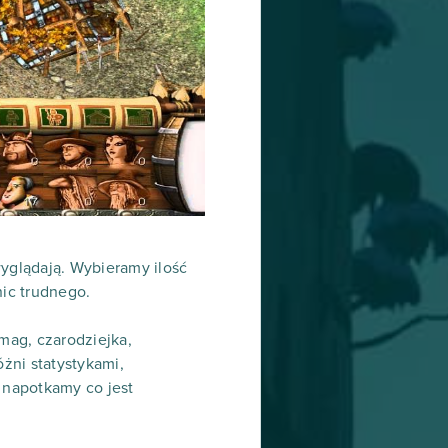
wyglądają. Wybieramy ilość
nic trudnego.
mag, czarodziejka,
óżni statystykami,
 napotkamy co jest