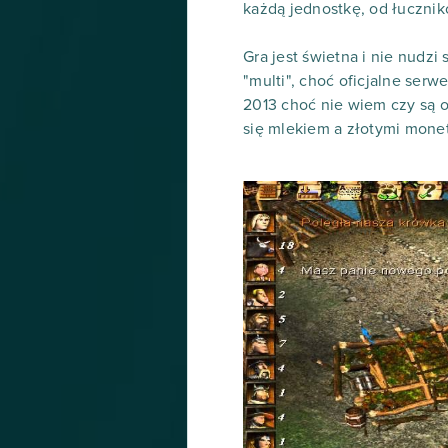
każdą jednostkę, od łucznik
Gra jest świetna i nie nudzi
"multi", choć oficjalne serw
2013 choć nie wiem czy są of
się mlekiem a złotymi monet