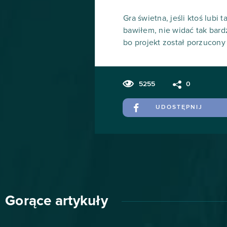
Gra świetna, jeśli ktoś lubi 
bawiłem, nie widać tak bard
bo projekt został porzucony 
5255
0
UDOSTĘPNIJ
Gorące artykuły