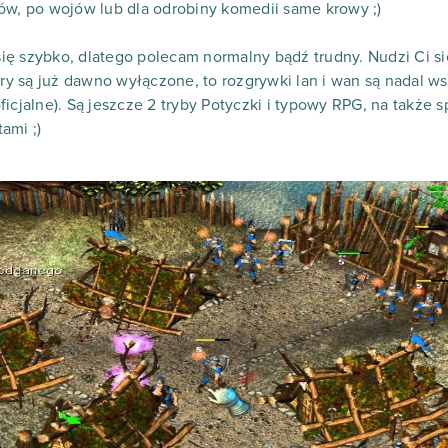
ów, po wojów lub dla odrobiny komedii same krowy ;)
 się szybko, dlatego polecam normalny bądź trudny. Nudzi Ci si
ery są już dawno wyłączone, to rozgrywki lan i wan są nadal ws
icjalne). Są jeszcze 2 tryby Potyczki i typowy RPG, na także sp
ami ;)