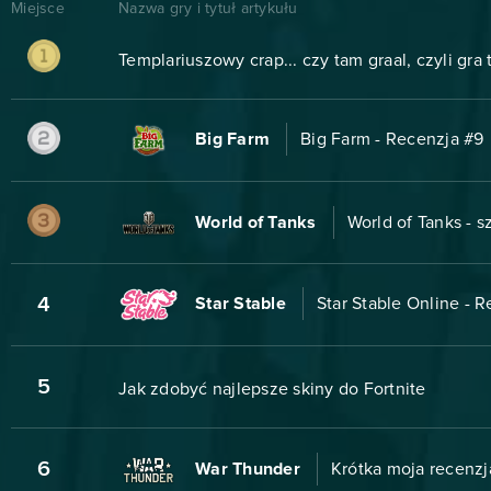
Miejsce
Nazwa gry i tytuł artykułu
Templariuszowy crap... czy tam graal, czyli gra
Big Farm
Big Farm - Recenzja #9
World of Tanks
World of Tanks - 
4
Star Stable
Star Stable Online - 
5
Jak zdobyć najlepsze skiny do Fortnite
6
War Thunder
Krótka moja recenzj