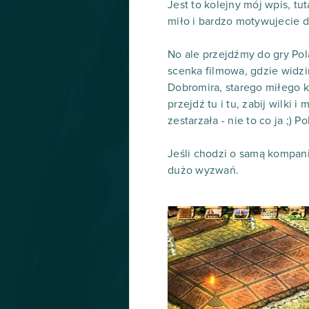
Jest to kolejny mój wpis, tu
miło i bardzo motywujecie do
No ale przejdźmy do gry Pol
scenka filmowa, gdzie widz
Dobromira, starego miłego 
przejdź tu i tu, zabij wilki 
zestarzała - nie to co ja ;) 
Jeśli chodzi o samą kompani
dużo wyzwań.