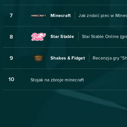
7
Minecraft
Jak zrobić piec w Minec
8
Star Stable
Star Stable Online (gr
9
Shakes & Fidget
Recenzja gry "S
10
Stojak na zbroje minecraft