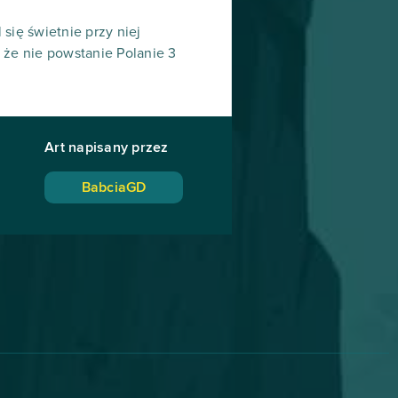
l się świetnie przy niej
 że nie powstanie Polanie 3
Art napisany przez
BabciaGD