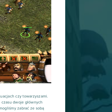
ytuacjach czy towarzyszami.
go czasu dwoje głównych
e mogliśmy zabrać ze sobą