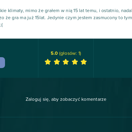
takie klimaty, mimo że grałem w nią 15 lat temu, i ostatnio, nada
zo że gra ma już 15lat. Jedynie czym jestem zasmucony to tym
;(
5.0
(głosów:
1
)
Zaloguj się, aby zobaczyć komentarze