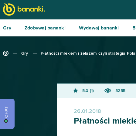
Gry
Zdobywaj bananki
Wydawaj bananki
B
Gry
Płatności mlekiem i żelazem czyli strategia Pola
5.0
1
5255
CHAT
26.01.2018
Płatności mlekie