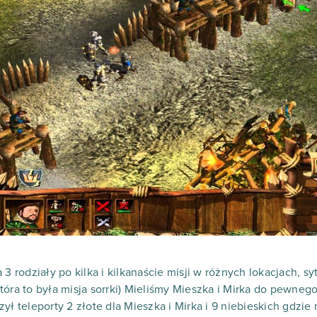
 3 rodziały po kilka i kilkanaście misji w różnych lokacjach, s
tóra to była misja sorrki) Mieliśmy Mieszka i Mirka do pewne
ył teleporty 2 złote dla Mieszka i Mirka i 9 niebieskich gdzi