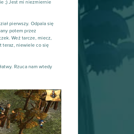
ie ;) Jest mi niezmiernie
ział pierwszy. Odpala się
owany potem przez
zek. Weź tarcze, miecz,
t teraz, niewiele co się
 łatwy. Rzuca nam wtedy