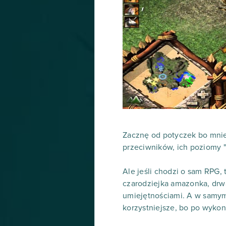
Zacznę od potyczek bo mniej
przeciwników, ich poziomy "
Ale jeśli chodzi o sam RPG,
czarodziejka amazonka, drwal
umiejętnościami. A w samym
korzystniejsze, bo po wykona