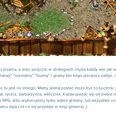
 pisania, a więc potyczki w strategiach chyba każdy wie jak 
łatwy" "normalny" "trudny" i gramy kto kogo pierwszy zabije, 
 to tu jest co innego, Mamy jedną postać może być to Łucznik, 
, rycerz, barbarzyńca, włócznik. Każda postać się od siebie r
 RPG, albo wykonujemy tylko wątek główny, lub wszystkie co
niu dają coś co się przydaje w misji głównej ;)