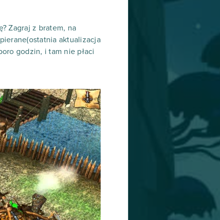
ę? Zagraj z bratem, na
pierane(ostatnia aktualizacja
oro godzin, i tam nie płaci