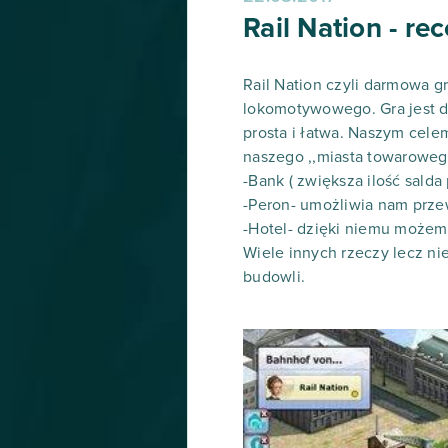
Rail Nation - re
Rail Nation czyli darmowa 
lokomotywowego. Gra jest d
prosta i łatwa. Naszym cel
naszego ,,miasta towaroweg
-Bank ( zwiększa ilość sal
-Peron- umożliwia nam przew
-Hotel- dzięki niemu możemy
Wiele innych rzeczy lecz ni
budowli.