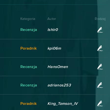
Kategoria
Autor
Rodzaj
Recenzja
Ishir0
Poradnik
kpi06m
Recenzja
HansOmen
Recenzja
adrianos253
Poradnik
King_Tomson_IV