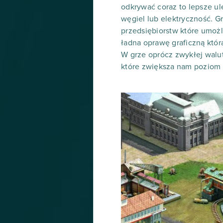
odkrywać coraz to lepsze u
węgiel lub elektryczność. G
przedsiębiorstw które umożl
ładna oprawę graficzną któ
W grze oprócz zwykłej walu
które zwiększa nam poziom 