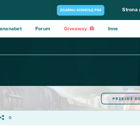
Strona
ZGARNIJ KONSOLĘ PS4
ananabet
Forum
Giveaway
Inne
PRZEJDŹ D
0