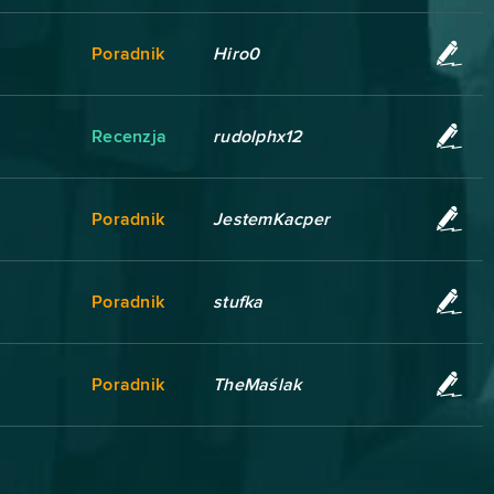
Poradnik
Hiro0
Recenzja
rudolphx12
Poradnik
JestemKacper
Poradnik
stufka
Poradnik
TheMaślak