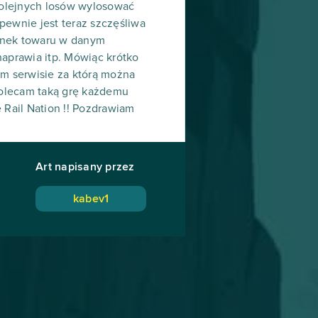
 kolejnych losów wylosować
pewnie jest teraz szczęśliwa
dunek towaru w danym
naprawia itp. Mówiąc krótko
ym serwisie za którą można
 polecam taką grę każdemu
 Rail Nation !! Pozdrawiam
Art napisany przez
kabev1