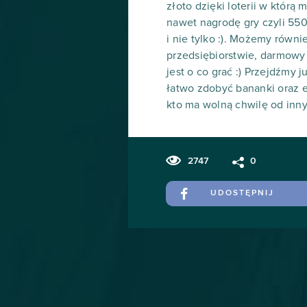
złoto dzięki loterii w któr
nawet nagrodę gry czyli 550
i nie tylko :). Możemy rów
przedsiębiorstwie, darmowy 
jest o co grać :) Przejdźmy
łatwo zdobyć bananki oraz e
kto ma wolną chwilę od inny
2747
0
UDOSTĘPNIJ