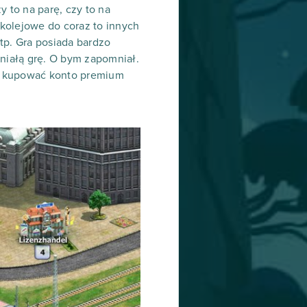
 to na parę, czy to na
kolejowe do coraz to innych
tp. Gra posiada bardzo
niałą grę. O bym zapomniał.
my kupować konto premium