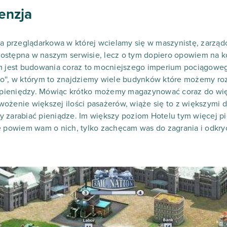
cenzja
gra przeglądarkowa w której wcielamy się w maszynistę, zarz
ostępna w naszym serwisie, lecz o tym dopiero opowiem na k
em jest budowania coraz to mocniejszego imperium pociągow
o'', w którym to znajdziemy wiele budynków które możemy r
da pieniędzy. Mówiąc krótko możemy magazynować coraz do wię
ożenie większej ilości pasażerów, wiąże się to z większymi 
 zarabiać pieniądze. Im większy poziom Hotelu tym więcej pi
e powiem wam o nich, tylko zachęcam was do zagrania i odkry