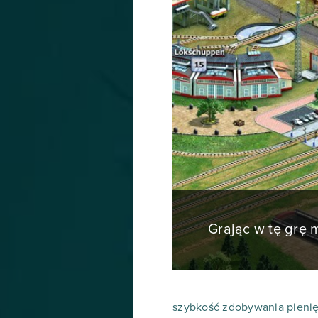
Grając w tę grę
szybkość zdobywania pienię