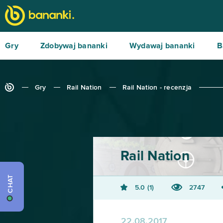
Gry
Zdobywaj bananki
Wydawaj bananki
B
Gry
Rail Nation
Rail Nation - recenzja
Rail Nation
CHAT
5.0
1
2747
22.08.2017