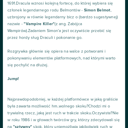
1691.Dracula wznosi kolejną fortecę, do której wybiera się
członek legendarnego rodu Belmontów -
Simon Belmot
,
uzbrojony w równie legendarny bicz o (bardzo sugestywnej)
nazwie -
"Vampire Killer"
(z ang. Zabójca
Wampirów).Zadaniem Simon'a jest oczywiście przebić się
przez hordy sług Draculi i pokonanie go.
Rozgrywka głównie się opiera na walce z potworami i
pokonywaniu elementów platformowych, nad którymi warto
się pochylić na dłużej.
Jump!
Najprawdopodobniej, w każdej platformówce w jaką graliście
była zawarta możliwość hm..wolnego skoku?Chodzi mi o
trywialną rzecz, jaką jest ruch w trakcie skoku.Oczywiste?Nie
w roku 1986 i w głowach twórców gry, którzy zdecydowali się
na
"sztywny"
skok, który uniemożliwia jakikolwiek ruch w