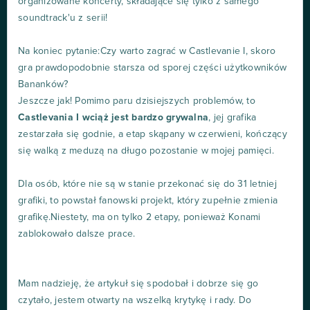
organizowane koncerty, składające się tylko z samego
soundtrack'u z serii!
Na koniec pytanie:Czy warto zagrać w Castlevanie I, skoro
gra prawdopodobnie starsza od sporej części użytkowników
Bananków?
Jeszcze jak! Pomimo paru dzisiejszych problemów, to
Castlevania I wciąż jest bardzo grywalna
, jej grafika
zestarzała się godnie, a etap skąpany w czerwieni, kończący
się walką z meduzą na długo pozostanie w mojej pamięci.
Dla osób, które nie są w stanie przekonać się do 31 letniej
grafiki, to powstał fanowski projekt, który zupełnie zmienia
grafikę.Niestety, ma on tylko 2 etapy, ponieważ Konami
zablokowało dalsze prace.
Mam nadzieję, że artykuł się spodobał i dobrze się go
czytało, jestem otwarty na wszelką krytykę i rady. Do