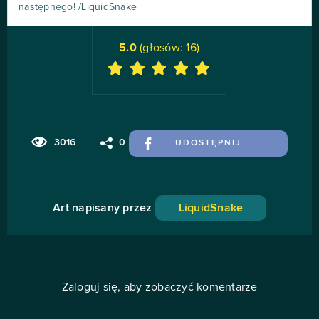
następnego! /LiquidSnake
5.0
(głosów:
16
)
3016
0
UDOSTĘPNIJ
Art napisany przez
LiquidSnake
Zaloguj się, aby zobaczyć komentarze