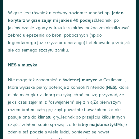
W grze jest również nierówny poziom trudności np.
jeden
korytarz w grze zajął mi jakieś 40 podejść
!Jednak, po
jakimś czasie zgony w trakcie skoków można zminimalizować,
zebrać ulepszenia do broni pobocznych (np.do
legendarnego już krzyża-boomerangu) i efektownie przebijać
się do samego szczytu zamku.
NES a muzyka
Nie mogę też zapomnieć o
świetnej muzyce
w Castlevanii,
która wyciska pełny potencja z konsoli Nintendo (
NES
), która
miała mało gier z dobrą muzyką, choć muszę przyznać, że
jakiś czas zajął mi z "oswajaniem" się z nią.Za pierwszym
razem brałem całą grę zbyt poważnie i uważałem, że nie
pasuje ona do klimatu gry.Jednak po przejściu kilku innych
części zdałem sobie sprawę, że to
istny majstersztyk!
Moje
zdanie też podziela wiele ludzi, ponieważ są nawet