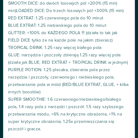
SMOOTH DICE: do dwóch losowych pól +200% (15 min)
min)LOADED DICE: Do trzech losowych pól +300% (15 min)
RED EXTRAT: 1.25 czerwonego pola do 10 minut
BLUE EXTRAT: 1.25 niebieskiego pola do 10 minut
GLITTER: +100% do KAŻDEGO POLA !!! (działa to tak jak
FIELD DICE tylko że na każde pole na jakim zbierasz)
TROPICAL DRINK: 1.25 razy więcej białego pola
GLUE: narzędzia i pszczoły zbierają 1.25 razy więcej pola
(działa jak BLUE, RED EXTRAT + TROPICAL DRINK w jednym)
PURPLE POTION: 1.25 plecaka, zbierania pola przez
narzędzia i pszczoły, czerwonego i niebieskiego pola,
przetwarzanie pola w miód (RED/BLUE EXTRAT, GLUE, + kilka
innych boostów)
SUPER SMOOTHIE: 1.6 czerwonego/niebieskiego/białego
pola, 1.4 razy pola z narzędzi i pszczół. 1.5 razy szybszego
przetwarzania miodu, +6% na krytyczne obrażenia, +1% na
super krytyczne obrażenia, 1.25x przemieszczania się
pszczół i gracza.