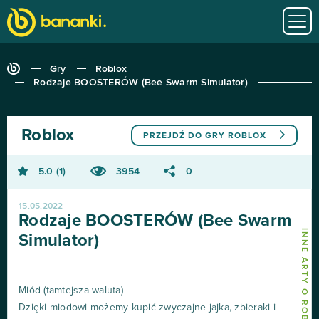
Gry
Roblox
Rodzaje BOOSTERÓW (Bee Swarm Simulator)
Roblox
PRZEJDŹ DO GRY
ROBLOX
5.0
1
3954
0
15.05.2022
Rodzaje BOOSTERÓW (Bee Swarm
INNE ARTY O ROBLOX
Simulator)
Miód (tamtejsza waluta)
Dzięki miodowi możemy kupić zwyczajne jajka, zbieraki i