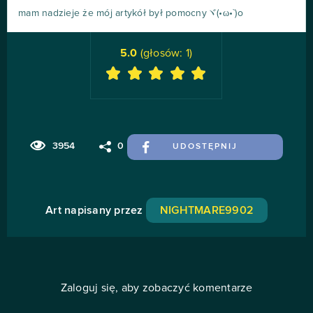
mam nadzieje że mój artykół był pomocnyヾ(•ω•`)o
5.0
(głosów:
1
)
3954
0
UDOSTĘPNIJ
Art napisany przez
NIGHTMARE9902
Zaloguj się, aby zobaczyć komentarze