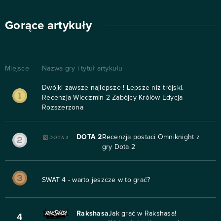
Gorące artykuły
Miejsce
Nazwa gry i tytuł artykułu
Dwójki zawsze najlepsze ! Lepsze niż trójski.
Recenzja Wiedzmin 2 Zabójcy Królów Edycja
Rozszerzona
DOTA 2
Recenzja postaci Omniknight z
gry Dota 2
SWAT 4 - warto jeszcze w to grać?
Rakshasa
Jak grać w Rakshasa!
4