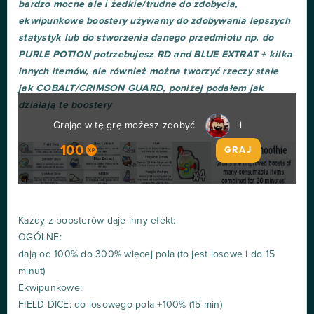
bardzo mocne ale i żedkie/trudne do zdobycia,
ekwipunkowe boostery używamy do zdobywania lepszych
statystyk lub do stworzenia danego przedmiotu np. do
PURLE POTION potrzebujesz RD and BLUE EXTRAT + kilka
innych itemów, ale również można tworzyć rzeczy stałe
jak COBALT/CRIMSON GUARD, poniżej podałem jak
działają te boostery
Grając w tę grę możesz zdobyć
i
100
GRAJ
Każdy z boosterów daje inny efekt:
OGÓLNE:
dają od 100% do 300% więcej pola (to jest losowe i do 15
minut)
Ekwipunkowe:
FIELD DICE: do losowego pola +100% (15 min)