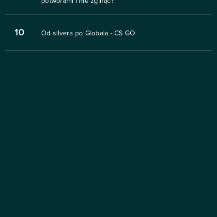
potworami i nie zginąć?
10
Od silvera po Globala - CS GO