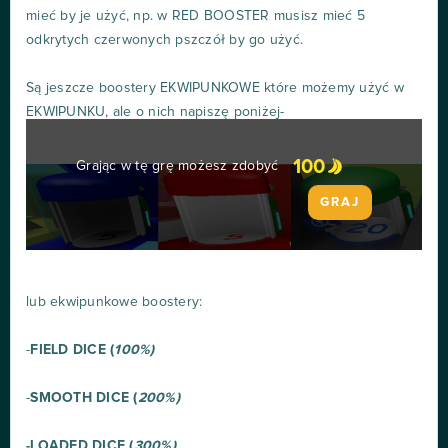
mieć by je użyć, np. w RED BOOSTER musisz mieć 5
odkrytych czerwonych pszczół by go użyć.
Są jeszcze boostery EKWIPUNKOWE które możemy użyć w
EKWIPUNKU, ale o nich napiszę poniżej-
100
Grając w tę grę możesz zdobyć
GRAJ
lub ekwipunkowe boostery:
-
FIELD DICE (
100%)
-
SMOOTH DICE (
200%)
-LOADED DICE (
300%)