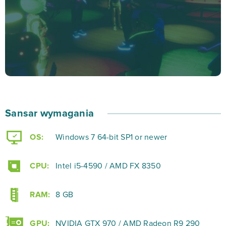
użytkownicy mogli z nich korzystać – co przypomina
nieco stare, dobre Imvu.
Jeżeli uwielbiasz symulację rzeczywistości i chciałbyś
zaznać realnego życia przeniesionego do poszerzonej
(dzięki opcji VR) rzeczywistości, Sansar będzie
naprawdę dobrym rozwiązaniem. Twórz unikalne
Sansar wymagania
miejsca, zawieraj nowe znajomości i… po prostu,
dobrze się zabaw! Zagraj w Sansar już dziś na
OS:
Windows 7 64-bit SP1 or newer
bananki.pl!
CPU:
Intel i5-4590 / AMD FX 8350
RAM:
8 GB
GPU:
NVIDIA GTX 970 / AMD Radeon R9 290