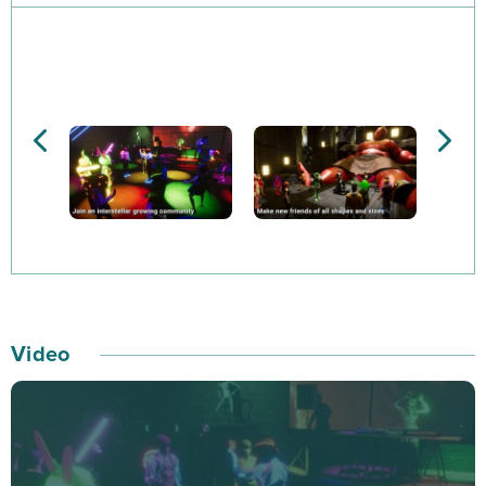
niej znajomych lub… zupełnie obcych ludzi. Utworzone
przestrzenie mogą zostać użyte na przykład w celach
edukacyjnych, ale też komercyjnych czy rozrywkowych.
Niektóre wydarzenia można tu również transmitować
na… żywo! Nic zatem nie stoi na przeszkodzie, by
stworzyć swoją własną planetę, park rozrywki, kino,
dyskotekę, pub czy nawet ekskluzywny hotel. Jedyną
ograniczającą rzeczą jest zatem… wyobraźnia! Nie da
się ukryć, że możliwości kreacji w Sansar naprawdę
robią wrażenie. Przestrzeń można kształtować bowiem
w dowolny sposób, wypełniając ją obiektami 3D – i to
Video
nie tylko przygotowanymi przez deweloperów czy
zakupionymi w specjalnym Sansar Store, ale też
stworzonymi… samodzielnie. Wszystkie skonstruowane
elementy można później wrzucić do sieci po to, by inni