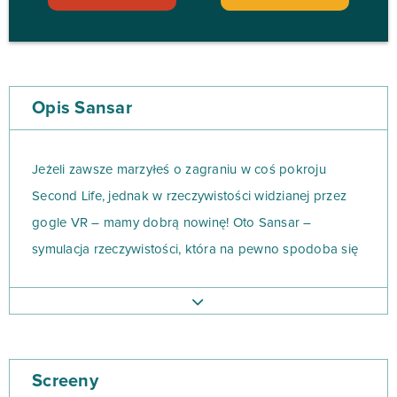
Opis Sansar
Jeżeli zawsze marzyłeś o zagraniu w coś pokroju
Second Life, jednak w rzeczywistości widzianej przez
gogle VR – mamy dobrą nowinę! Oto Sansar –
symulacja rzeczywistości, która na pewno spodoba się
fanom tego typu zabawy!
Sansar to rozwinięta rozgrywka, która za pomocą gogli
VR pozwala na zbudowanie swojej własnej
Screeny
rzeczywistości wirtualnej. Możesz następnie zaprosić do