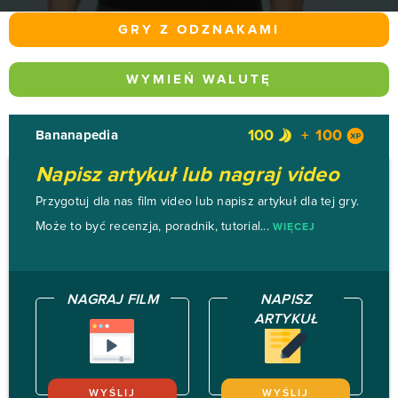
GRY Z ODZNAKAMI
WYMIEŃ WALUTĘ
100
100
Bananapedia
Napisz artykuł lub nagraj video
Przygotuj dla nas film video lub napisz artykuł dla tej gry.
Może to być recenzja, poradnik, tutorial...
WIĘCEJ
NAGRAJ FILM
NAPISZ
ARTYKUŁ
WYŚLIJ
WYŚLIJ