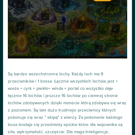
Są bardzo wszechstronne lochy. Każdy loch ma 9
przeciwników i 1 bossa. Łącznie wszystkich lochów jest +
wieża + cyrk + piekło+ winda + portal co wszystko daje
łącznie 16 lochów i jeszcze 16 lochów po ciemnej stronie
lochów zdobywanych dzięki monecie którą zdobywa się wraz
z poziomem. Są tam dużo trudniejsi przeciwnicy których
pokonuje się wraz " ekipą" z wierzy. Za pokonanie każdego
bosa dostaje się przedmioty epickie które dla wojownika są
siła, wytrzymałość, szczęście. Dla maga Inteligencja ,