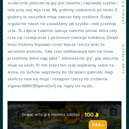
serdecznie polecam tą grę jest świetna i naprawdę szybko i
mile przy niej mija czas. My graliśmy codziennie po około 3
godziny to wszystkie misje zawsze były zrobione. Grając
regularnie nawet nie zauważamy jak szybko i mile przemija
czas. To zdjęcie świetnie opisuje świetnie postać która cały
czas się rozwija wraz z poziomem naszego bohatera. Dzięki
temu możemy kupować coraz lepsze rzeczy wraz ze
GORĄCE ARTY
wzrostem poziomu. Cały czas odblokowują nam się nowe
przedmioty które dają takie " odświeżenie gry" gdy włączmy
misje na około 10 min przez ten czas wejdziemy sobie na
arenę, do lochów, wejdziemy do zbrojowni gabinetu magi,
skończy nam się misja i następne rzeczy do zrobienia.
sfgame-6690/]Sfgame[/url] się nigdy nie nudzi...
100
Grając w tę grę możesz zdobyć
GRAJ