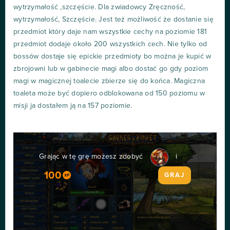
wytrzymałość ,szczęście. Dla zwiadowcy Zręczność,
wytrzymałość, Szczęście. Jest też możliwość że dostanie się
przedmiot który daje nam wszystkie cechy na poziomie 181
przedmiot dodaje około 200 wszystkich cech. Nie tylko od
bossów dostaje się epickie przedmioty bo można je kupić w
zbrojowni lub w gabinecie magi albo dostać go gdy poziom
magi w magicznej toalecie zbierze się do końca. Magiczna
toaleta może być dopiero odblokowana od 150 poziomu w
misji ja dostałem ją na 157 poziomie.
Grając w tę grę możesz zdobyć
i
100
GRAJ