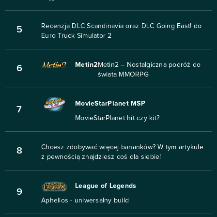
Recenzja DLC Scandinavia oraz DLC Going East! do
5
Euro Truck Simulator 2
Metin2
Metin2 – Nostalgiczna podróż do
6
świata MMORPG
MovieStarPlanet MSP
7
MovieStarPlanet hit czy kit?
Chcesz zdobywać więcej bananków? W tym artykule
8
z pewnością znajdziesz coś dla siebie!
League of Legends
9
Aphelios - uniwersalny build