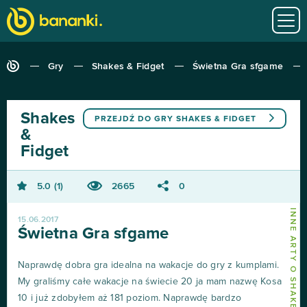
Gry
Shakes & Fidget
Świetna Gra sfgame
Shakes
PRZEJDŹ DO GRY
SHAKES & FIDGET
&
Fidget
5.0
1
2665
0
INNE ARTY O SHAKES & FIDGET
15.06.2017
Świetna Gra sfgame
Naprawdę dobra gra idealna na wakacje do gry z kumplami.
My graliśmy całe wakacje na świecie 20 ja mam nazwę Kosa
10 i już zdobyłem aż 181 poziom. Naprawdę bardzo