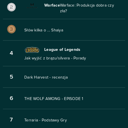
Warface
Warface: Produkcja dobra czy
zła?
Słów kilka o ... Shaiya
League of Legends
4
Jak wyjść z brązu/silvera - Porady
5
Dark Harvest - recenzja
6
THE WOLF AMONG - EPISODE 1
7
Terraria - Podstawy Gry