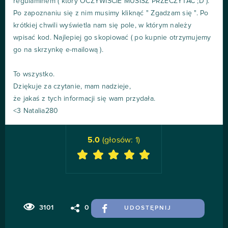
regulaminem ( który OCZYWIŚCIE MUSISZ PRZECZYTAĆ ;D ).
Po zapoznaniu się z nim musimy kliknąć " Zgadzam się ". Po
krótkiej chwili wyświetla nam się pole, w którym należy
wpisać kod. Najlepiej go skopiować ( po kupnie otrzymujemy
go na skrzynkę e-mailową ).
To wszystko.
Dziękuje za czytanie, mam nadzieje,
że jakaś z tych informacji się wam przydała.
<3 Natalia280
5.0
(głosów:
1
)
3101
0
UDOSTĘPNIJ