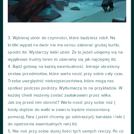
3. Wybieraj ubiór do czynności, które będziesz robił. Na
krótki wypad na dwór nie ma sensu zabierać grubej kurtki,
spodni itd. Wystarczy lekki ubiór. Za to jeżeli udajemy się na
wyjątkowo trudny teren to ubieramy się jak najcieplej itd.
4. Bądź gotowy na każdą ewentualność. Istnieje określony
zestaw przedmiotów, które warto nosić przy sobie cały czas.
Trzeba uwzględnić niebezpieczeństwa, które mogą nas
spotkać podczas podróży. Wytłumaczę to na przykładzie. W
każdej chwili możemy zostać zaatakowani przez wilka.
Jak się przed nim obronić? Warto nosić przy sobie nóż (
kiedy dojdzie do walki w zwarciu będzie nieocenioną
pomocą), flarę ( jeżeli chcemy go odstraszyć), bandaże i leki (
do opatrzenia ewentualnych ran) itd.
5. Nie noś przy sobie dużej ilości tych samych rzeczy. Po co