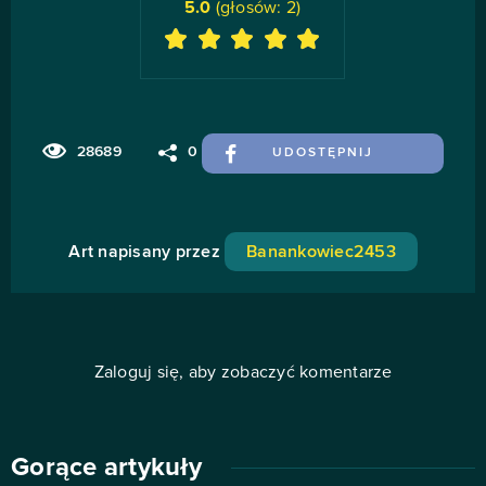
5.0
(głosów:
2
)
28689
0
UDOSTĘPNIJ
Art napisany przez
Banankowiec2453
Zaloguj się, aby zobaczyć komentarze
Gorące artykuły