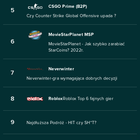
CSGO Prime (B2P)
5
Czy Counter Strike Global Offensive upada ?
MovieStarPlanet MSP
6
MovieStarPlanet - Jak szybko zarabiać
StarCoins? 2022r.
Neverwinter
7
Neverwinter-gra wymagająca dobrych decyzji
8
Roblox
Roblox Top 6 fajnych gier
9
Najdłuższa Podróż - HIT czy SH*T?