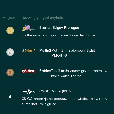
Miejsce
Nazwa gry i tytuł artykułu
Eternal Edge+ Prologue
Krótka recenzja z gry Eternal Edge+Prologue
Metin2
Metin 2: Przełomowy Świat
MMORPG
Roblox
Top 3 mało znane gry na roblox, w
które warto zagrać
CSGO Prime (B2P)
4
CS GO recenzja na podstawie doświadczeń i wiedzy
z internetu w pigułce