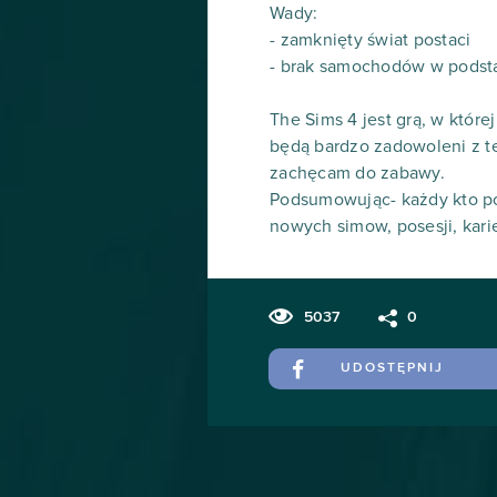
Wady:
- zamknięty świat postaci
- brak samochodów w podst
The Sims 4 jest grą, w której
będą bardzo zadowoleni z te
zachęcam do zabawy.
Podsumowując- każdy kto po
nowych simow, posesji, karie
5037
0
UDOSTĘPNIJ