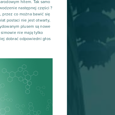
zynarodowym hitem. Tak samo
owodzenie następnej części ?
ę, przez co można bawić się
t postaci nie jest otwarty,
decydowanym plusem są nowe
 simowie nie mają tylko
iej dobrać odpowiedni głos