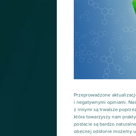
Przeprowadzone aktualizacje
i negatywnymi opiniami. Nas
z innymi są trwalsze poprze
która towarzyszy nam prakty
postacie są bardzo naturalne
obecnej odsłonie możemy uk