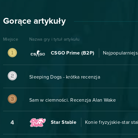
Gorące artykuły
Miejsce
Nazwa gry i tytuł artykułu
CSGO Prime (B2P)
Najpopularniejs
Sleeping Dogs - krótka recenzja
Sam w ciemności. Recenzja Alan Wake
4
Star Stable
Konie fryzyjskie-star st