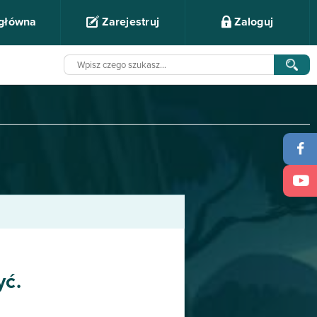
 główna
Zarejestruj
Zaloguj
yć.