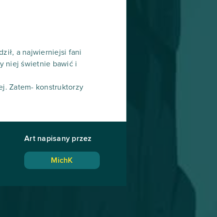
ził, a najwierniejsi fani
 niej świetnie bawić i
j. Zatem- konstruktorzy
Art napisany przez
MichK