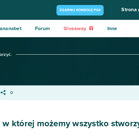
Strona
ZGARNIJ KONSOLĘ PS4
ananabet
Forum
Giveaway
Inne
orzyć.
0
, w której możemy wszystko stworz