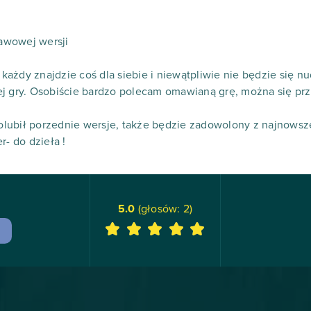
awowej wersji
 każdy znajdzie coś dla siebie i niewątpliwie nie będzie się nud
j gry. Osobiście bardzo polecam omawianą grę, można się przy
lubił porzednie wersje, także będzie zadowolony z najnowsze
r- do dzieła !
5.0
(głosów:
2
)