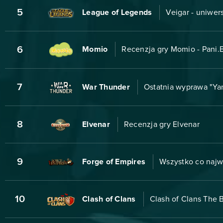
5
League of Legends
Veigar - uniwer
6
Momio
Recenzja gry Momio - Pani
7
War Thunder
Ostatnia wyprawa "Ya
8
Elvenar
Recenzja gry Elvenar
9
Forge of Empires
Wszystko co najw
10
Clash of Clans
Clash of Clans The B