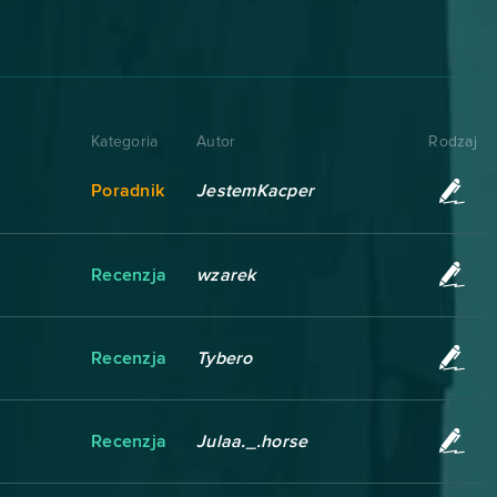
Kategoria
Autor
Rodzaj
Poradnik
JestemKacper
Recenzja
wzarek
Recenzja
Tybero
Recenzja
Julaa._.horse