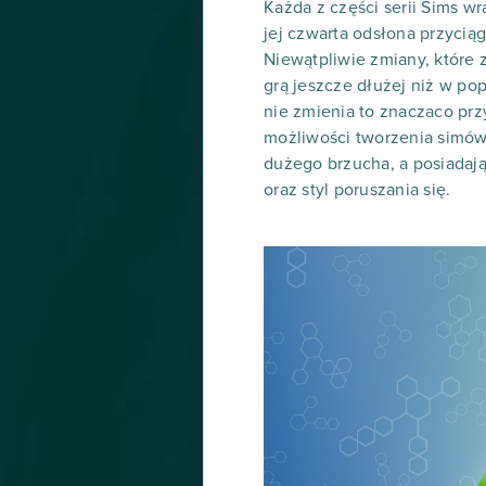
Każda z części serii Sims w
jej czwarta odsłona przycią
Niewątpliwie zmiany, które 
grą jeszcze dłużej niż w pop
nie zmienia to znaczaco pr
możliwości tworzenia simów-
dużego brzucha, a posiadają
oraz styl poruszania się.