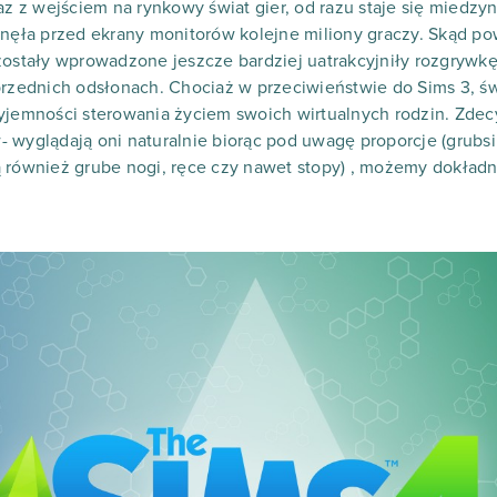
raz z wejściem na rynkowy świat gier, od razu staje się mied
gnęła przed ekrany monitorów kolejne miliony graczy. Skąd p
zostały wprowadzone jeszcze bardziej uatrakcyjniły rozgrywk
rzednich odsłonach. Chociaż w przeciwieństwie do Sims 3, świa
zyjemności sterowania życiem swoich wirtualnych rodzin. Z
 wyglądają oni naturalnie biorąc pod uwagę proporcje (grubsi
 również grube nogi, ręce czy nawet stopy) , możemy dokładn