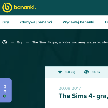
Gry
Zdobywaj bananki
Wydawaj bananki
B
Gry
The Sims 4- gra, w której możemy wszystko stw
5.0
2
5037
CHAT
20.08.2017
The Sims 4- gra