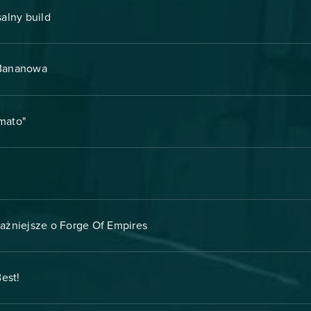
salny build
.Bananowa
mato"
ażniejsze o Forge Of Empires
est!