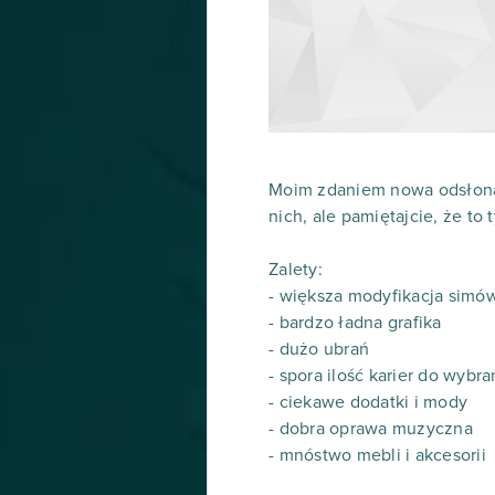
Moim zdaniem nowa odsłona 
nich, ale pamiętajcie, że to
Zalety:
- większa modyfikacja simó
- bardzo ładna grafika
- dużo ubrań
- spora ilość karier do wybra
- ciekawe dodatki i mody
- dobra oprawa muzyczna
- mnóstwo mebli i akcesorii