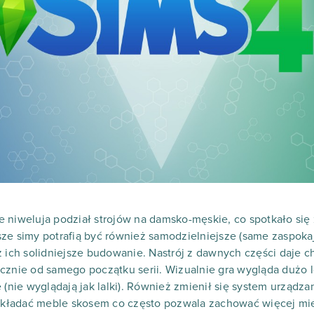
 niweluja podział strojów na damsko-męskie, co spotkało się
ze simy potrafią być również samodzielniejsze (same zaspokaja
z ich solidniejsze budowanie. Nastrój z dawnych części daje 
cznie od samego początku serii. Wizualnie gra wygląda dużo l
 (nie wyglądają jak lalki). Również zmienił się system urządz
ładać meble skosem co często pozwala zachować więcej miejs