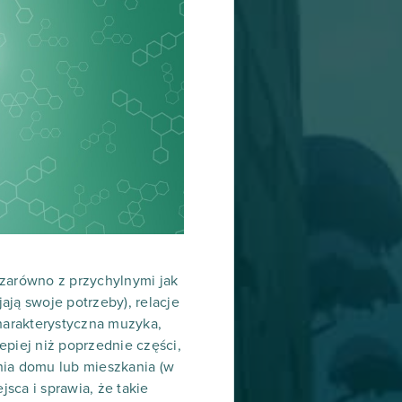
 zarówno z przychylnymi jak
ją swoje potrzeby), relacje
charakterystyczna muzyka,
epiej niż poprzednie części,
ania domu lub mieszkania (w
ca i sprawia, że takie