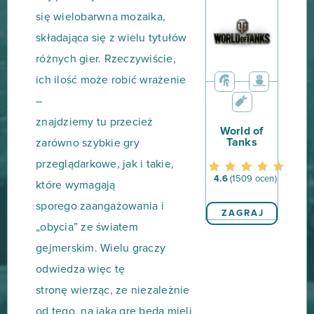
się wielobarwna mozaika,
składająca się z wielu tytułów
różnych gier. Rzeczywiście,
ich ilość może robić wrażenie
–
znajdziemy tu przecież
World of
Tanks
zarówno szybkie gry
przeglądarkowe, jak i takie,
4.6
(1509 ocen)
które wymagają
sporego zaangażowania i
ZAGRAJ
„obycia” ze światem
gejmerskim. Wielu graczy
odwiedza więc tę
stronę wierząc, ze niezależnie
od tego, na jaką grę będą mieli