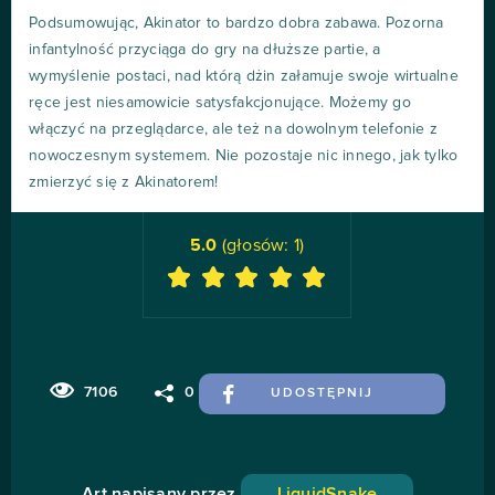
Podsumowując, Akinator to bardzo dobra zabawa. Pozorna
infantylność przyciąga do gry na dłuższe partie, a
wymyślenie postaci, nad którą dżin załamuje swoje wirtualne
ręce jest niesamowicie satysfakcjonujące. Możemy go
włączyć na przeglądarce, ale też na dowolnym telefonie z
nowoczesnym systemem. Nie pozostaje nic innego, jak tylko
zmierzyć się z Akinatorem!
5.0
(głosów:
1
)
7106
0
UDOSTĘPNIJ
Art napisany przez
LiquidSnake