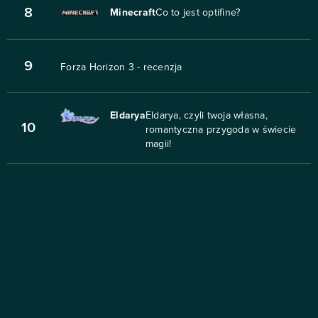
8
Minecraft
Co to jest optifine?
9
Forza Horizon 3 - recenzja
Eldarya
Eldarya, czyli twoja własna,
10
romantyczna przygoda w świecie
magii!