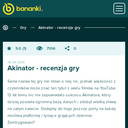
Gry
Akinator - recenzja gry
5.0
1
7106
0
18.04.2019
Akinator - recenzja gry
Sama nazwa tej gry nie mówi o niej nic, jednak większość z
czytelników może znać ten tytuł z wielu filmów na YouTube.
12 lat temu nic nie zapowiadało sukcesu Akinatora, który
dzisiaj posiada ogromną bazę danych i zdobył wielką sławę
na całym świecie. Dodajmy do tego jeszcze porty na każdą
możliwą platformę i tysiące grających dziennie.
Zaintrygowani?