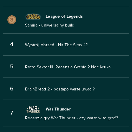
League of Legends
Samira - uniwersalny build
4
Wystrój Marzeń - Hit The Sims 4?
5
Retro Sektor III. Recenzja Gothic 2 Noc Kruka
6
BrainBread 2 - postapo warte uwagi?
War Thunder
7
Recenzja gry War Thunder - czy warto w to grać?