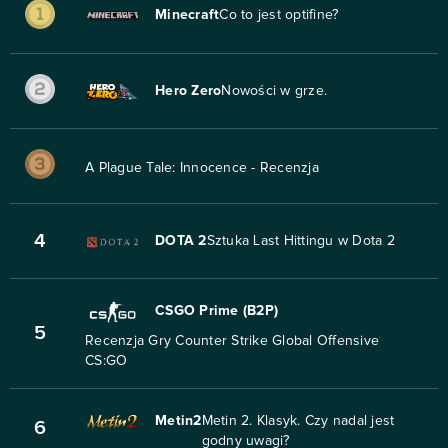
Minecraft
Co to jest optifine?
Hero Zero
Nowości w grze.
A Plague Tale: Innocence - Recenzja
4
DOTA 2
Sztuka Last Hittingu w Dota 2
CSGO Prime (B2P)
5
Recenzja Gry Counter Strike Global Offensive
CS:GO
Metin2
Metin 2. Klasyk. Czy nadal jest
6
godny uwagi?