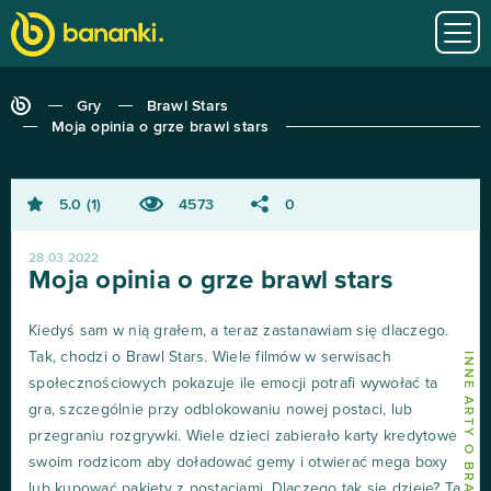
Gry
Brawl Stars
Moja opinia o grze brawl stars
5.0
1
4573
0
28.03.2022
Moja opinia o grze brawl stars
Kiedyś sam w nią grałem, a teraz zastanawiam się dlaczego.
Tak, chodzi o Brawl Stars. Wiele filmów w serwisach
INNE ARTY O BRAWL STARS
społecznościowych pokazuje ile emocji potrafi wywołać ta
gra, szczególnie przy odblokowaniu nowej postaci, lub
przegraniu rozgrywki. Wiele dzieci zabierało karty kredytowe
swoim rodzicom aby doładować gemy i otwierać mega boxy
lub kupować pakiety z postaciami. Dlaczego tak się dzieje? Ta