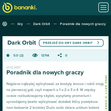
Gry
Dark Orbit
Poradnik dla nowych graczy
Dark Orbit
PRZEJDŹ DO GRY
DARK ORBIT
5.0
2
12114
0
21.12.2017
Poradnik dla nowych graczy
INNE ARTY O DARK ORBIT
Najpierw najlepiej wylicytować za kredyty lenovo i robić misję
na pierwszej gali, czyli mapach x-1 x-2 x-3 x-4. W między
czasie rozbudowujemy skylab, wysyłamy promerium i
sprzedajemy (warto wylicytować dodatek który powiększa
nam ładownie 2 krotnie). Dużo osób zbiera uridium botami