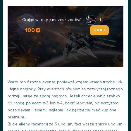
Grając w tę grę możesz zdobyć
i
100
GRAJ
Warto robić różne eventy, ponieważ często wpada trochę urki
i fajne nagrody. Przy eventach również są zazwyczaj różnego
rodzaju misje ze sporą nagrodą. Jeżeli chcecie wbić szybko
lvl, rangę polecam x-3 lub x-4, bocić lenovem, bić wszystko
poza devami i sibami, najlepiej jak będziecie mieć kupione
premium.
Bijcie alieny rakietami za 5 uridium, fakt wasze zbiory uridium