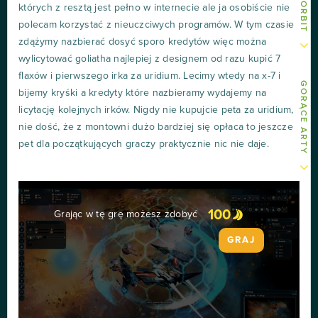
których z resztą jest pełno w internecie ale ja osobiście nie
polecam korzystać z nieuczciwych programów. W tym czasie
zdążymy nazbierać dosyć sporo kredytów więc można
wylicytować goliatha najlepiej z designem od razu kupić 7
flaxów i pierwszego irka za uridium. Lecimy wtedy na x-7 i
GORĄCE ARTY
bijemy kryśki a kredyty które nazbieramy wydajemy na
licytację kolejnych irków. Nigdy nie kupujcie peta za uridium,
nie dość, że z montowni dużo bardziej się opłaca to jeszcze
pet dla początkujących graczy praktycznie nic nie daje.
100
Grając w tę grę możesz zdobyć
GRAJ