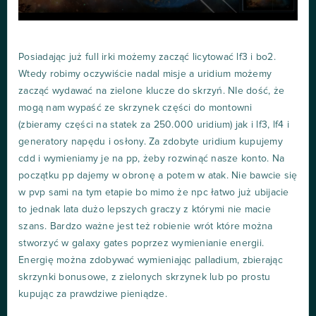
Posiadając już full irki możemy zacząć licytować lf3 i bo2.
Wtedy robimy oczywiście nadal misje a uridium możemy
zacząć wydawać na zielone klucze do skrzyń. NIe dość, że
mogą nam wypaść ze skrzynek części do montowni
(zbieramy części na statek za 250.000 uridium) jak i lf3, lf4 i
generatory napędu i osłony. Za zdobyte uridium kupujemy
cdd i wymieniamy je na pp, żeby rozwinąć nasze konto. Na
początku pp dajemy w obronę a potem w atak. Nie bawcie się
w pvp sami na tym etapie bo mimo że npc łatwo już ubijacie
to jednak lata dużo lepszych graczy z którymi nie macie
szans. Bardzo ważne jest też robienie wrót które można
stworzyć w galaxy gates poprzez wymienianie energii.
Energię można zdobywać wymieniając palladium, zbierając
skrzynki bonusowe, z zielonych skrzynek lub po prostu
kupując za prawdziwe pieniądze.