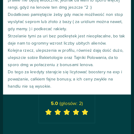
prawie nie będą widoczne, jednak da wam to sporo więcej
rangi, gdyż na lenovie ten dmg jeszcze *2 :)
Dodatkowo pamiętajcie żeby gdy macie możliwość non stop
wyslyłać seprom lub złoto z bazy ( za uridium można nawet,
gdy mamy. ) i podkecać rakiety.
Strzelanie tymi za uri bez podkrętek jest nieopłacalne, bo tak
daje nam to ogromny wzrost liczby ubitych alienów.
Kolejna rzecz, ulepszenia w profilu, również dają dość dużo,
ulepszcie sobie Rakietologie oraz Tajniki Polowania, da to
sporo dmg w połaczeniu z bonusami lenova.
Do tego za kredyty starajcie się licytować boostery na exp i
poważanie, całkiem fajne bonusy, a ich ceny zwykle na
handlu nie są wysokie.
5.0
(głosów:
2
)