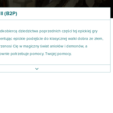
II (B2P)
padkobiercą dziedzictwa poprzednich części tej epickiej gry
zentując epickie podejście do klasycznej walki dobra ze złem,
przenosi Cię w magiczny świat aniołów i demonów, a
ownie potrzebuje pomocy. Twojej pomocy.
am jako bohater jednej z sześciu dostępnych klas. Oprócz
alizacji, takich jak Barbarzyńca, Mag, czy Łowca, będziesz
lki jako Mnich, Templariusz lub Zaklinacz. Każda z tych klas
zeznaczone dla swej profesji runy, które pozwolą
pszać przypisane do niej umiejętności, zmieniając ich wygląd