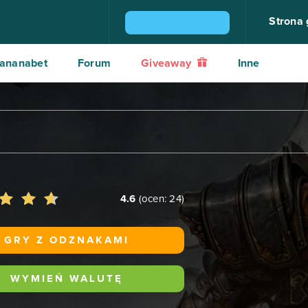
Strona
ZGARNIJ KONSOLĘ PS4
ananabet
Forum
Giveaway
Inne
4.6
(ocen:
24
)
GRY Z ODZNAKAMI
WYMIEŃ WALUTĘ