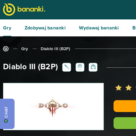
Gry
Zdobywaj bananki
Wydawaj bananki
B
Gry
Diablo III (B2P)
Diablo III (B2P)
CHAT