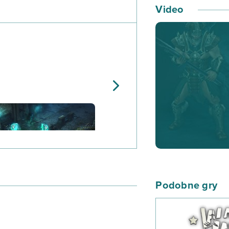
W najnowszej prod
Video
podróżować samo
Twoich zmaganiac
wśród których zna
najemników wespr
mógł ulepszać w 
Podczas podróży 
kolei ulepszą Tw
zła przyjdzie Ci 
pieniężne w rzemi
W Diablo III wszys
Podobne gry
Nowoczesny syste
specjalne sprawią
pory.