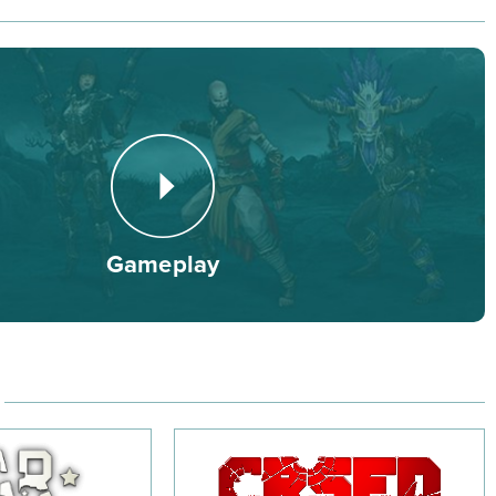
ukcji studia Blizzard Entertainment nie będziesz
tnie. Oprócz wspólnych wypraw wraz ze znajomymi, w
h z Piekielnymi Władcami towarzyszyć Ci będą najemnicy,
jdziesz Templariusza, Łajzę i Czarodziejkę. Każdy z tych
ze Cię swoimi umiejętnościami, które również będziesz
miarę upływu gry.
po sanktuarium spotkasz wirtuozów wielu rzemiosł, a ci z
Gameplay
ój oręż do epickiego poziomu, dzięki czemu poskramianie sił
z dużo większą łatwością. Inwestuj swój czas i zasoby
eślnictwo, a odpłaci Ci się to z nawiązką.
tko dzieje się szybciej, mądrzej i bardziej intensywnie.
m walk z przeciwnikami, a także zaskakujące efekty
, że pola bitewne będą jeszcze bardziej epickie, niż do tej