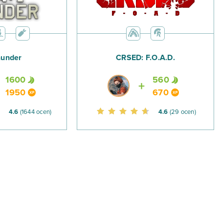
e do poprzednich części przygód bohaterów Sanktuarium,
 w najnowszej produkcji na wyodrębnione PvP. Jeśli chcesz,
awiać pojedynki z innymi graczami lub rzucić się do bitwy w
hunder
CRSED: F.O.A.D.
ektowanej do PvP strefie, którą są Spopielone Kaplice.
1600
560
 Masz odwagę, żeby ponownie wysłać go w otchłań?
1950
670
4.6
(1644 ocen)
4.6
(29 ocen)