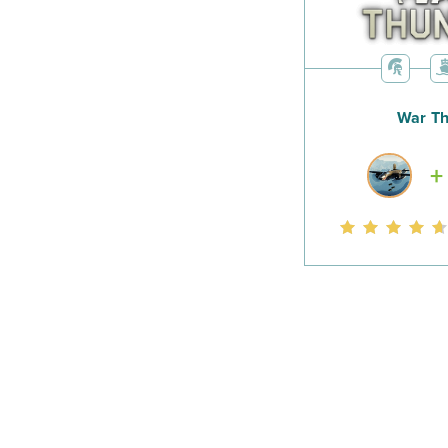
W przeciwieństwi
Blizzard postawił
możesz nadal upr
War T
specjalnie zaproj
Diablo powrócił.