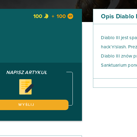
Opis Diablo I
100
100
Diablo III jest s
hack’n’slash. Pre
Diablo III znów 
Sanktuarium pon
NAPISZ ARTYKUŁ
Powróć do Tristr
klasycznych specj
mógł stanąć do wa
może zdobywać pr
WYŚLIJ
kontrolować i ule
i działanie.