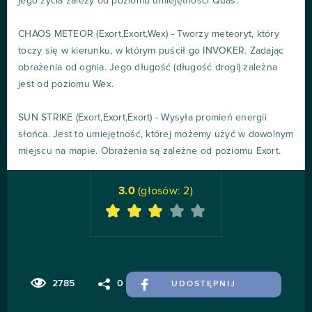
jego życia zależy od poziomu umiejętności Quas.
CHAOS METEOR (Exort,Exort,Wex) - Tworzy meteoryt, który
toczy się w kierunku, w którym puścił go INVOKER. Zadając
obrażenia od ognia. Jego długość (długość drogi) zależna
jest od poziomu Wex.
SUN STRIKE (Exort,Exort,Exort) - Wysyła promień energii
słońca. Jest to umiejętność, której możemy użyć w dowolnym
miejscu na mapie. Obrażenia są zależne od poziomu Exort.
3.0
(głosów:
2
)
2785
0
UDOSTĘPNIJ