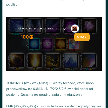
pobliżu.
Grając w tę grę możesz zdobyć
i
100
GRAJ
TORNADO (Wex,Wex,Quas) - Tworzy tornado, które unosi
przeciwników na 0.8/1.1/1.4/1.7/2/2.3/2.6 (w zależności od
poziomu Quas), a po upadku zadaje im obrażenia.
EMP (Wex,Wex,Wex) - Tworzy ładunek elektromagnetyczny we