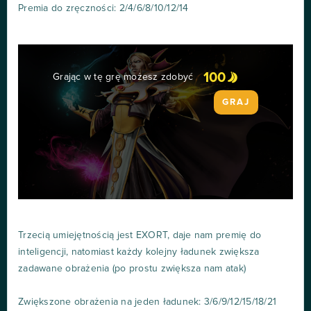
Premia do zręczności: 2/4/6/8/10/12/14
100
Grając w tę grę możesz zdobyć
GRAJ
Trzecią umiejętnością jest EXORT, daje nam premię do
inteligencji, natomiast każdy kolejny ładunek zwiększa
zadawane obrażenia (po prostu zwiększa nam atak)
Zwiększone obrażenia na jeden ładunek: 3/6/9/12/15/18/21