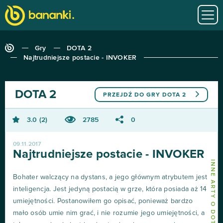
Gry
DOTA 2
Najtrudniejsze postacie - INVOKER
DOTA 2
PRZEJDŹ DO GRY
DOTA 2
3.0
2
2785
0
09.11.2017
Najtrudniejsze postacie - INVOKER
INNE ARTY O DOTA 2
Bohater walczący na dystans, a jego głównym atrybutem jest
inteligencja. Jest jedyną postacią w grze, która posiada aż 14
umiejętności. Postanowiłem go opisać, ponieważ bardzo
mało osób umie nim grać, i nie rozumie jego umiejętności, a