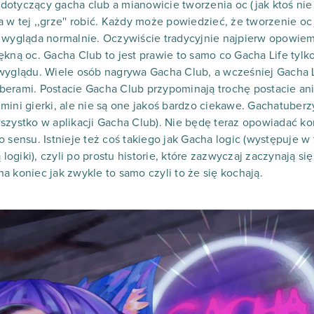
l dotyczący gacha club a mianowicie tworzenia oc (jak ktoś nie w
w tej ,,grze'' robić. Każdy może powiedzieć, że tworzenie oc j
 wygląda normalnie. Oczywiście tradycyjnie najpierw opowiem 
ękną oc. Gacha Club to jest prawie to samo co Gacha Life tyl
wyglądu. Wiele osób nagrywa Gacha Club, a wcześniej Gacha L
erami. Postacie Gacha Club przypominają trochę postacie anim
mini gierki, ale nie są one jakoś bardzo ciekawe. Gachatuberz
szystko w aplikacji Gacha Club). Nie będę teraz opowiadać kon
o sensu. Istnieje też coś takiego jak Gacha logic (występuje w
 logiki), czyli po prostu historie, które zazwyczaj zaczynają s
 na koniec jak zwykle to samo czyli to że się kochają.