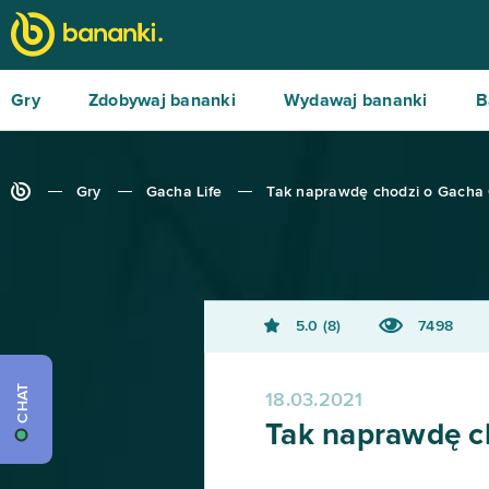
Gry
Zdobywaj bananki
Wydawaj bananki
B
Gry
Gacha Life
Tak naprawdę chodzi o Gacha C
5.0
8
7498
CHAT
18.03.2021
Tak naprawdę ch