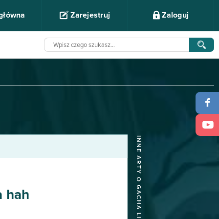
 główna
Zarejestruj
Zaloguj
INNE ARTY O GACHA LIFE
a hah