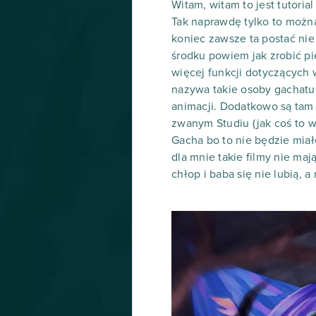
Witam, witam to jest tutoria
Tak naprawdę tylko to można 
koniec zawsze ta postać nie
środku powiem jak zrobić pi
więcej funkcji dotyczących 
nazywa takie osoby gachatub
animacji. Dodatkowo są tam 
zwanym Studiu (jak coś to w
Gacha bo to nie będzie miał
dla mnie takie filmy nie mają
chłop i baba się nie lubią, a