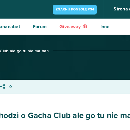
Strona
ZGARNIJ KONSOLĘ PS4
ananabet
Forum
Giveaway
Inne
lub ale go tu nie ma hah
0
odzi o Gacha Club ale go tu nie m