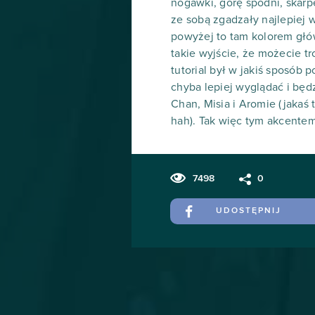
nogawki, górę spodni, skarpe
ze sobą zgadzały najlepiej 
powyżej to tam kolorem główn
takie wyjście, że możecie t
tutorial był w jakiś sposób
chyba lepiej wyglądać i będ
Chan, Misia i Aromie (jakaś
hah). Tak więc tym akcentem
7498
0
UDOSTĘPNIJ