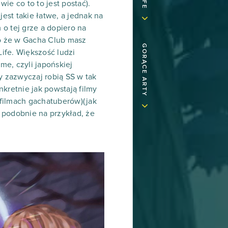
ie co to to jest postać).
est takie łatwe, a jednak na
o tej grze a dopiero na
ko że w Gacha Club masz
GORĄCE ARTY
ife. Większość ludzi
e, czyli japońskiej
y zazwyczaj robią SS w tak
kretnie jak powstają filmy
 filmach gachatuberów)(jak
ię podobnie na przykład, że