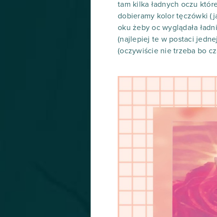
tam kilka ładnych oczu które
dobieramy kolor tęczówki (j
oku żeby oc wyglądała ładni
(najlepiej te w postaci jedn
(oczywiście nie trzeba bo c