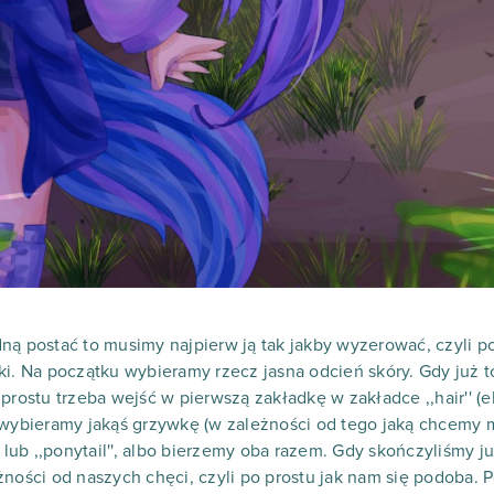
ną postać to musimy najpierw ją tak jakby wyzerować, czyli po 
ki. Na początku wybieramy rzecz jasna odcień skóry. Gdy już 
prostu trzeba wejść w pierwszą zakładkę w zakładce ,,hair'' (
 wybieramy jakąś grzywkę (w zależności od tego jaką chcemy m
' lub ,,ponytail'', albo bierzemy oba razem. Gdy skończyliśmy j
żności od naszych chęci, czyli po prostu jak nam się podoba.