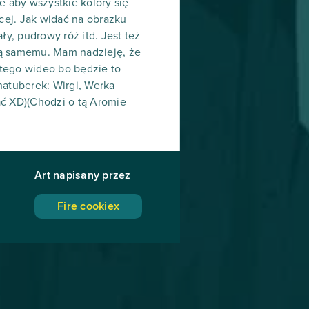
ie aby wszystkie kolory się
ęcej. Jak widać na obrazku
ły, pudrowy róż itd. Jest też
 ją samemu. Mam nadzieję, że
 tego wideo bo będzie to
hatuberek: Wirgi, Werka
ać XD)(Chodzi o tą Aromie
Art napisany przez
Fire cookiex