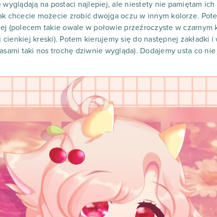
 wyglądają na postaci najlepiej, ale niestety nie pamiętam ic
ak chcecie możecie zrobić dwojga oczu w innym kolorze. Potem
ej (polecem takie owale w połowie przeźroczyste w czarnym ko
ej cienkiej kreski). Potem kierujemy się do następnej zakładki 
zasami taki nos trochę dziwnie wygląda). Dodajemy usta co ni