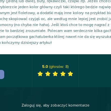
ty (jedną lub dwie), buty, rękawiczki, czapki itp. Jeżeli chcec
wybierzcie jeden kolor główny czyli taki którego bedzie najwi
ym jest fioletowy, a dodatki mają inne kolory na przykład bia
rochę skopiować czyjąś oc, ale według mnie lepiej jest zrobić
 pomocny (no chyba nie haha). Jeśli ktoś chce to mogę nagrać z
zie to bardziej zrozumiałe. Polecam wam serdecznie kilka gac
 tam początkowa gachatuberka której nawet nie da się wyszuk
 kończymy dzisiejszy artykuł
5.0
(głosów:
8
)
Zaloguj się, aby zobaczyć komentarze