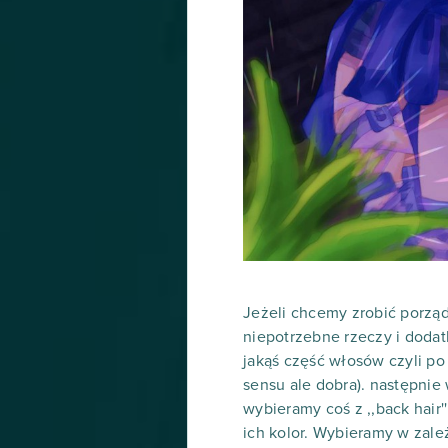
Jeżeli chcemy zrobić porząd
niepotrzebne rzeczy i dodat
jakąś część włosów czyli po 
sensu ale dobra). następnie
wybieramy coś z ,,back hair'
ich kolor. Wybieramy w zale