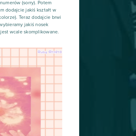
h numerów (sorry). Potem
 dodajcie jakiś kształt w
lorze). Teraz dodajcie brwi
i wybieramy jakiś nosek
e jest wcale skomplikowane.