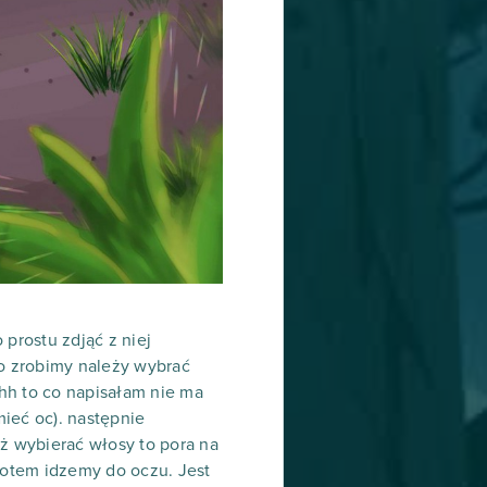
prostu zdjąć z niej
to zrobimy należy wybrać
ehh to co napisałam nie ma
ieć oc). następnie
uż wybierać włosy to pora na
 Potem idzemy do oczu. Jest