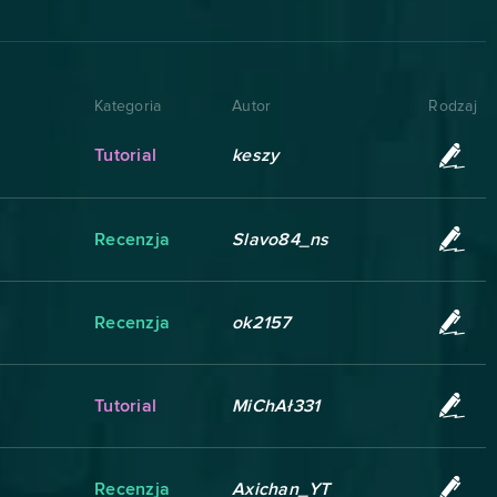
Kategoria
Autor
Rodzaj
Tutorial
keszy
Recenzja
Slavo84_ns
Recenzja
ok2157
Tutorial
MiChAł331
Recenzja
Axichan_YT