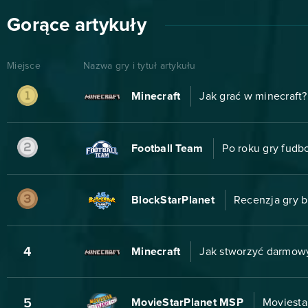
Gorące artykuły
Miejsce
Nazwa gry i tytuł artykułu
Minecraft
Jak grać w minecraft?
Football Team
Po roku gry fudb
BlockStarPlanet
Recenzja gry b
4
Minecraft
Jak stworzyć darmowy
5
MovieStarPlanet MSP
Moviestar