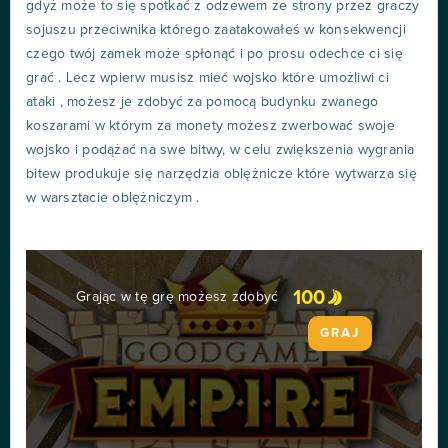
gdyż może to się spotkać z odzewem ze strony przez graczy
sojuszu przeciwnika którego zaatakowałeś w konsekwencji
czego twój zamek może spłonąć i po prosu odechce ci się
grać . Lecz wpierw musisz mieć wojsko które umożliwi ci
ataki , możesz je zdobyć za pomocą budynku zwanego
koszarami w którym za monety możesz zwerbować swoje
wojsko i podążać na swe bitwy, w celu zwiększenia wygrania
bitew produkuje się narzędzia oblężnicze które wytwarza się
w warsztacie oblężniczym .
100
Grając w tę grę możesz zdobyć
GRAJ