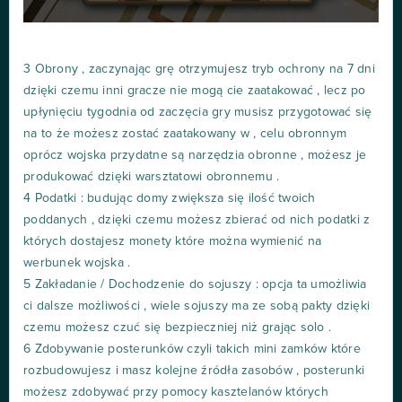
3 Obrony , zaczynając grę otrzymujesz tryb ochrony na 7 dni
dzięki czemu inni gracze nie mogą cie zaatakować , lecz po
upłynięciu tygodnia od zaczęcia gry musisz przygotować się
na to że możesz zostać zaatakowany w , celu obronnym
oprócz wojska przydatne są narzędzia obronne , możesz je
produkować dzięki warsztatowi obronnemu .
4 Podatki : budując domy zwiększa się ilość twoich
poddanych , dzięki czemu możesz zbierać od nich podatki z
których dostajesz monety które można wymienić na
werbunek wojska .
5 Zakładanie / Dochodzenie do sojuszy : opcja ta umożliwia
ci dalsze możliwości , wiele sojuszy ma ze sobą pakty dzięki
czemu możesz czuć się bezpieczniej niż grając solo .
6 Zdobywanie posterunków czyli takich mini zamków które
rozbudowujesz i masz kolejne źródła zasobów , posterunki
możesz zdobywać przy pomocy kasztelanów których