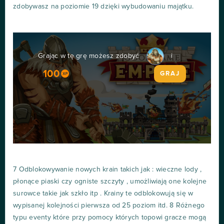
zdobywasz na poziomie 19 dzięki wybudowaniu majątku.
Grając w tę grę możesz zdobyć
i
100
GRAJ
7 Odblokowywanie nowych krain takich jak : wieczne lody ,
płonące piaski czy ogniste szczyty , umożliwiają one kolejne
surowce takie jak szkło itp . Krainy te odblokowują się w
wypisanej kolejności pierwsza od 25 poziom itd. 8 Różnego
typu eventy które przy pomocy których topowi gracze mogą