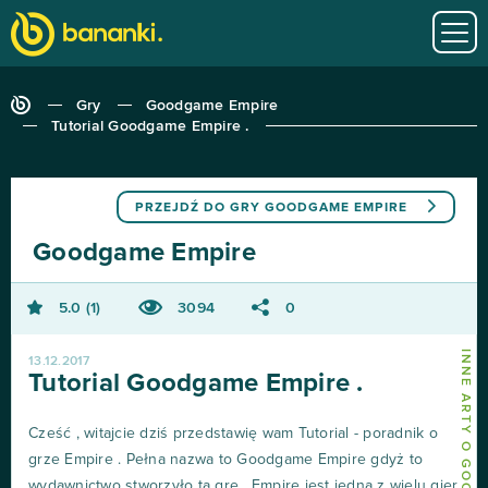
Gry
Goodgame Empire
Tutorial Goodgame Empire .
PRZEJDŹ DO GRY
GOODGAME EMPIRE
Goodgame Empire
5.0
1
3094
0
INNE ARTY O GOODGAME EMPIRE
13.12.2017
Tutorial Goodgame Empire .
Cześć , witajcie dziś przedstawię wam Tutorial - poradnik o
grze Empire . Pełna nazwa to Goodgame Empire gdyż to
wydawnictwo stworzyło tą grę . Empire jest jedną z wielu gier