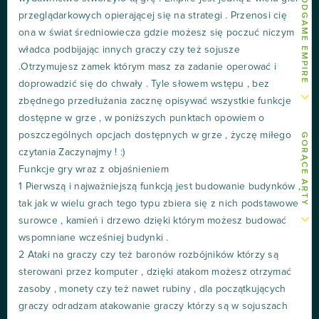
przeglądarkowych opierającej się na strategi . Przenosi cię
ona w świat średniowiecza gdzie możesz się poczuć niczym
władca podbijając innych graczy czy też sojusze
.Otrzymujesz zamek którym masz za zadanie operować i
doprowadzić się do chwały . Tyle słowem wstępu , bez
zbędnego przedłużania zacznę opisywać wszystkie funkcje
dostępne w grze , w poniższych punktach opowiem o
poszczególnych opcjach dostępnych w grze , życzę miłego
GORĄCE ARTY
czytania Zaczynajmy ! :)
Funkcje gry wraz z objaśnieniem
1 Pierwszą i najważniejszą funkcją jest budowanie budynków ,
tak jak w wielu grach tego typu zbiera się z nich podstawowe
surowce , kamień i drzewo dzięki którym możesz budować
wspomniane wcześniej budynki .
2 Ataki na graczy czy też baronów rozbójników którzy są
sterowani przez komputer , dzięki atakom możesz otrzymać
zasoby , monety czy też nawet rubiny , dla początkujących
graczy odradzam atakowanie graczy którzy są w sojuszach