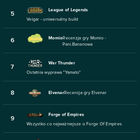
League of Legends
5
Veigar - uniwersalny build
Momio
Recenzja gry Momio -
6
Pani.Bananowa
War Thunder
7
Ostatnia wyprawa "Yamato"
8
Elvenar
Recenzja gry Elvenar
Forge of Empires
9
Wszystko co najważniejsze o Forge Of Empires