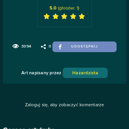
5.0
(głosów:
1
)
3094
0
UDOSTĘPNIJ
Art napisany przez
Hazardzista
Zaloguj się, aby zobaczyć komentarze