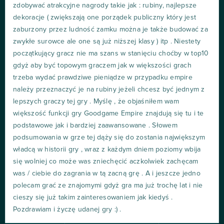
zdobywać atrakcyjne nagrody takie jak : rubiny, najlepsze
dekoracje ( zwiększają one porządek publiczny który jest
zaburzony przez ludność zamku można je także budować za
zwykłe surowce ale one są już niższej klasy ) itp . Niestety
początkujący gracz nie ma szans w stanięciu choćby w top10
gdyż aby być topowym graczem jak w większości grach
trzeba wydać prawdziwe pieniądze w przypadku empire
należy przeznaczyć je na rubiny jeżeli chcesz być jednym z
lepszych graczy tej gry . Myślę , że objaśniłem wam
większość funkcji gry Goodgame Empire znajdują się tu i te
podstawowe jak i bardziej zaawansowane . Słowem
podsumowania w grze tej dąży się do zostania największym
władcą w historii gry , wraz z każdym dniem poziomy wbija
się wolniej co może was zniechęcić aczkolwiek zachęcam
was / ciebie do zagrania w tą zacną grę . A i jeszcze jedno
polecam grać ze znajomymi gdyż gra ma już trochę lat i nie
cieszy się już takim zainteresowaniem jak kiedyś .
Pozdrawiam i życzę udanej gry :) .