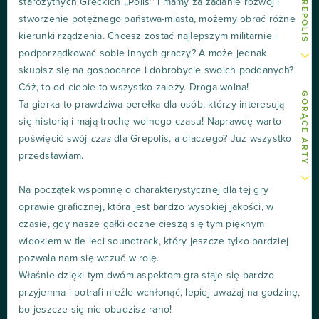
starożytnych Greckich ,,Polis'' i mamy za zadanie rozwój i
stworzenie potężnego państwa-miasta, możemy obrać różne
kierunki rządzenia. Chcesz zostać najlepszym militarnie i
podporządkować sobie innych graczy? A może jednak
skupisz się na gospodarce i dobrobycie swoich poddanych?
Cóż, to od ciebie to wszystko zależy. Droga wolna!
GORĄCE ARTY
Ta gierka to prawdziwa perełka dla osób, którzy interesują
się historią i mają trochę wolnego czasu! Naprawdę warto
poświęcić swój
czas
dla Grepolis, a dlaczego? Już wszystko
przedstawiam.
Na początek wspomnę o charakterystycznej dla tej gry
oprawie graficznej, która jest bardzo wysokiej jakości, w
czasie, gdy nasze gałki oczne cieszą się tym pięknym
widokiem w tle leci soundtrack, który jeszcze tylko bardziej
pozwala nam się wczuć w rolę.
Właśnie dzięki tym dwóm aspektom gra staje się bardzo
przyjemna i potrafi nieźle wchłonąć, lepiej uważaj na godzinę,
bo jeszcze się nie obudzisz rano!