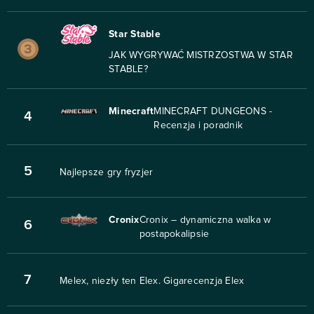
Star Stable
JAK WYGRYWAĆ MISTRZOSTWA W STAR
STABLE?
Minecraft
MINECRAFT DUNGEONS -
4
Recenzja i poradnik
5
Najlepsze gry fryzjer
Cronix
Cronix – dynamiczna walka w
6
postapokalipsie
7
Melex, niezły ten Elex. Gigarecenzja Elex