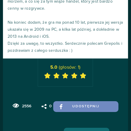
morzem, a co się za tym wiąże handel, który jest bardzo
cenny w rozgrywce.
Na koniec dodam, że gra ma ponad 10 lat, pierwsza jej wersja
ukazała się w 2009 na PC, a kilka lat później, a dokładnie w
2013 na Android i iOS.
Dzięki za uwagę, to wszystko. Serdecznie polecam Grepolis i
pozdrawiam z całego serduszka : )
5.0
(głosów:
1
)
2556
0
UDOSTĘPNIJ