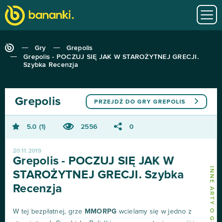
Gry
Grepolis
Grepolis - POCZUJ SIĘ JAK W STAROŻYTNEJ GRECJI.
Szybka Recenzja
Grepolis
PRZEJDŹ DO GRY
GREPOLIS
5.0
1
2556
0
20.11.2019
Grepolis - POCZUJ SIĘ JAK W
INNE ARTY O GREPOLIS
STAROŻYTNEJ GRECJI. Szybka
Recenzja
W tej bezpłatnej, grze
MMORPG
wcielamy się w jedno z