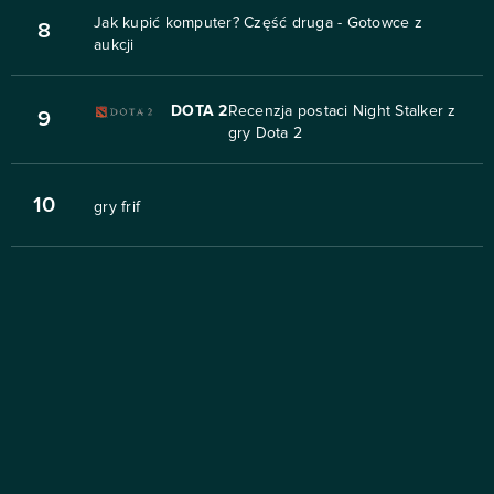
Jak kupić komputer? Część druga - Gotowce z
8
aukcji
DOTA 2
Recenzja postaci Night Stalker z
9
gry Dota 2
10
gry frif