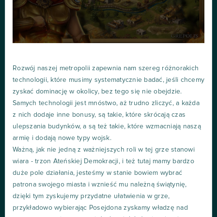
Rozwój naszej metropolii zapewnia nam szereg różnorakich
technologii, które musimy systematycznie badać, jeśli chcemy
zyskać dominację w okolicy, bez tego się nie obejdzie.
Samych technologii jest mnóstwo, aż trudno zliczyć, a każda
z nich dodaje inne bonusy, są takie, które skrócają czas
ulepszania budynków, a są też takie, które wzmacniają naszą
armię i dodają nowe typy wojsk.
Ważną, jak nie jedną z ważniejszych roli w tej grze stanowi
wiara - trzon Ateńskiej Demokracji, i też tutaj mamy bardzo
duże pole działania, jesteśmy w stanie bowiem wybrać
patrona swojego miasta i wznieść mu należną świątynię,
dzięki tym zyskujemy przydatne ułatwienia w grze,
przykładowo wybierając Posejdona zyskamy władzę nad