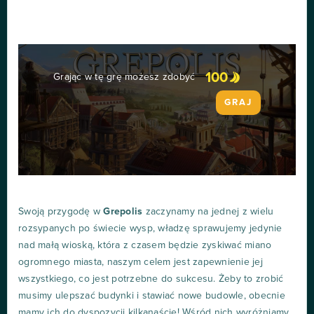
100
Grając w tę grę możesz zdobyć
GRAJ
Swoją przygodę w
Grepolis
zaczynamy na jednej z wielu
rozsypanych po świecie wysp, władzę sprawujemy jedynie
nad małą wioską, która z czasem będzie zyskiwać miano
ogromnego miasta, naszym celem jest zapewnienie jej
wszystkiego, co jest potrzebne do sukcesu. Żeby to zrobić
musimy ulepszać budynki i stawiać nowe budowle, obecnie
mamy ich do dyspozycji kilkanaście! Wśród nich wyróżniamy