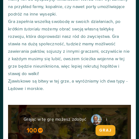
na przykład farmy, kopalnie, czy nawet porty umożliwiające
podróż na inne wysepki.
Gra zapełnia wszelką swobodę w swoich działaniach, po
krótkim
tutorialu
możemy obrać swoją własną taktykę
rozwoju, która doprowadzi nasz ród do zwycięstwa. Gra
stawia na dużą społeczność, tudzież mamy możliwość
zawierania paktów, sojuszy z innymi graczami, oczywiście nie
z każdym musimy się lubić, owszem ścieżka wojenna w tej
grze będzie nieunikniona, więc lepiej rekrutuj hoplitów i
stawaj do walki!
Zjawiskowe są bitwy w tej grze, a wyróżniamy ich dwa typy -
Lądowe i morskie.
Grając w tę grę możesz zdobyć
i
100
GRAJ