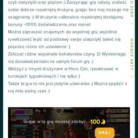
czyli statystyki oraz poziom :) Zaczynając grę należy znaleźć
sobie dobrze rozwiniętą drużynę, grając bez niej niczego nie
osiągniemy :) W drużynie całkowicie rozwiniętej dostajemy
bonusy +100% doświadczenia oraz monet
Można zapraszać znajomych do wspólnej gry, wspólnie
rywalizować lepić od podstawy swoje statystyki bawić się
GORĄCE ARTY
poprzez róźne ich ustawienie :)
Zaliczać różne wspaniałe bohaterskie czyny :D Wymieniając
się doświadczeniami na samym forum gry :)
Walczyć z innymi drużynami w Hero Con, rywalizować w
turniejach tygodniowych i nie tylko :)
Także ta gra to nie jest jedynie ubieranka :) Można spędzić z
nią miło wolny czas :)
100
Grając w tę grę możesz zdobyć
GRAJ