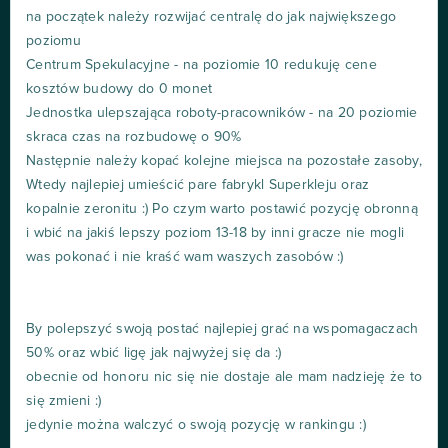
na początek należy rozwijać centralę do jak największego
poziomu
Centrum Spekulacyjne - na poziomie 10 redukuję cene
kosztów budowy do 0 monet
Jednostka ulepszająca roboty-pracowników - na 20 poziomie
skraca czas na rozbudowę o 90%
Następnie należy kopać kolejne miejsca na pozostałe zasoby,
Wtedy najlepiej umieścić pare fabrykl Superkleju oraz
kopalnie zeronitu :) Po czym warto postawić pozycję obronną
i wbić na jakiś lepszy poziom 13-18 by inni gracze nie mogli
was pokonać i nie kraść wam waszych zasobów :)
By polepszyć swoją postać najlepiej grać na wspomagaczach
50% oraz wbić ligę jak najwyżej się da :)
obecnie od honoru nic się nie dostaje ale mam nadzieję że to
się zmieni :)
jedynie można walczyć o swoją pozycję w rankingu :)