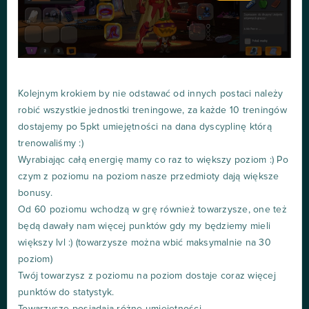
Kolejnym krokiem by nie odstawać od innych postaci należy
robić wszystkie jednostki treningowe, za każde 10 treningów
dostajemy po 5pkt umiejętności na dana dyscyplinę którą
trenowaliśmy :)
Wyrabiając całą energię mamy co raz to większy poziom :) Po
czym z poziomu na poziom nasze przedmioty dają większe
bonusy.
Od 60 poziomu wchodzą w grę również towarzysze, one też
będą dawały nam więcej punktów gdy my będziemy mieli
większy lvl :) (towarzysze można wbić maksymalnie na 30
poziom)
Twój towarzysz z poziomu na poziom dostaje coraz więcej
punktów do statystyk.
Towarzysze posiadają różne umiejętności