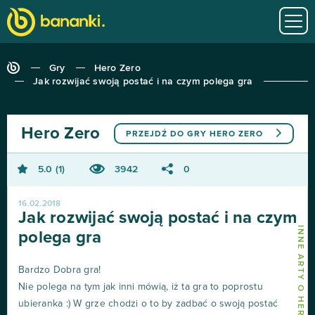
Gry
Hero Zero
Jak rozwijać swoją postać i na czym polega gra
Hero Zero
PRZEJDŹ DO GRY
HERO ZERO
5.0
1
3942
0
16.02.2018
Jak rozwijać swoją postać i na czym
INNE ARTY O HERO ZERO
polega gra
Bardzo Dobra gra!
Nie polega na tym jak inni mówią, iż ta gra to poprostu
ubieranka :) W grze chodzi o to by zadbać o swoją postać